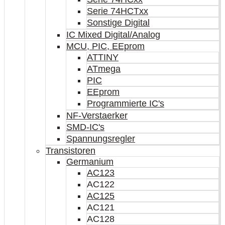
Serie 74HCTxx
Sonstige Digital
IC Mixed Digital/Analog
MCU, PIC, EEprom
ATTINY
ATmega
PIC
EEprom
Programmierte IC's
NF-Verstaerker
SMD-IC's
Spannungsregler
Transistoren
Germanium
AC123
AC122
AC125
AC121
AC128