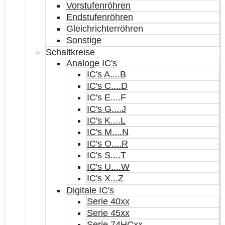
Vorstufenröhren
Endstufenröhren
Gleichrichterröhren
Sonstige
Schaltkreise
Analoge IC's
IC's A....B
IC's C....D
IC's E....F
IC's G....J
IC's K....L
IC's M....N
IC's O....R
IC's S....T
IC's U....W
IC's X...Z
Digitale IC's
Serie 40xx
Serie 45xx
Serie 74HCxx