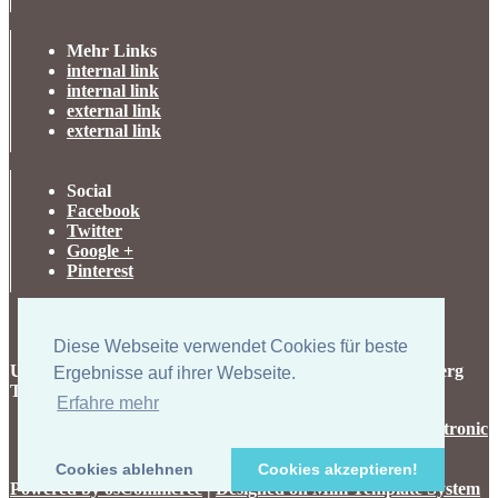
Mehr Links
internal link
internal link
external link
external link
Social
Facebook
Twitter
Google +
Pinterest
Diese Webseite verwendet Cookies für beste
UK-electronic Jonas Lauer Ringstrasse 8 66894 Krähenberg
Ergebnisse auf ihrer Webseite.
Tel. +49 (0)171 5347831
Erfahre mehr
Copyright © 2026
uk-electronic
Cookies ablehnen
Cookies akzeptieren!
Powered by osCommerce
|
Designed on Mini Template System