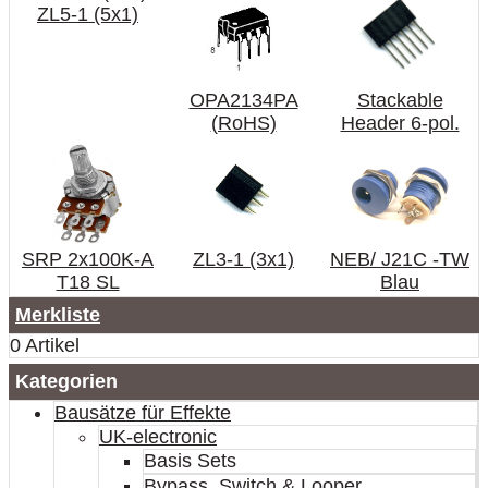
ZL5-1 (5x1)
OPA2134PA
Stackable
(RoHS)
Header 6-pol.
SRP 2x100K-A
ZL3-1 (3x1)
NEB/ J21C -TW
T18 SL
Blau
Merkliste
0 Artikel
Kategorien
Bausätze für Effekte
UK-electronic
Basis Sets
Bypass, Switch & Looper