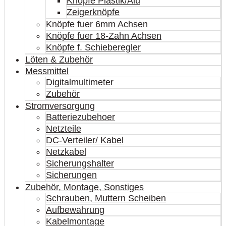
Knöpfe Plastik/Alu
Zeigerknöpfe
Knöpfe fuer 6mm Achsen
Knöpfe fuer 18-Zahn Achsen
Knöpfe f. Schieberegler
Löten & Zubehör
Messmittel
Digitalmultimeter
Zubehör
Stromversorgung
Batteriezubehoer
Netzteile
DC-Verteiler/ Kabel
Netzkabel
Sicherungshalter
Sicherungen
Zubehör, Montage, Sonstiges
Schrauben, Muttern Scheiben
Aufbewahrung
Kabelmontage