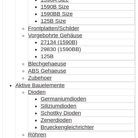
1590B Size
1590BB Size
125B Size
Frontplatten/Schilder
Vorgebohrte Gehäuse
27134 (1590B)
29830 (1590BB)
125B
Blechgehaeuse
ABS Gehaeuse
Zubehoer
Aktive Bauelemente
Dioden
Germaniumdioden
Siliziumdioden
Schottky Dioden
Zenerdioden
Brueckengleichrichter
Röhren