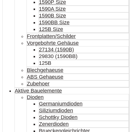
1590P Size
1590A Size
1590B Size
1590BB Size
125B Size
Frontplatten/Schilder
Vorgebohrte Gehäuse
27134 (1590B)
29830 (1590BB)
125B
Blechgehaeuse
ABS Gehaeuse
Zubehoer
Aktive Bauelemente
Dioden
Germaniumdioden
Siliziumdioden
Schottky Dioden
Zenerdioden
Brueckengleichrichter