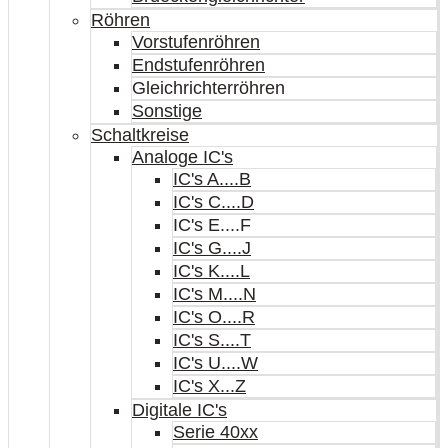
Röhren
Vorstufenröhren
Endstufenröhren
Gleichrichterröhren
Sonstige
Schaltkreise
Analoge IC's
IC's A....B
IC's C....D
IC's E....F
IC's G....J
IC's K....L
IC's M....N
IC's O....R
IC's S....T
IC's U....W
IC's X...Z
Digitale IC's
Serie 40xx