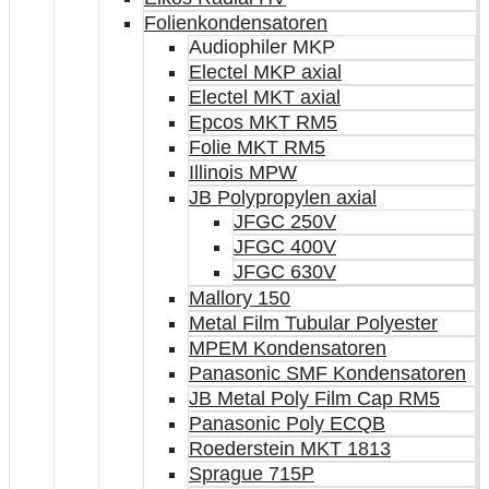
Folienkondensatoren
Audiophiler MKP
Electel MKP axial
Electel MKT axial
Epcos MKT RM5
Folie MKT RM5
Illinois MPW
JB Polypropylen axial
JFGC 250V
JFGC 400V
JFGC 630V
Mallory 150
Metal Film Tubular Polyester
MPEM Kondensatoren
Panasonic SMF Kondensatoren
JB Metal Poly Film Cap RM5
Panasonic Poly ECQB
Roederstein MKT 1813
Sprague 715P