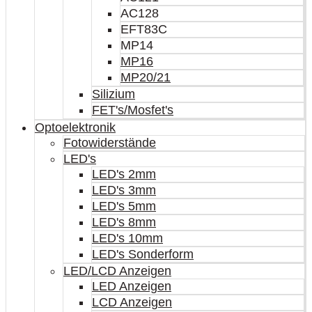
AC128
EFT83C
MP14
MP16
MP20/21
Silizium
FET's/Mosfet's
Optoelektronik
Fotowiderstände
LED's
LED's 2mm
LED's 3mm
LED's 5mm
LED's 8mm
LED's 10mm
LED's Sonderform
LED/LCD Anzeigen
LED Anzeigen
LCD Anzeigen