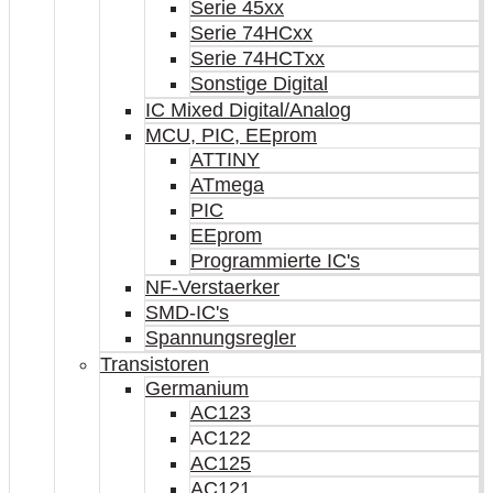
Serie 45xx
Serie 74HCxx
Serie 74HCTxx
Sonstige Digital
IC Mixed Digital/Analog
MCU, PIC, EEprom
ATTINY
ATmega
PIC
EEprom
Programmierte IC's
NF-Verstaerker
SMD-IC's
Spannungsregler
Transistoren
Germanium
AC123
AC122
AC125
AC121