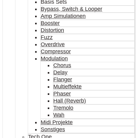
Basis Sets
Bypass, Switch & Looper
Amp Simulationen
Booster
Distortion
Fuzz
Overdrive
Compressor
Modulation
Chorus
Delay
Flanger
Multieffekte
Phaser
Hall (Reverb)
Tremolo
Wah
Midi Projekte
Sonstiges
Tech One