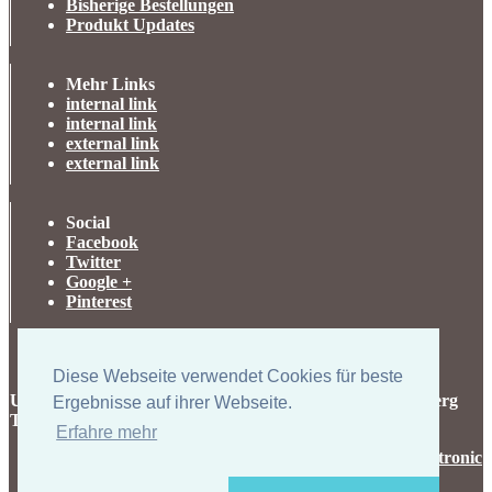
Bisherige Bestellungen
Produkt Updates
Mehr Links
internal link
internal link
external link
external link
Social
Facebook
Twitter
Google +
Pinterest
Diese Webseite verwendet Cookies für beste
UK-electronic Jonas Lauer Ringstrasse 8 66894 Krähenberg
Ergebnisse auf ihrer Webseite.
Tel. +49 (0)171 5347831
Erfahre mehr
Copyright © 2026
uk-electronic