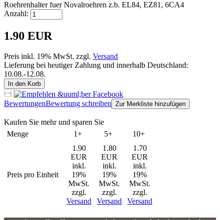
Roehrenhalter fuer Novalroehren z.b. EL84, EZ81, 6CA4
Anzahl:
1.90 EUR
Preis inkl. 19% MwSt. zzgl.
Versand
Lieferung bei heutiger Zahlung und innerhalb Deutschland:
10.08.-12.08.
In den Korb
Bewertungen
Bewertung schreiben
Zur Merkliste hinzufügen
Kaufen Sie mehr und sparen Sie
Menge
1+
5+
10+
1.90
1.80
1.70
EUR
EUR
EUR
inkl.
inkl.
inkl.
Preis pro Einheit
19%
19%
19%
MwSt.
MwSt.
MwSt.
zzgl.
zzgl.
zzgl.
Versand
Versand
Versand