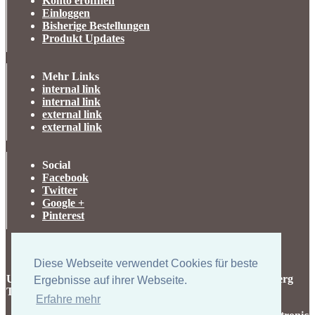
Konto eröffnen
Einloggen
Bisherige Bestellungen
Produkt Updates
Mehr Links
internal link
internal link
external link
external link
Social
Facebook
Twitter
Google +
Pinterest
Diese Webseite verwendet Cookies für beste
UK-electronic Jonas Lauer Ringstrasse 8 66894 Krähenberg
Ergebnisse auf ihrer Webseite.
Tel. +49 (0)171 5347831
Erfahre mehr