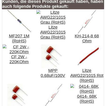
Kunden, die dieses Produkt gekauft haben, haben
auch folgende Produkte gekauft:
Litze
AWG22/1015
MF207 1M
KH-214-8 68
Grau (RoHS)
(RoHS)
Ohm
CF 2W -
220KOhm
MPP
Litze
0.68uF/100V
AWG22/1015 Rot
(RoHS)
0414- 68K
(RoHS)