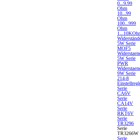
0...9.99
Ohm
10...99
Ohm
100...999
Ohm
1...10KOh
Widerständ
5W Serie
MOF5
Widerstaen
5W Serie
PWR
Widerstaen
9W Serie
214-8
Einstellregl
Serie
CA6V
Serie
CA14V
Serie
RKT6V
Serie
TR3296
Serie
TR3266W
Serie