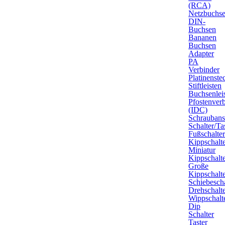
(RCA)
Netzbuchs
DIN-
Buchsen
Bananen
Buchsen
Adapter
PA
Verbinder
Platinenste
Stiftleisten
Buchsenlei
Pfostenver
(IDC)
Schrauban
Schalter/Ta
Fußschalte
Kippschalt
Miniatur
Kippschalt
Große
Kippschalt
Schiebescha
Drehschalt
Wippschalt
Dip
Schalter
Taster