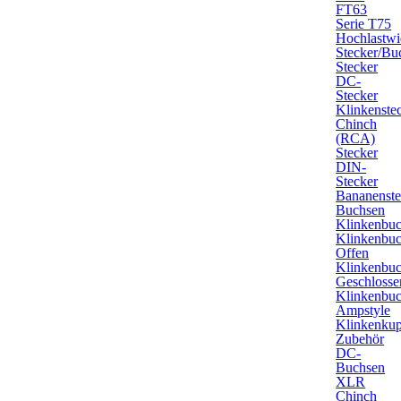
FT63
Serie T75
Hochlastwi
Stecker/Bu
Stecker
DC-
Stecker
Klinkenste
Chinch
(RCA)
Stecker
DIN-
Stecker
Bananenste
Buchsen
Klinkenbu
Klinkenbu
Offen
Klinkenbu
Geschlosse
Klinkenbu
Ampstyle
Klinkenku
Zubehör
DC-
Buchsen
XLR
Chinch