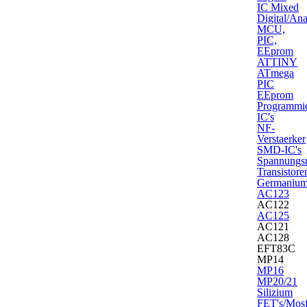
IC Mixed
Digital/An
MCU,
PIC,
EEprom
ATTINY
ATmega
PIC
EEprom
Programmie
IC's
NF-
Verstaerker
SMD-IC's
Spannungsr
Transistore
Germaniu
AC123
AC122
AC125
AC121
AC128
EFT83C
MP14
MP16
MP20/21
Silizium
FET's/Mosf