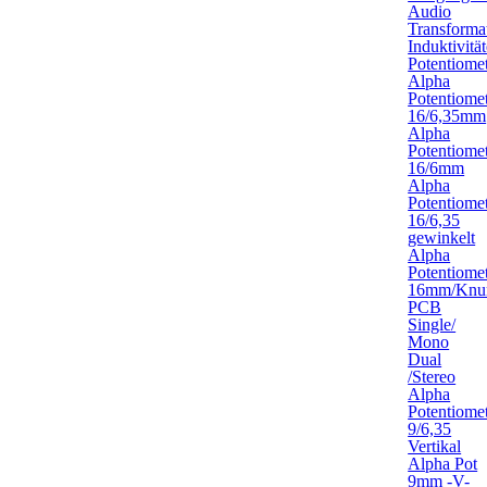
Audio
Transforma
Induktivitä
Potentiome
Alpha
Potentiome
16/6,35mm
Alpha
Potentiome
16/6mm
Alpha
Potentiome
16/6,35
gewinkelt
Alpha
Potentiome
16mm/Knur
PCB
Single/
Mono
Dual
/Stereo
Alpha
Potentiome
9/6,35
Vertikal
Alpha Pot
9mm -V-