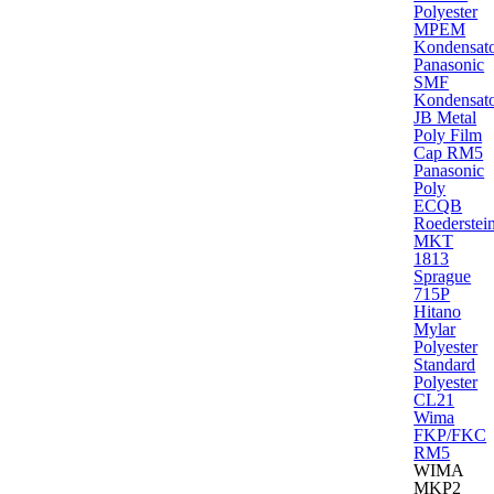
Polyester
MPEM
Kondensat
Panasonic
SMF
Kondensat
JB Metal
Poly Film
Cap RM5
Panasonic
Poly
ECQB
Roederstei
MKT
1813
Sprague
715P
Hitano
Mylar
Polyester
Standard
Polyester
CL21
Wima
FKP/FKC
RM5
WIMA
MKP2