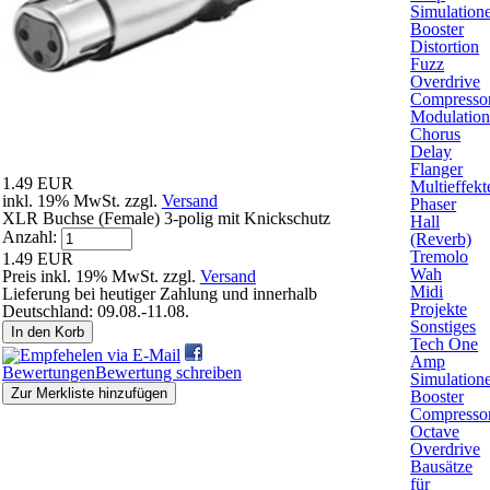
Simulation
Booster
Distortion
Fuzz
Overdrive
Compresso
Modulatio
Chorus
Delay
Flanger
1.49 EUR
Multieffekt
inkl. 19% MwSt. zzgl.
Versand
Phaser
XLR Buchse (Female) 3-polig mit Knickschutz
Hall
Anzahl:
(Reverb)
Tremolo
1.49 EUR
Wah
Preis inkl. 19% MwSt. zzgl.
Versand
Midi
Lieferung bei heutiger Zahlung und innerhalb
Projekte
Deutschland: 09.08.-11.08.
Sonstiges
In den Korb
Tech One
Amp
Bewertungen
Bewertung schreiben
Simulation
Zur Merkliste hinzufügen
Booster
Compresso
Octave
Kunden, die dieses Produkt gekauft haben, haben auch
Overdrive
folgende Produkte gekauft:
Bausätze
für