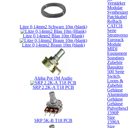
Verstärker
Modular
Synthesize
Patchkabel
ReBach
CATCH
Litze 0,14mm2 Schwarz 10m (blank)
Serie
Stromverso
Litze 0,14mm2 Blau 10m (Blank)
Eurorack
Module
Litze 0,14mm2 Braun 10m (blank)
MIDI
Equipment
Sonstiges
Zubehör
Bausätze
500 Serie
Switch,
Alpha Pot 1M Audio
Loops &
Zubehör
SRP 2.2K-A T18 PCB
Gehäuse
Aluminium
Gehäuse
Gehäuse
Pulverbesch
1590P
Size
SRP 5K-B T18 PCB
1590A
Size