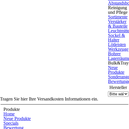
Abstandsbo
Reinigung
und Pflege
Sortimente
Verstärker
& Bauteile
Leuchtmitte
Sockel &
Halter
Lötleisten
Werkzeuge
Bohrer
Lagerräum
Bulk&Tray
Neue
Produkte
Sonderang
Bewertung
Hersteller
Tragen Sie hier Ihre Versandkosten Informationen ein.
Produkte
Home
Neue Produkte
Specials
Bewertung