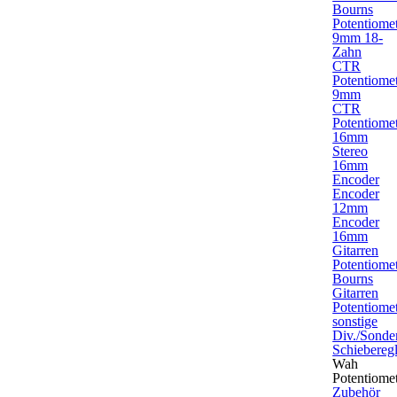
Bourns
Potentiome
9mm 18-
Zahn
CTR
Potentiome
9mm
CTR
Potentiome
16mm
Stereo
16mm
Encoder
Encoder
12mm
Encoder
16mm
Gitarren
Potentiome
Bourns
Gitarren
Potentiome
sonstige
Div./Sonde
Schieberegl
Wah
Potentiome
Zubehör