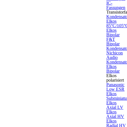
IC-
Fassungen
Transistorf
Kondensat
Elkos
85°C/105°
Elkos
Bipolar
F&T
Bipolar
Kondensat
Nichicon
Audio
Kondensat
Elkos
Bipolar
Elkos
polarisiert
Panasonic
Low ESR
Elkos
Subminiatu
Elkos
Axial LV
Elkos
Axial HV
Elkos
Radial HV