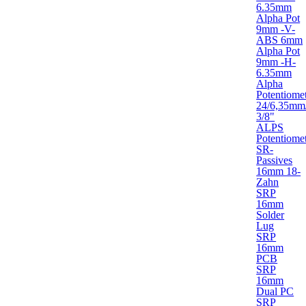
6.35mm
Alpha Pot
9mm -V-
ABS 6mm
Alpha Pot
9mm -H-
6.35mm
Alpha
Potentiome
24/6,35mm
3/8"
ALPS
Potentiome
SR-
Passives
16mm 18-
Zahn
SRP
16mm
Solder
Lug
SRP
16mm
PCB
SRP
16mm
Dual PC
SRP