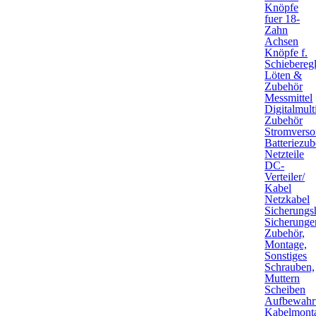
Knöpfe
fuer 18-
Zahn
Achsen
Knöpfe f.
Schieberegl
Löten &
Zubehör
Messmittel
Digitalmult
Zubehör
Stromverso
Batteriezu
Netzteile
DC-
Verteiler/
Kabel
Netzkabel
Sicherungsh
Sicherunge
Zubehör,
Montage,
Sonstiges
Schrauben,
Muttern
Scheiben
Aufbewahr
Kabelmont