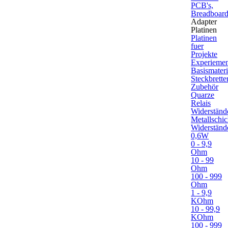
PCB's,
Breadboard
Adapter
Platinen
Platinen
fuer
Projekte
Experiement
Basismateri
Steckbrette
Zubehör
Quarze
Relais
Widerständ
Metallschic
Widerständ
0,6W
0 - 9,9
Ohm
10 - 99
Ohm
100 - 999
Ohm
1 - 9,9
KOhm
10 - 99,9
KOhm
100 - 999