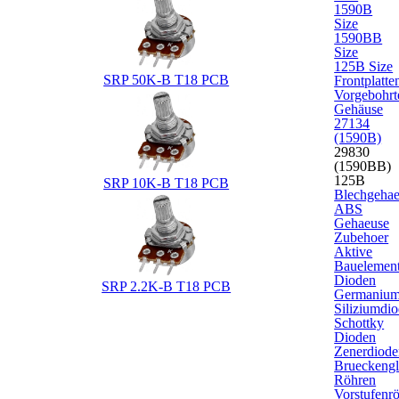
1590B
Size
1590BB
Size
125B Size
SRP 50K-B T18 PCB
Frontplatte
Vorgebohrt
Gehäuse
27134
(1590B)
29830
(1590BB)
125B
SRP 10K-B T18 PCB
Blechgeha
ABS
Gehaeuse
Zubehoer
Aktive
Bauelemen
Dioden
SRP 2.2K-B T18 PCB
Germanium
Siliziumdi
Schottky
Dioden
Zenerdiode
Brueckengle
Röhren
Vorstufenr