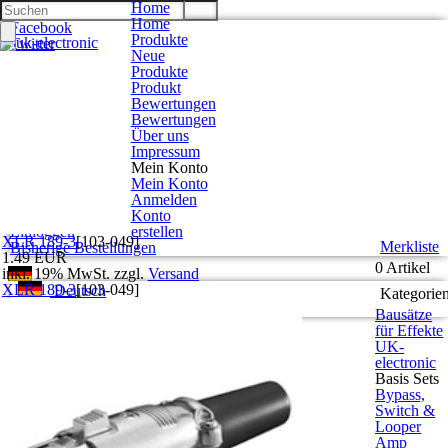
Home
Home
Facebook
Produkte
Twitter
Neue
Google +
Produkte
Pinterest
Produkt
Bewertungen
Bewertungen
Kontakt
Über uns
Unsere AGB
Impressum
Zahlung und Versand
Mein Konto
Privatsphäre und Datenschutz
Mein Konto
Anmelden
Konto eröffnen
Konto
Einloggen
erstellen
XLR 189-3
[
103-049
]
Merkliste
Bisherige Bestellungen
1.49 EUR
0 Artikel
inkl. 19% MwSt. zzgl.
Versand
XLR 189-3
[
103-049
]
Deutsch
Kategorie
English
Bausätze
für Effekte
UK-
electronic
Basis Sets
Bypass,
Switch &
Looper
Amp