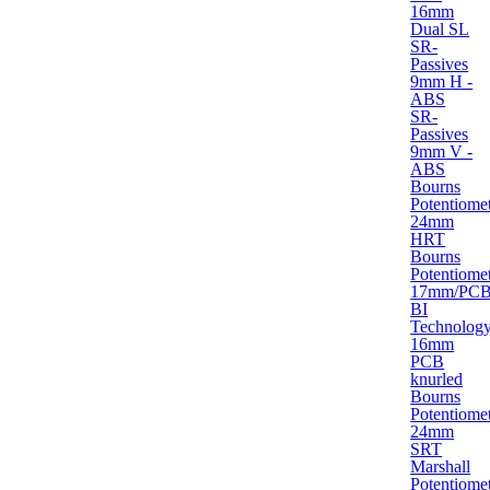
16mm
Dual SL
SR-
Passives
9mm H -
ABS
SR-
Passives
9mm V -
ABS
Bourns
Potentiome
24mm
HRT
Bourns
Potentiome
17mm/PC
BI
Technolog
16mm
PCB
knurled
Bourns
Potentiome
24mm
SRT
Marshall
Potentiome