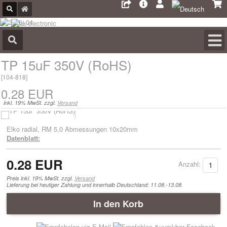
TP 15uF 350V (RoHS)
[
104-818
]
0.28 EUR
inkl. 19% MwSt. zzgl.
Versand
Elko radial, RM 5,0 Abmessungen 10x20mm
Datenblatt:
0.28 EUR
Anzahl:
Preis inkl. 19% MwSt. zzgl.
Versand
Lieferung bei heutiger Zahlung und innerhalb Deutschland: 11.08.-13.08.
In den Korb