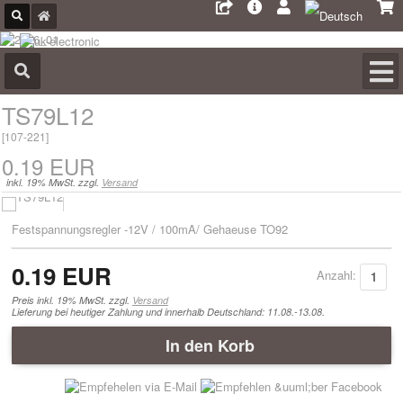
TS79L12
[
107-221
]
0.19 EUR
inkl. 19% MwSt. zzgl.
Versand
Festspannungsregler -12V / 100mA/ Gehaeuse TO92
0.19 EUR
Anzahl:
Preis inkl. 19% MwSt. zzgl.
Versand
Lieferung bei heutiger Zahlung und innerhalb Deutschland: 11.08.-13.08.
In den Korb