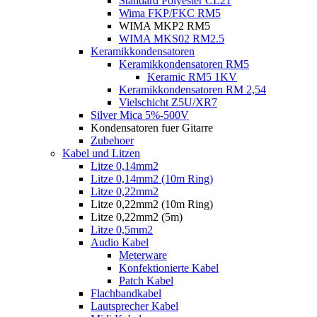
Standard Polyester CL21
Wima FKP/FKC RM5
WIMA MKP2 RM5
WIMA MKS02 RM2.5
Keramikkondensatoren
Keramikkondensatoren RM5
Keramic RM5 1KV
Keramikkondensatoren RM 2,54
Vielschicht Z5U/XR7
Silver Mica 5%-500V
Kondensatoren fuer Gitarre
Zubehoer
Kabel und Litzen
Litze 0,14mm2
Litze 0,14mm2 (10m Ring)
Litze 0,22mm2
Litze 0,22mm2 (10m Ring)
Litze 0,22mm2 (5m)
Litze 0,5mm2
Audio Kabel
Meterware
Konfektionierte Kabel
Patch Kabel
Flachbandkabel
Lautsprecher Kabel