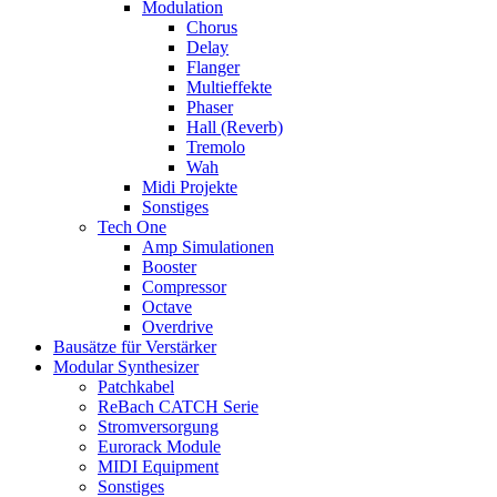
Modulation
Chorus
Delay
Flanger
Multieffekte
Phaser
Hall (Reverb)
Tremolo
Wah
Midi Projekte
Sonstiges
Tech One
Amp Simulationen
Booster
Compressor
Octave
Overdrive
Bausätze für Verstärker
Modular Synthesizer
Patchkabel
ReBach CATCH Serie
Stromversorgung
Eurorack Module
MIDI Equipment
Sonstiges