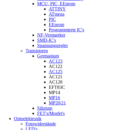
MCU, PIC, EEprom
ATTINY
ATmega
PIC
EEprom
Programmierte IC's
NF-Verstaerker
SMD-IC's
Spannungsregler
Transistoren
Germanium
AC123
AC122
AC125
AC121
AC128
EFT83C
MP14
MP16
MP20/21
Silizium
FET's/Mosfet's
Optoelektronik
Fotowiderstände
LED's