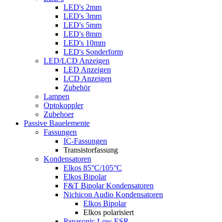
LED's 2mm
LED's 3mm
LED's 5mm
LED's 8mm
LED's 10mm
LED's Sonderform
LED/LCD Anzeigen
LED Anzeigen
LCD Anzeigen
Zubehör
Lampen
Optokoppler
Zubehoer
Passive Bauelemente
Fassungen
IC-Fassungen
Transistorfassung
Kondensatoren
Elkos 85°C/105°C
Elkos Bipolar
F&T Bipolar Kondensatoren
Nichicon Audio Kondensatoren
Elkos Bipolar
Elkos polarisiert
Panasonic Low ESR