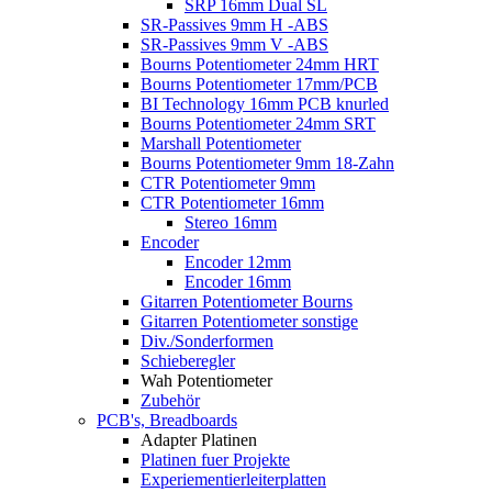
SRP 16mm Dual SL
SR-Passives 9mm H -ABS
SR-Passives 9mm V -ABS
Bourns Potentiometer 24mm HRT
Bourns Potentiometer 17mm/PCB
BI Technology 16mm PCB knurled
Bourns Potentiometer 24mm SRT
Marshall Potentiometer
Bourns Potentiometer 9mm 18-Zahn
CTR Potentiometer 9mm
CTR Potentiometer 16mm
Stereo 16mm
Encoder
Encoder 12mm
Encoder 16mm
Gitarren Potentiometer Bourns
Gitarren Potentiometer sonstige
Div./Sonderformen
Schieberegler
Wah Potentiometer
Zubehör
PCB's, Breadboards
Adapter Platinen
Platinen fuer Projekte
Experiementierleiterplatten