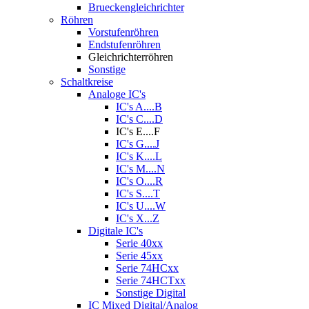
Brueckengleichrichter
Röhren
Vorstufenröhren
Endstufenröhren
Gleichrichterröhren
Sonstige
Schaltkreise
Analoge IC's
IC's A....B
IC's C....D
IC's E....F
IC's G....J
IC's K....L
IC's M....N
IC's O....R
IC's S....T
IC's U....W
IC's X...Z
Digitale IC's
Serie 40xx
Serie 45xx
Serie 74HCxx
Serie 74HCTxx
Sonstige Digital
IC Mixed Digital/Analog