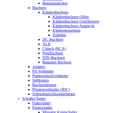
Bananenstecker
Buchsen
Klinkenbuchsen
Klinkenbuchsen Offen
Klinkenbuchsen Geschlossen
Klinkenbuchsen Ampstyle
Klinkenkupplung
Zubehör
DC-Buchsen
XLR
Chinch (RCA)
Netzbuchsen
DIN-Buchsen
Bananen Buchsen
Adapter
PA Verbinder
Platinensteckverbinder
Stiftleisten
Buchsenleisten
Pfostenverbinder (IDC)
Schraubanschlussklemmen
Schalter/Taster
Fußschalter
Kippschalter
Miniatur Kippschalter