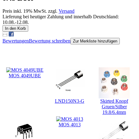
Preis inkl. 19% MwSt. zzgl.
Versand
Lieferung bei heutiger Zahlung und innerhalb Deutschland:
10.08.-12.08.
In den Korb
Bewertungen
Bewertung schreiben
Zur Merkliste hinzufügen
Kunden, die dieses Produkt gekauft haben, haben auch folgende
Produkte gekauft:
MOS 4049UBE
LND150N3-G
Skirted Knopf
Gruen/Silber
19.8/6.4mm
MOS 4013