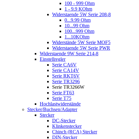
100 - 999 Ohm
1 - 9.9 KOhm
Widerstaende 5W Serie 208-8
0...9.99 Ohm
10...99 Ohm
100...999 Ohm
1...10KOhm
Widerstände 5W Serie MOF5
Widerstaende 5W Serie PWR
Widerstaende 9W Serie 214-8
Einstellregler
Serie CA6V
Serie CA14V
Serie RKT6V
Serie TR3296
Serie TR3266W
Serie FT63
Serie T75
Hochlastwiderstände
Stecker/Buchsen/Adapter
Stecker
DC-Stecker
Klinkenstecker
Chinch (RCA) Stecker
DIN-Stecker