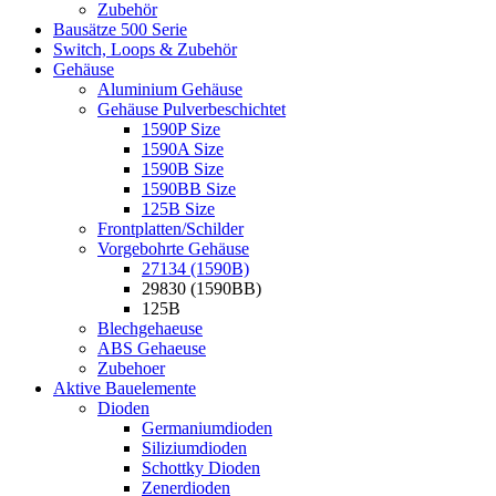
Zubehör
Bausätze 500 Serie
Switch, Loops & Zubehör
Gehäuse
Aluminium Gehäuse
Gehäuse Pulverbeschichtet
1590P Size
1590A Size
1590B Size
1590BB Size
125B Size
Frontplatten/Schilder
Vorgebohrte Gehäuse
27134 (1590B)
29830 (1590BB)
125B
Blechgehaeuse
ABS Gehaeuse
Zubehoer
Aktive Bauelemente
Dioden
Germaniumdioden
Siliziumdioden
Schottky Dioden
Zenerdioden