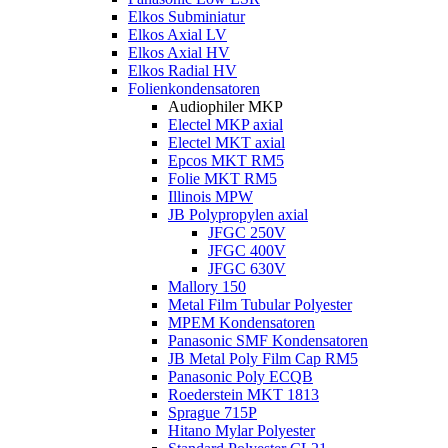
Elkos Subminiatur
Elkos Axial LV
Elkos Axial HV
Elkos Radial HV
Folienkondensatoren
Audiophiler MKP
Electel MKP axial
Electel MKT axial
Epcos MKT RM5
Folie MKT RM5
Illinois MPW
JB Polypropylen axial
JFGC 250V
JFGC 400V
JFGC 630V
Mallory 150
Metal Film Tubular Polyester
MPEM Kondensatoren
Panasonic SMF Kondensatoren
JB Metal Poly Film Cap RM5
Panasonic Poly ECQB
Roederstein MKT 1813
Sprague 715P
Hitano Mylar Polyester