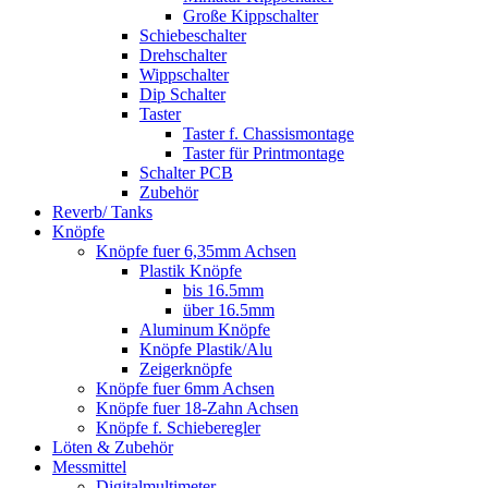
Große Kippschalter
Schiebeschalter
Drehschalter
Wippschalter
Dip Schalter
Taster
Taster f. Chassismontage
Taster für Printmontage
Schalter PCB
Zubehör
Reverb/ Tanks
Knöpfe
Knöpfe fuer 6,35mm Achsen
Plastik Knöpfe
bis 16.5mm
über 16.5mm
Aluminum Knöpfe
Knöpfe Plastik/Alu
Zeigerknöpfe
Knöpfe fuer 6mm Achsen
Knöpfe fuer 18-Zahn Achsen
Knöpfe f. Schieberegler
Löten & Zubehör
Messmittel
Digitalmultimeter