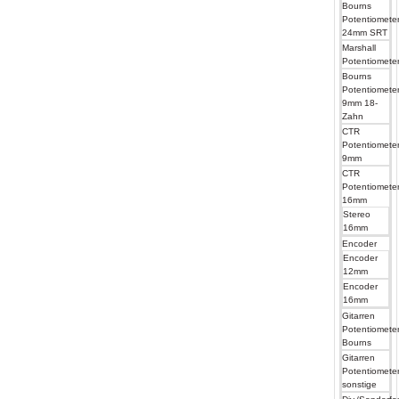
Bourns
Potentiomete
24mm SRT
Marshall
Potentiomete
Bourns
Potentiomete
9mm 18-
Zahn
CTR
Potentiomete
9mm
CTR
Potentiomete
16mm
Stereo
16mm
Encoder
Encoder
12mm
Encoder
16mm
Gitarren
Potentiomete
Bourns
Gitarren
Potentiomete
sonstige