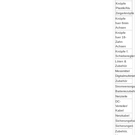
Knöpfe
Plastik/Alu
Zeigerknöpfe
Knöpfe
fuer 6mm
Achsen
Knöpfe
fuer 18-
Zahn
Achsen
Knöpfe f.
Schieberegler
Löten &
Zubehör
Messmittel
Digitalmultime
Zubehör
Stromversorg
Batteriezube
Netzteile
DC-
Verteiler/
Kabel
Netzkabel
Sicherungshal
Sicherungen
Zubehör,