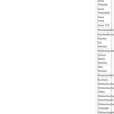
Serie
TR3296
Serie
TR3266W
Serie
FT63
Serie T75
Hochlastwide
Stecker/Buch
Stecker
DC-
Stecker
Klinkenstecke
Chinch
(RCA)
Stecker
DIN-
Stecker
Bananenstec
Buchsen
Klinkenbuch
Klinkenbuch
Offen
Klinkenbuch
Geschlossen
Klinkenbuch
Ampstyle
Klinkenkuppl