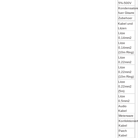
5%-500V
Kondensator
fuer Gitarre
Zubehoer
Kabel und
Litzen
Litze
0,14mm2
Litze
0,14mm2
(10m Ring)
Litze
0,22mm2
Litze
0,22mm2
(10m Ring)
Litze
0,22mm2
(5m)
Litze
0,5mm2
Audio
Kabel
Meterware
Konfektionier
Kabel
Patch
Kabel