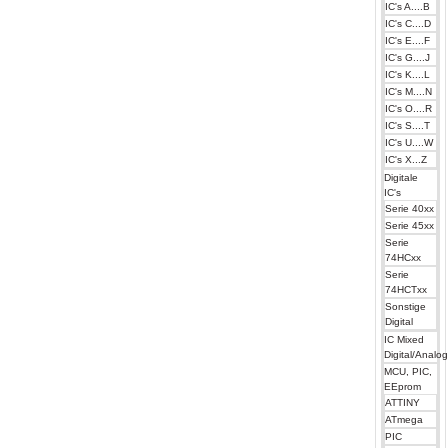
IC's A....B
IC's C....D
IC's E....F
IC's G....J
IC's K....L
IC's M....N
IC's O....R
IC's S....T
IC's U....W
IC's X...Z
Digitale
IC's
Serie 40xx
Serie 45xx
Serie
74HCxx
Serie
74HCTxx
Sonstige
Digital
IC Mixed
Digital/Analo
MCU, PIC,
EEprom
ATTINY
ATmega
PIC