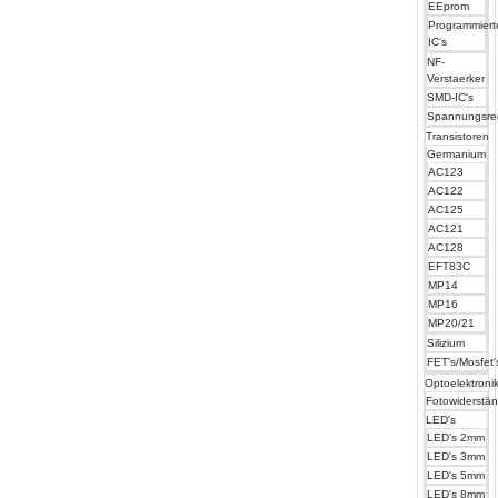
EEprom
Programmiert
IC's
NF-
Verstaerker
SMD-IC's
Spannungsre
Transistoren
Germanium
AC123
AC122
AC125
AC121
AC128
EFT83C
MP14
MP16
MP20/21
Silizium
FET's/Mosfet'
Optoelektroni
Fotowiderstä
LED's
LED's 2mm
LED's 3mm
LED's 5mm
LED's 8mm