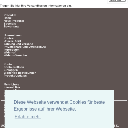
Tragen Sie hier Ihre Versandkosten Informationen ein.
Produkte
Home
Neue Produkte
Specials
Bewertung
Unternehmen
Kontakt
Unsere AGB
Zahlung und Versand
Privatsphäre und Datenschutz
Impressum
Widerruf
Widerrufformular
Konto
Konto eröffnen
Einloggen
Bisherige Bestellungen
Produkt Updates
Mehr Links
internal link
internal link
external link
external link
Diese Webseite verwendet Cookies für beste
Social
Facebook
Ergebnisse auf ihrer Webseite.
Twitter
Google +
Erfahre mehr
Pinterest
UK-electronic Jonas Lauer Ringstrasse 8 66894 Krähenberg Tel. +49 (0)171 5347831