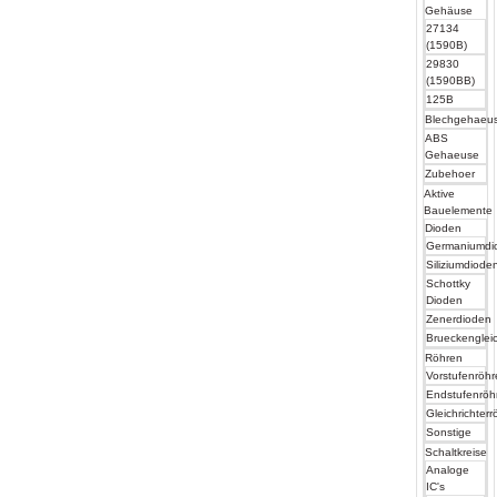
Gehäuse
27134
(1590B)
29830
(1590BB)
125B
Blechgehaeu
ABS
Gehaeuse
Zubehoer
Aktive
Bauelemente
Dioden
Germaniumdi
Siliziumdiode
Schottky
Dioden
Zenerdioden
Brueckengleic
Röhren
Vorstufenröh
Endstufenröh
Gleichrichter
Sonstige
Schaltkreise
Analoge
IC's