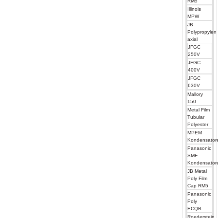
RM5
Illinois
MPW
JB
Polypropylen
axial
JFGC
250V
JFGC
400V
JFGC
630V
Mallory
150
Metal Film
Tubular
Polyester
MPEM
Kondensator
Panasonic
SMF
Kondensator
JB Metal
Poly Film
Cap RM5
Panasonic
Poly
ECQB
Roederstein