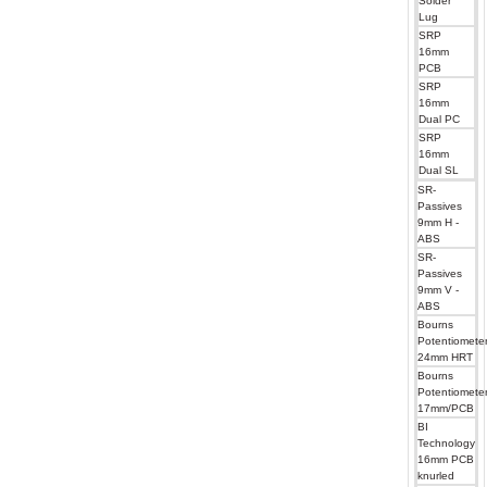
Solder
Lug
SRP
16mm
PCB
SRP
16mm
Dual PC
SRP
16mm
Dual SL
SR-
Passives
9mm H -
ABS
SR-
Passives
9mm V -
ABS
Bourns
Potentiomete
24mm HRT
Bourns
Potentiomete
17mm/PCB
BI
Technology
16mm PCB
knurled