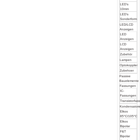
LED's
10mm
LED's
Sonderform
LED/LCD
Anzeigen
LED
Anzeigen
LCD
Anzeigen
Zubehör
Lampen
Optokoppler
Zubehoer
Passive
Bauelemente
Fassungen
IC-
Fassungen
Transistorfas
Kondensator
Elkos
85°C/105°C
Elkos
Bipolar
F&T
Bipolar