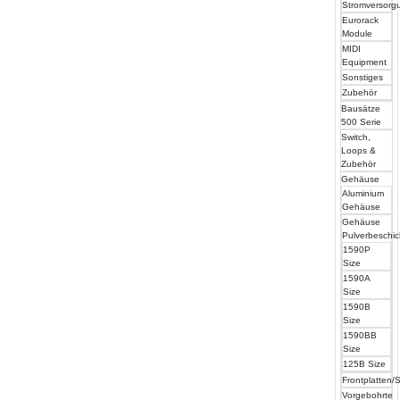
Stromversorg
Eurorack
Module
MIDI
Equipment
Sonstiges
Zubehör
Bausätze
500 Serie
Switch,
Loops &
Zubehör
Gehäuse
Aluminium
Gehäuse
Gehäuse
Pulverbeschic
1590P
Size
1590A
Size
1590B
Size
1590BB
Size
125B Size
Frontplatten/S
Vorgebohrte