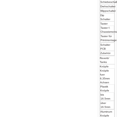
Schiebeschal
Drehschalter
Wippschalter
Dip
Schalter
Taster
Taster f.
Chassismont
Taster für
Printmontage
Schalter
PCB
Zubehör
Reverb/
Tanks
Knöpfe
Knöpfe
fuer
6,35mm
Achsen
Plastik
Knöpfe
bis
16.5mm
über
16.5mm
Aluminum
Knöpfe