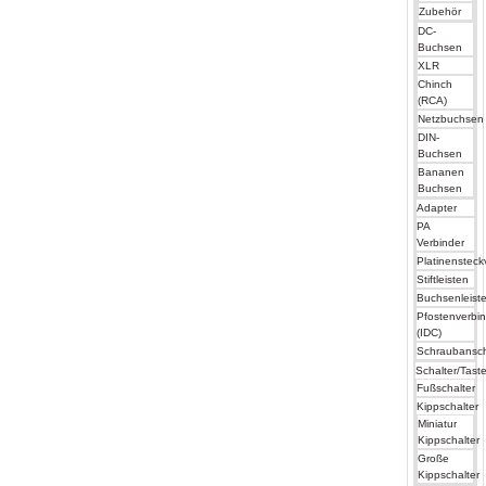
Zubehör
DC-
Buchsen
XLR
Chinch
(RCA)
Netzbuchsen
DIN-
Buchsen
Bananen
Buchsen
Adapter
PA
Verbinder
Platinensteck
Stiftleisten
Buchsenleist
Pfostenverbi
(IDC)
Schraubansc
Schalter/Taste
Fußschalter
Kippschalter
Miniatur
Kippschalter
Große
Kippschalter