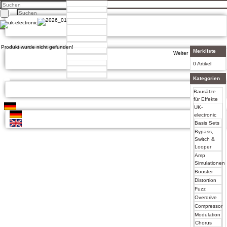
Home
Home
Produkte
Facebook
Neue Produkte
Twitter
Produkt
Google +
Bewertungen
Pinterest
Bewertungen
Über uns
Produkt wurde nicht gefunden!
Impressum
Kontakt
Merkliste
Weiter
Unsere AGB
Mein Konto
Zahlung und Versand
Mein Konto
0 Artikel
Privatsphäre und Datenschutz
Anmelden
Konto erstellen
Kategorien
Konto eröffnen
Einloggen
Bausätze
Bisherige Bestellungen
für Effekte
UK-
electronic
Deutsch
Basis Sets
English
Bypass,
Switch &
Looper
Amp
Simulationen
Booster
Distortion
Fuzz
Overdrive
Compressor
Modulation
Chorus