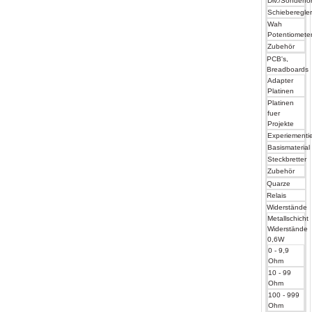
Div./Sonderf
Schieberegle
Wah
Potentiomete
Zubehör
PCB's,
Breadboards
Adapter
Platinen
Platinen
fuer
Projekte
Experiementier
Basismaterial
Steckbretter
Zubehör
Quarze
Relais
Widerstände
Metallschicht
Widerstände
0,6W
0 - 9,9
Ohm
10 - 99
Ohm
100 - 999
Ohm