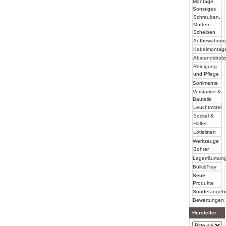
Montage,
Sonstiges
Schrauben,
Muttern
Scheiben
Aufbewahrun
Kabelmontag
Abstandsbolz
Reinigung
und Pflege
Sortimente
Verstärker &
Bauteile
Leuchtmittel
Sockel &
Halter
Lötleisten
Werkzeuge
Bohrer
Lagerräumun
Bulk&Tray
Neue
Produkte
Sonderangeb
Bewertungen
Hersteller