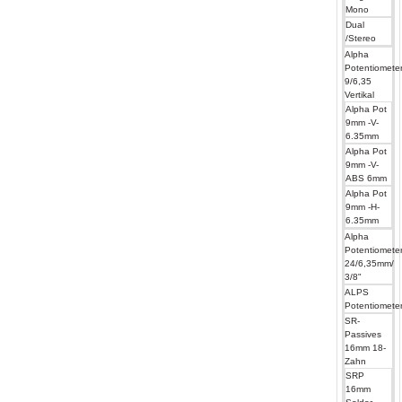
Mono
Dual
/Stereo
Alpha
Potentiomete
9/6,35
Vertikal
Alpha Pot
9mm -V-
6.35mm
Alpha Pot
9mm -V-
ABS 6mm
Alpha Pot
9mm -H-
6.35mm
Alpha
Potentiomete
24/6,35mm/
3/8"
ALPS
Potentiomete
SR-
Passives
16mm 18-
Zahn
SRP
16mm