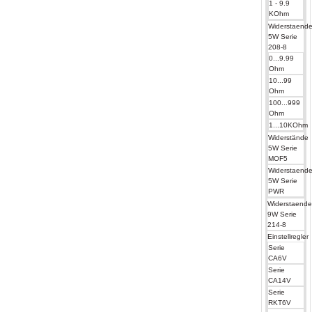
1 - 9.9
KOhm
Widerstaend
5W Serie
208-8
0...9.99
Ohm
10...99
Ohm
100...999
Ohm
1...10KOhm
Widerstände
5W Serie
MOF5
Widerstaend
5W Serie
PWR
Widerstaend
9W Serie
214-8
Einstellregler
Serie
CA6V
Serie
CA14V
Serie
RKT6V