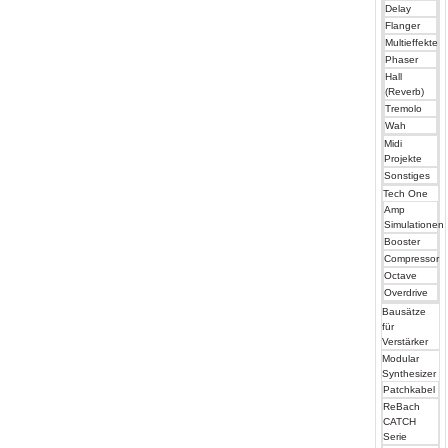
Delay
Flanger
Multieffekte
Phaser
Hall
(Reverb)
Tremolo
Wah
Midi
Projekte
Sonstiges
Tech One
Amp
Simulationen
Booster
Compressor
Octave
Overdrive
Bausätze
für
Verstärker
Modular
Synthesizer
Patchkabel
ReBach
CATCH
Serie