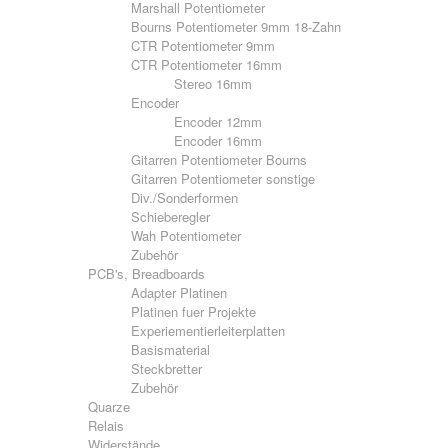
Marshall Potentiometer
Bourns Potentiometer 9mm 18-Zahn
CTR Potentiometer 9mm
CTR Potentiometer 16mm
Stereo 16mm
Encoder
Encoder 12mm
Encoder 16mm
Gitarren Potentiometer Bourns
Gitarren Potentiometer sonstige
Div./Sonderformen
Schieberegler
Wah Potentiometer
Zubehör
PCB's, Breadboards
Adapter Platinen
Platinen fuer Projekte
Experiementierleiterplatten
Basismaterial
Steckbretter
Zubehör
Quarze
Relais
Widerstände