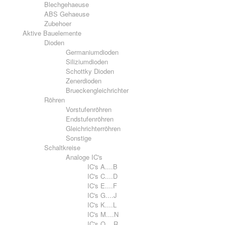
Blechgehaeuse
ABS Gehaeuse
Zubehoer
Aktive Bauelemente
Dioden
Germaniumdioden
Siliziumdioden
Schottky Dioden
Zenerdioden
Brueckengleichrichter
Röhren
Vorstufenröhren
Endstufenröhren
Gleichrichterröhren
Sonstige
Schaltkreise
Analoge IC's
IC's A....B
IC's C....D
IC's E....F
IC's G....J
IC's K....L
IC's M....N
IC's O....R