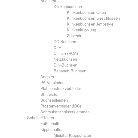
Buchsen
Klinkenbuchsen
Klinkenbuchsen Offen
Klinkenbuchsen Geschlossen
Klinkenbuchsen Ampstyle
Klinkenkupplung
Zubehör
DC-Buchsen
XLR
Chinch (RCA)
Netzbuchsen
DIN-Buchsen
Bananen Buchsen
Adapter
PA Verbinder
Platinensteckverbinder
Stiftleisten
Buchsenleisten
Pfostenverbinder (IDC)
Schraubanschlussklemmen
Schalter/Taster
Fußschalter
Kippschalter
Miniatur Kippschalter