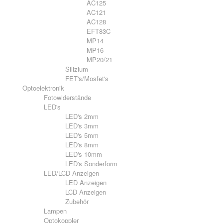
AC125
AC121
AC128
EFT83C
MP14
MP16
MP20/21
Silizium
FET's/Mosfet's
Optoelektronik
Fotowiderstände
LED's
LED's 2mm
LED's 3mm
LED's 5mm
LED's 8mm
LED's 10mm
LED's Sonderform
LED/LCD Anzeigen
LED Anzeigen
LCD Anzeigen
Zubehör
Lampen
Optokoppler