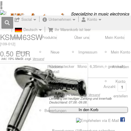
Social
Unternehmen
Konto
Deutsch
Ihr Warenkorb ist leer
KSMM63SW
Home
Produkte
Über uns
Mein Konto
[
109-012
]
0.50 EUR
Home
Neue
Impressum
Mein Konto
inkl. 19% MwSt. zzgl.
Versand
Klinkenstecker Mono 6,35mm, gewinkelt,
Produkte
Anmelden
Metall
Produkt
Konto
0.50 EUR
Anzahl:
Preis inkl. 19% MwSt. zzgl.
Versand
Bewertungen
erstellen
Lieferung bei heutiger Zahlung und innerhalb
Deutschland: 07.08.-09.08.
Bewertungen
In den Korb
Bewertungen (
2)
Bewertung schreiben