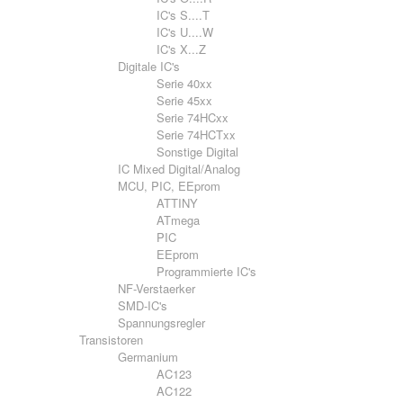
IC's S....T
IC's U....W
IC's X...Z
Digitale IC's
Serie 40xx
Serie 45xx
Serie 74HCxx
Serie 74HCTxx
Sonstige Digital
IC Mixed Digital/Analog
MCU, PIC, EEprom
ATTINY
ATmega
PIC
EEprom
Programmierte IC's
NF-Verstaerker
SMD-IC's
Spannungsregler
Transistoren
Germanium
AC123
AC122