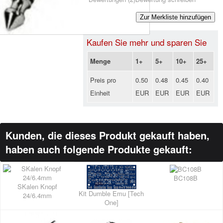
Zur Merkliste hinzufügen
Kaufen Sie mehr und sparen Sie
Menge
1+
5+
10+
25+
Preis pro
0.50
0.48
0.45
0.40
Einheit
EUR
EUR
EUR
EUR
Kunden, die dieses Produkt gekauft haben,
haben auch folgende Produkte gekauft:
BC108B
SKalen Knopf
Kit Dumble Emu [Tech
24/6.4mm
One]