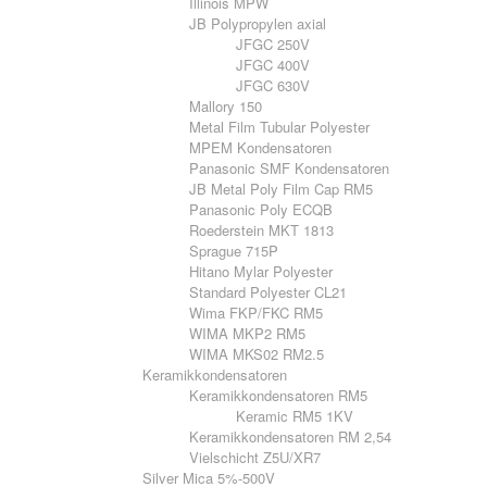
Illinois MPW
JB Polypropylen axial
JFGC 250V
JFGC 400V
JFGC 630V
Mallory 150
Metal Film Tubular Polyester
MPEM Kondensatoren
Panasonic SMF Kondensatoren
JB Metal Poly Film Cap RM5
Panasonic Poly ECQB
Roederstein MKT 1813
Sprague 715P
Hitano Mylar Polyester
Standard Polyester CL21
Wima FKP/FKC RM5
WIMA MKP2 RM5
WIMA MKS02 RM2.5
Keramikkondensatoren
Keramikkondensatoren RM5
Keramic RM5 1KV
Keramikkondensatoren RM 2,54
Vielschicht Z5U/XR7
Silver Mica 5%-500V