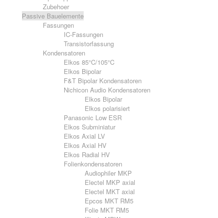
Zubehoer
Passive Bauelemente
Fassungen
IC-Fassungen
Transistorfassung
Kondensatoren
Elkos 85°C/105°C
Elkos Bipolar
F&T Bipolar Kondensatoren
Nichicon Audio Kondensatoren
Elkos Bipolar
Elkos polarisiert
Panasonic Low ESR
Elkos Subminiatur
Elkos Axial LV
Elkos Axial HV
Elkos Radial HV
Folienkondensatoren
Audiophiler MKP
Electel MKP axial
Electel MKT axial
Epcos MKT RM5
Folie MKT RM5