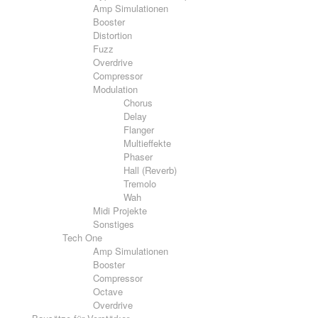
Amp Simulationen
Booster
Distortion
Fuzz
Overdrive
Compressor
Modulation
Chorus
Delay
Flanger
Multieffekte
Phaser
Hall (Reverb)
Tremolo
Wah
Midi Projekte
Sonstiges
Tech One
Amp Simulationen
Booster
Compressor
Octave
Overdrive