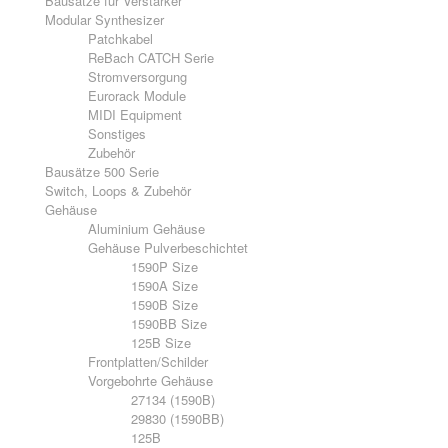
Bausätze für Verstärker
Modular Synthesizer
Patchkabel
ReBach CATCH Serie
Stromversorgung
Eurorack Module
MIDI Equipment
Sonstiges
Zubehör
Bausätze 500 Serie
Switch, Loops & Zubehör
Gehäuse
Aluminium Gehäuse
Gehäuse Pulverbeschichtet
1590P Size
1590A Size
1590B Size
1590BB Size
125B Size
Frontplatten/Schilder
Vorgebohrte Gehäuse
27134 (1590B)
29830 (1590BB)
125B