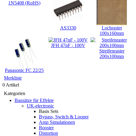
1N5408 (RoHS)
AS3330
Lochraster
100x160mm
JFH 47nF - 100V
Streifenraster
200x100mm
Panasonic FC 22/25
Merkliste
0 Artikel
Kategorien
Bausätze für Effekte
UK-electronic
Basis Sets
Bypass, Switch & Looper
Amp Simulationen
Booster
Distortion