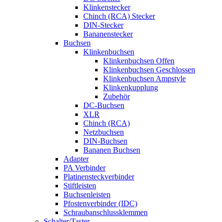
Klinkenstecker
Chinch (RCA) Stecker
DIN-Stecker
Bananenstecker
Buchsen
Klinkenbuchsen
Klinkenbuchsen Offen
Klinkenbuchsen Geschlossen
Klinkenbuchsen Ampstyle
Klinkenkupplung
Zubehör
DC-Buchsen
XLR
Chinch (RCA)
Netzbuchsen
DIN-Buchsen
Bananen Buchsen
Adapter
PA Verbinder
Platinensteckverbinder
Stiftleisten
Buchsenleisten
Pfostenverbinder (IDC)
Schraubanschlussklemmen
Schalter/Taster