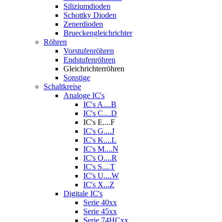
Siliziumdioden
Schottky Dioden
Zenerdioden
Brueckengleichrichter
Röhren
Vorstufenröhren
Endstufenröhren
Gleichrichterröhren
Sonstige
Schaltkreise
Analoge IC's
IC's A....B
IC's C....D
IC's E....F
IC's G....J
IC's K....L
IC's M....N
IC's O....R
IC's S....T
IC's U....W
IC's X...Z
Digitale IC's
Serie 40xx
Serie 45xx
Serie 74HCxx