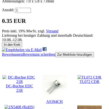
Abmessungen: 7.0 x 5.8 x 7.0mm
Anzahl:
0.35 EUR
Preis inkl. 19% MwSt. zzgl.
Versand
Lieferung bei heutiger Zahlung und innerhalb Deutschland:
10.08.-12.08.
In den Korb
Bewertungen
Bewertung schreiben
Zur Merkliste hinzufügen
Kunden, die dieses Produkt gekauft haben, haben auch folgende
Produkte gekauft:
TL072 CDR
DC-Buchse EDC
21R
AS394CH