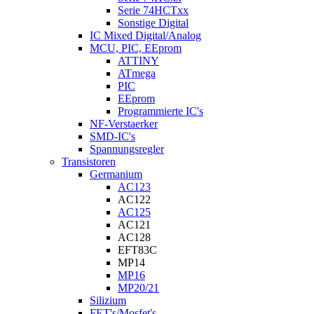
Serie 74HCTxx
Sonstige Digital
IC Mixed Digital/Analog
MCU, PIC, EEprom
ATTINY
ATmega
PIC
EEprom
Programmierte IC's
NF-Verstaerker
SMD-IC's
Spannungsregler
Transistoren
Germanium
AC123
AC122
AC125
AC121
AC128
EFT83C
MP14
MP16
MP20/21
Silizium
FET's/Mosfet's