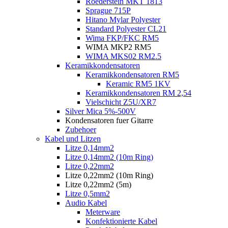
Roederstein MKT 1813
Sprague 715P
Hitano Mylar Polyester
Standard Polyester CL21
Wima FKP/FKC RM5
WIMA MKP2 RM5
WIMA MKS02 RM2.5
Keramikkondensatoren
Keramikkondensatoren RM5
Keramic RM5 1KV
Keramikkondensatoren RM 2,54
Vielschicht Z5U/XR7
Silver Mica 5%-500V
Kondensatoren fuer Gitarre
Zubehoer
Kabel und Litzen
Litze 0,14mm2
Litze 0,14mm2 (10m Ring)
Litze 0,22mm2
Litze 0,22mm2 (10m Ring)
Litze 0,22mm2 (5m)
Litze 0,5mm2
Audio Kabel
Meterware
Konfektionierte Kabel