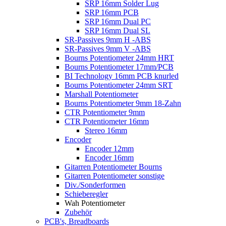
SRP 16mm Solder Lug
SRP 16mm PCB
SRP 16mm Dual PC
SRP 16mm Dual SL
SR-Passives 9mm H -ABS
SR-Passives 9mm V -ABS
Bourns Potentiometer 24mm HRT
Bourns Potentiometer 17mm/PCB
BI Technology 16mm PCB knurled
Bourns Potentiometer 24mm SRT
Marshall Potentiometer
Bourns Potentiometer 9mm 18-Zahn
CTR Potentiometer 9mm
CTR Potentiometer 16mm
Stereo 16mm
Encoder
Encoder 12mm
Encoder 16mm
Gitarren Potentiometer Bourns
Gitarren Potentiometer sonstige
Div./Sonderformen
Schieberegler
Wah Potentiometer
Zubehör
PCB's, Breadboards