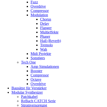
Fuzz
Overdrive
Compressor
Modulation
Chorus
Delay
Flanger
Multieffekte
Phaser
Hall (Reverb)
Tremolo
Wah
Midi Projekte
Sonstiges
Tech One
Amp Simulationen
Booster
Compressor
Octave
Overdrive
Bausätze für Verstärker
Modular Synthesizer
Patchkabel
ReBach CATCH Serie
Stromversorgung