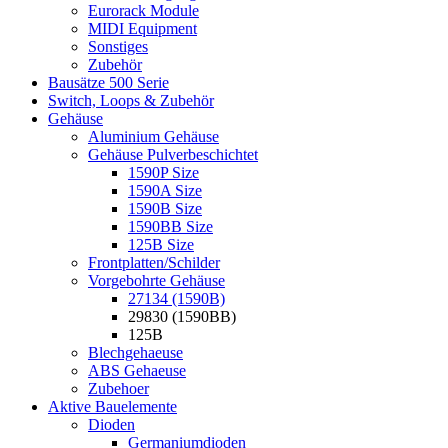
Eurorack Module
MIDI Equipment
Sonstiges
Zubehör
Bausätze 500 Serie
Switch, Loops & Zubehör
Gehäuse
Aluminium Gehäuse
Gehäuse Pulverbeschichtet
1590P Size
1590A Size
1590B Size
1590BB Size
125B Size
Frontplatten/Schilder
Vorgebohrte Gehäuse
27134 (1590B)
29830 (1590BB)
125B
Blechgehaeuse
ABS Gehaeuse
Zubehoer
Aktive Bauelemente
Dioden
Germaniumdioden