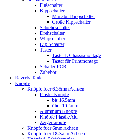
Fußschalter
Kippschalter
Miniatur Kippschalter
Große Kippschalter
Schiebeschalter
Drehschalter
Wippschalter
Dip Schalter
Taster
Taster f. Chassismontage
Taster für Printmontage
Schalter PCB
Zubehör
Reverb/ Tanks
Knöpfe
Knöpfe fuer 6,35mm Achsen
Plastik Knöpfe
bis 16.5mm
über 16.5mm
Aluminum Knöpfe
Knöpfe Plastik/Alu
Zeigerknöpfe
Knöpfe fuer 6mm Achsen
Knöpfe fuer 18-Zahn Achsen