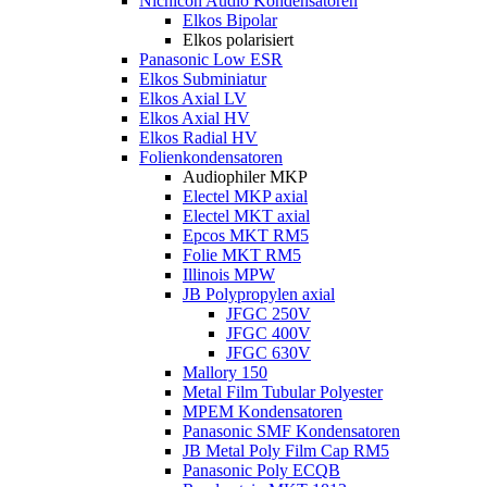
Nichicon Audio Kondensatoren
Elkos Bipolar
Elkos polarisiert
Panasonic Low ESR
Elkos Subminiatur
Elkos Axial LV
Elkos Axial HV
Elkos Radial HV
Folienkondensatoren
Audiophiler MKP
Electel MKP axial
Electel MKT axial
Epcos MKT RM5
Folie MKT RM5
Illinois MPW
JB Polypropylen axial
JFGC 250V
JFGC 400V
JFGC 630V
Mallory 150
Metal Film Tubular Polyester
MPEM Kondensatoren
Panasonic SMF Kondensatoren
JB Metal Poly Film Cap RM5
Panasonic Poly ECQB