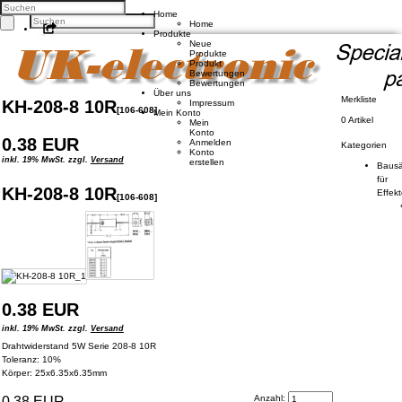
Home
Home
Produkte
Facebook
Neue
Twitter
Produkte
Google +
Produkt
Pinterest
Bewertungen
Bewertungen
Über uns
Kontakt
Merkliste
KH-208-8 10R
Impressum
Unsere AGB
[
106-608
]
Mein Konto
Zahlung und Versand
0 Artikel
Mein
Privatsphäre und Datenschutz
Konto
0.38 EUR
Anmelden
Kategorien
Konto
Konto eröffnen
inkl. 19% MwSt. zzgl.
Versand
erstellen
Bausä
Einloggen
Bisherige Bestellungen
für
KH-208-8 10R
Effek
[
106-608
]
Deutsch
English
0.38 EUR
inkl. 19% MwSt. zzgl.
Versand
Drahtwiderstand 5W Serie 208-8 10R
Toleranz: 10%
Körper: 25x6.35x6.35mm
Anzahl:
0.38 EUR