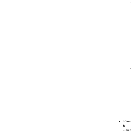
Löten
&
Zube