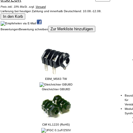
Preis inkl. 19% MwSt. zzgl.
Versand
Lieferung bei heutiger Zahlung und innerhalb Deutschland: 10.08.-12.08.
In den Korb
Zur Merkliste hinzufügen
Bewertungen
Bewertung schreiben
Kunden, die dieses Produkt gekauft haben, haben auch folgende Produkte
gekauft:
EBM_MS63 TW
Gleichrichter GBU8D
Bausä
für
Verstä
Modul
Synth
Cliff KL1220 (RoHS)