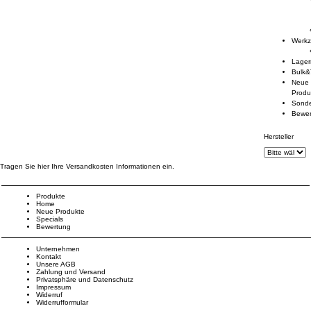
Werk
Lage
Bulk&
Neue
Produ
Sond
Bewe
Hersteller
Tragen Sie hier Ihre Versandkosten Informationen ein.
Produkte
Home
Neue Produkte
Specials
Bewertung
Unternehmen
Kontakt
Unsere AGB
Zahlung und Versand
Privatsphäre und Datenschutz
Impressum
Widerruf
Widerrufformular