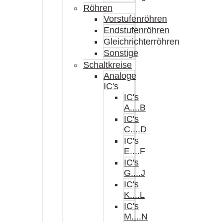
Röhren
Vorstufenröhren
Endstufenröhren
Gleichrichterröhren
Sonstige
Schaltkreise
Analoge
IC's
IC's
A....B
IC's
C....D
IC's
E....F
IC's
G....J
IC's
K....L
IC's
M....N