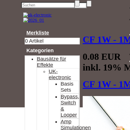
Merkliste
CF 1W - 1
0 Artikel
Kategorien
0.08 EUR
Bausätze für
inkl. 19% M
Effekte
UK-
electronic
CF 1W - 1
Basis
Sets
Bypass,
Switch
&
Looper
Amp
Simulationen