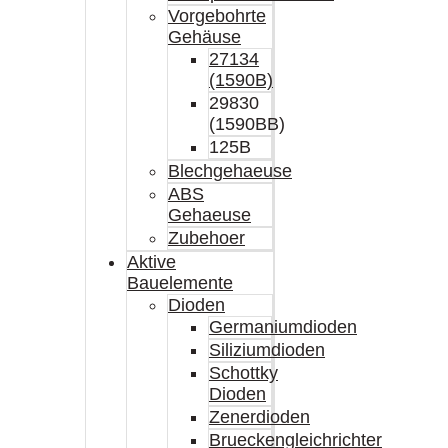
Vorgebohrte
Gehäuse
27134
(1590B)
29830
(1590BB)
125B
Blechgehaeuse
ABS
Gehaeuse
Zubehoer
Aktive
Bauelemente
Dioden
Germaniumdioden
Siliziumdioden
Schottky
Dioden
Zenerdioden
Brueckengleichrichter