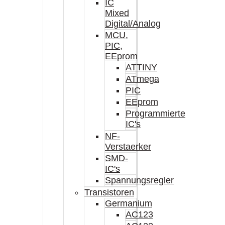
IC
Mixed
Digital/Analog
MCU,
PIC,
EEprom
ATTINY
ATmega
PIC
EEprom
Programmierte
IC's
NF-
Verstaerker
SMD-
IC's
Spannungsregler
Transistoren
Germanium
AC123