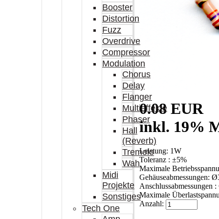
Booster
Distortion
Fuzz
Overdrive
Compressor
Modulation
Chorus
Delay
Flanger
0.08 EUR
Multieffekte
Phaser
inkl. 19% M
Hall
(Reverb)
Leistung: 1W
Tremolo
Toleranz : ±5%
Wah
Maximale Betriebsspann
Midi
Gehäuseabmessungen: Ø
Projekte
Anschlussabmessungen :
Maximale Überlastspann
Sonstiges
Anzahl:
Tech One