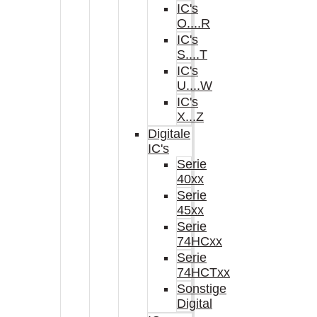
IC's
O....R
IC's
S....T
IC's
U....W
IC's
X...Z
Digitale
IC's
Serie
40xx
Serie
45xx
Serie
74HCxx
Serie
74HCTxx
Sonstige
Digital