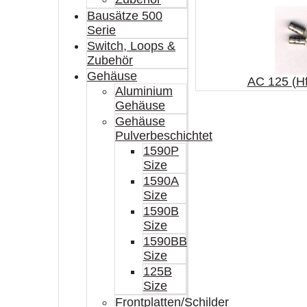
Bausätze 500
Serie
Switch, Loops &
Zubehör
Gehäuse
AC 125 (Hf
Aluminium
Gehäuse
Gehäuse
Pulverbeschichtet
1590P
Size
1590A
Size
1590B
Size
1590BB
Size
125B
Size
Frontplatten/Schilder