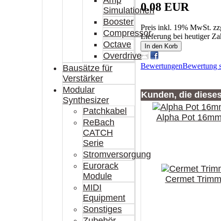
Amp
0.08 EUR
Simulationen
Booster
Preis inkl. 19% MwSt. zz
Compressor
Lieferung bei heutiger Z
Octave
In den Korb
Overdrive
Bewertungen
Bewertung s
Bausätze für
Verstärker
Modular
Kunden, die diese
Synthesizer
Patchkabel
Alpha Pot 16mm
ReBach
CATCH
Serie
Stromversorgung
Eurorack
Module
Cermet Trimm
MIDI
Equipment
Sonstiges
Zubehör