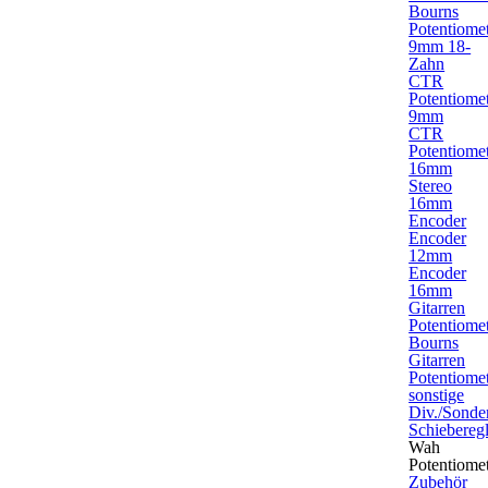
Bourns
Potentiome
9mm 18-
Zahn
CTR
Potentiome
9mm
CTR
Potentiome
16mm
Stereo
16mm
Encoder
Encoder
12mm
Encoder
16mm
Gitarren
Potentiome
Bourns
Gitarren
Potentiome
sonstige
Div./Sonde
Schieberegl
Wah
Potentiome
Zubehör