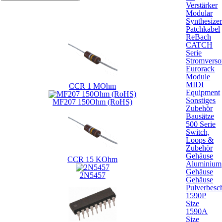
Verstärker
Modular
Kunden, die dieses Produkt gekauft haben, haben auch
Synthesize
folgende Produkte gekauft:
Patchkabel
ReBach
CATCH
Serie
Stromverso
Eurorack
Module
MIDI
CCR 1 MOhm
Equipment
Sonstiges
MF207 150Ohm (RoHS)
Zubehör
Bausätze
500 Serie
Switch,
Loops &
Zubehör
Gehäuse
CCR 15 KOhm
Aluminium
Gehäuse
2N5457
Gehäuse
Pulverbesch
1590P
Size
1590A
Size