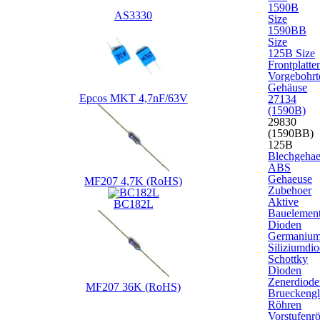
1590B
AS3330
Size
1590BB
Size
125B Size
Frontplatte
Vorgebohrt
Gehäuse
Epcos MKT 4,7nF/63V
27134
(1590B)
29830
(1590BB)
125B
Blechgeha
ABS
Gehaeuse
MF207 4,7K (RoHS)
Zubehoer
Aktive
BC182L
Bauelemen
Dioden
Germanium
Siliziumdi
Schottky
Dioden
Zenerdiode
MF207 36K (RoHS)
Brueckengle
Röhren
Vorstufenr