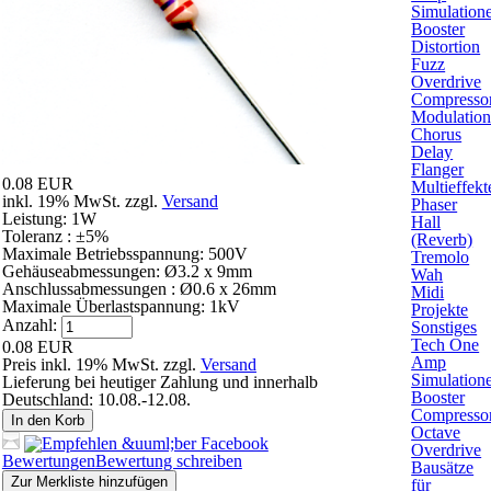
Simulation
Booster
Distortion
Fuzz
Overdrive
Compresso
Modulatio
Chorus
Delay
Flanger
0.08 EUR
Multieffekt
inkl. 19% MwSt. zzgl.
Versand
Phaser
Leistung: 1W
Hall
Toleranz : ±5%
(Reverb)
Maximale Betriebsspannung: 500V
Tremolo
Gehäuseabmessungen: Ø3.2 x 9mm
Wah
Anschlussabmessungen : Ø0.6 x 26mm
Midi
Maximale Überlastspannung: 1kV
Projekte
Anzahl:
Sonstiges
Tech One
0.08 EUR
Amp
Preis inkl. 19% MwSt. zzgl.
Versand
Simulation
Lieferung bei heutiger Zahlung und innerhalb
Booster
Deutschland: 10.08.-12.08.
Compresso
In den Korb
Octave
Overdrive
Bewertungen
Bewertung schreiben
Bausätze
Zur Merkliste hinzufügen
für