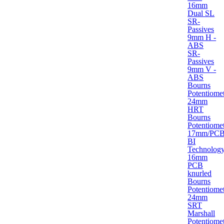
16mm
Dual SL
SR-
Passives
9mm H -
ABS
SR-
Passives
9mm V -
ABS
Bourns
Potentiome
24mm
HRT
Bourns
Potentiome
17mm/PC
BI
Technolog
16mm
PCB
knurled
Bourns
Potentiome
24mm
SRT
Marshall
Potentiome