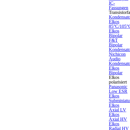
IC-
Fassungen
Transistorf
Kondensat
Elkos
85°C/105°
Elkos
Bipolar
F&T
Bipolar
Kondensat
Nichicon
Audio
Kondensat
Elkos
Bipolar
Elkos
polarisiert
Panasonic
Low ESR
Elkos
Subminiatu
Elkos
Axial LV
Elkos
Axial HV
Elkos
Radial HV