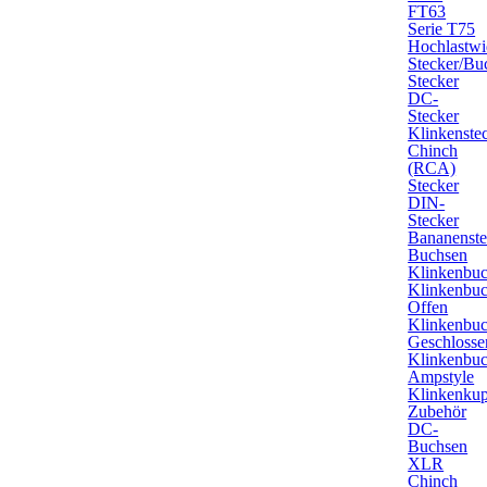
FT63
Serie T75
Hochlastwi
Stecker/Bu
Stecker
DC-
Stecker
Klinkenste
Chinch
(RCA)
Stecker
DIN-
Stecker
Bananenste
Buchsen
Klinkenbu
Klinkenbu
Offen
Klinkenbu
Geschlosse
Klinkenbu
Ampstyle
Klinkenku
Zubehör
DC-
Buchsen
XLR
Chinch