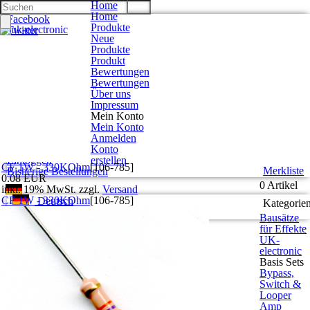
Home
Home
Facebook
Produkte
Twitter
Neue
Google +
Produkte
Pinterest
Produkt
Bewertungen
Bewertungen
Kontakt
Über uns
Unsere AGB
Impressum
Zahlung und Versand
Mein Konto
Privatsphäre und Datenschutz
Mein Konto
Anmelden
Konto eröffnen
Konto
Einloggen
erstellen
CF 1W - 330KOhm
[
106-785
]
Merkliste
Bisherige Bestellungen
0.08 EUR
0 Artikel
inkl. 19% MwSt. zzgl.
Versand
CF 1W - 330KOhm
[
106-785
]
Deutsch
Kategorie
English
Bausätze
für Effekte
UK-
electronic
Basis Sets
Bypass,
Switch &
Looper
Amp