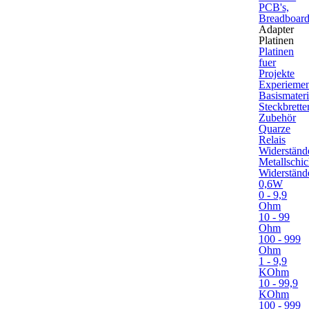
PCB's,
Breadboard
Adapter
Platinen
Platinen
fuer
Projekte
Experiement
Basismateri
Steckbrette
Zubehör
Quarze
Relais
Widerständ
Metallschic
Widerständ
0,6W
0 - 9,9
Ohm
10 - 99
Ohm
100 - 999
Ohm
1 - 9,9
KOhm
10 - 99,9
KOhm
100 - 999