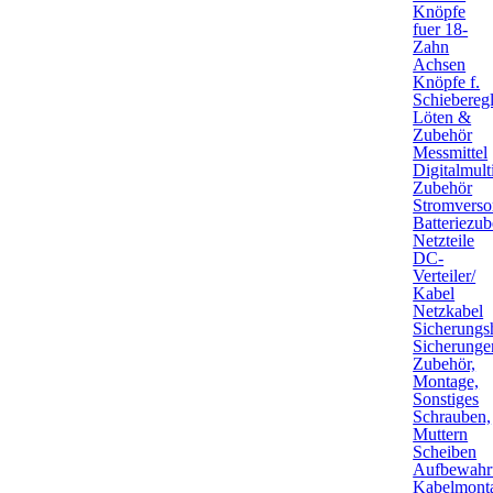
Knöpfe
fuer 18-
Zahn
Achsen
Knöpfe f.
Schieberegl
Löten &
Zubehör
Messmittel
Digitalmult
Zubehör
Stromverso
Batteriezu
Netzteile
DC-
Verteiler/
Kabel
Netzkabel
Sicherungsh
Sicherunge
Zubehör,
Montage,
Sonstiges
Schrauben,
Muttern
Scheiben
Aufbewahr
Kabelmont