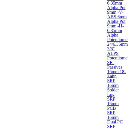
6.35mm
Alpha Pot
9mm -V-
ABS 6mm
Alpha Pot
9mm -H-
6.35mm
Alpha
Potentiome
24/6,35mm
3/8"
ALPS
Potentiome
SR-
Passives
16mm 18-
Zahn
SRP
16mm
Solder
Lug
SRP
16mm
PCB
SRP
16mm
Dual PC
SRP