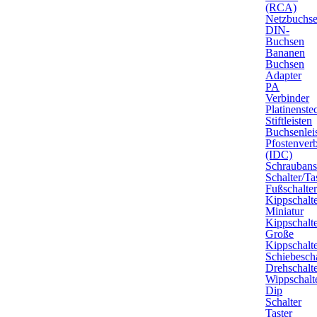
(RCA)
Netzbuchs
DIN-
Buchsen
Bananen
Buchsen
Adapter
PA
Verbinder
Platinenste
Stiftleisten
Buchsenlei
Pfostenver
(IDC)
Schrauban
Schalter/Ta
Fußschalte
Kippschalt
Miniatur
Kippschalt
Große
Kippschalt
Schiebescha
Drehschalt
Wippschalt
Dip
Schalter
Taster