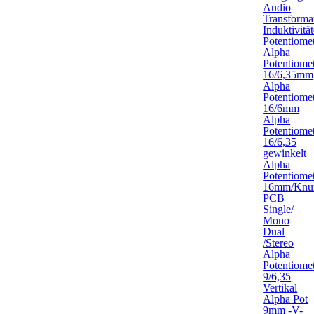
Audio
Transforma
Induktivitä
Potentiome
Alpha
Potentiome
16/6,35mm
Alpha
Potentiome
16/6mm
Alpha
Potentiome
16/6,35
gewinkelt
Alpha
Potentiome
16mm/Knur
PCB
Single/
Mono
Dual
/Stereo
Alpha
Potentiome
9/6,35
Vertikal
Alpha Pot
9mm -V-