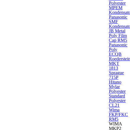
Polyester
MPEM
Kondensat
Panasonic
SMF
Kondensat
JB Metal
Poly Film
Cap RM5
Panasonic
Poly
ECQB
Roederstei
MKT
1813
Sprague
715P
Hitano
Mylar
Polyester
Standard
Polyester
CL21
Wima
FKP/FKC
RM5
WIMA
MKP2