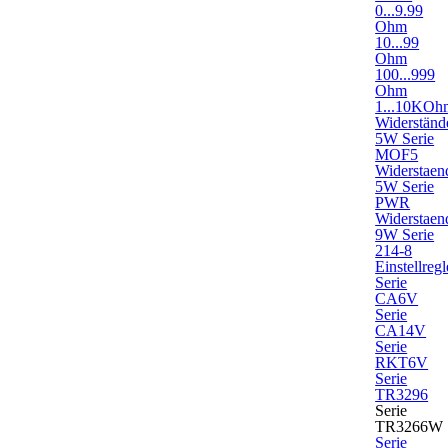
0...9.99
Ohm
10...99
Ohm
100...999
Ohm
1...10KOh
Widerständ
5W Serie
MOF5
Widerstaen
5W Serie
PWR
Widerstaen
9W Serie
214-8
Einstellregl
Serie
CA6V
Serie
CA14V
Serie
RKT6V
Serie
TR3296
Serie
TR3266W
Serie