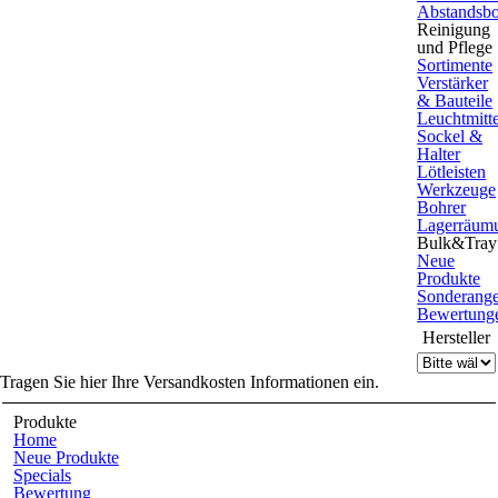
Abstandsbo
Reinigung
und Pflege
Sortimente
Verstärker
& Bauteile
Leuchtmitte
Sockel &
Halter
Lötleisten
Werkzeuge
Bohrer
Lagerräum
Bulk&Tray
Neue
Produkte
Sonderang
Bewertung
Hersteller
Tragen Sie hier Ihre Versandkosten Informationen ein.
Produkte
Home
Neue Produkte
Specials
Bewertung