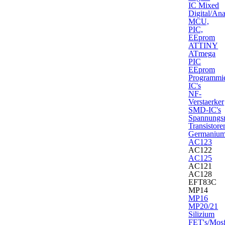
IC Mixed
Digital/An
MCU,
PIC,
EEprom
ATTINY
ATmega
PIC
EEprom
Programmie
IC's
NF-
Verstaerker
SMD-IC's
Spannungsr
Transistore
Germaniu
AC123
AC122
AC125
AC121
AC128
EFT83C
MP14
MP16
MP20/21
Silizium
FET's/Mosf