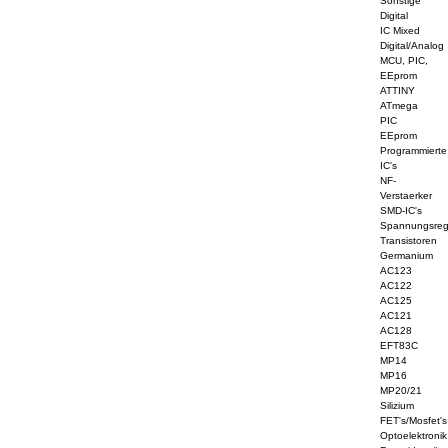
Sonstige
Digital
IC Mixed
Digital/Analog
MCU, PIC,
EEprom
ATTINY
ATmega
PIC
EEprom
Programmierte
IC's
NF-
Verstaerker
SMD-IC's
Spannungsreg
Transistoren
Germanium
AC123
AC122
AC125
AC121
AC128
EFT83C
MP14
MP16
MP20/21
Silizium
FET's/Mosfet's
Optoelektronik