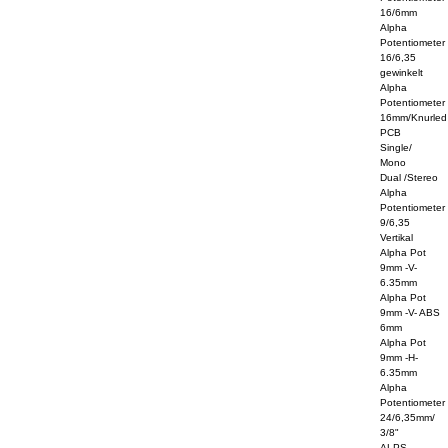
16/6mm
Alpha
Potentiometer
16/6,35
gewinkelt
Alpha
Potentiometer
16mm/Knurled
PCB
Single/
Mono
Dual /Stereo
Alpha
Potentiometer
9/6,35
Vertikal
Alpha Pot
9mm -V-
6.35mm
Alpha Pot
9mm -V- ABS
6mm
Alpha Pot
9mm -H-
6.35mm
Alpha
Potentiometer
24/6,35mm/
3/8"
ALPS