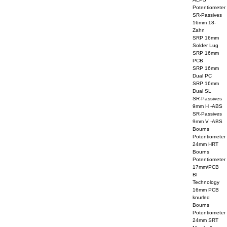
Potentiometer
SR-Passives
16mm 18-
Zahn
SRP 16mm
Solder Lug
SRP 16mm
PCB
SRP 16mm
Dual PC
SRP 16mm
Dual SL
SR-Passives
9mm H -ABS
SR-Passives
9mm V -ABS
Bourns
Potentiometer
24mm HRT
Bourns
Potentiometer
17mm/PCB
BI
Technology
16mm PCB
knurled
Bourns
Potentiometer
24mm SRT