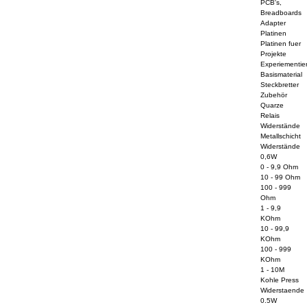
PCB's,
Breadboards
Adapter
Platinen
Platinen fuer
Projekte
Experiementier
Basismaterial
Steckbretter
Zubehör
Quarze
Relais
Widerstände
Metallschicht
Widerstände
0,6W
0 - 9,9 Ohm
10 - 99 Ohm
100 - 999
Ohm
1 - 9,9
KOhm
10 - 99,9
KOhm
100 - 999
KOhm
1 - 10M
Kohle Press
Widerstaende
0.5W