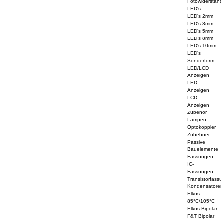
Fotowiderstän
LED's
LED's 2mm
LED's 3mm
LED's 5mm
LED's 8mm
LED's 10mm
LED's
Sonderform
LED/LCD
Anzeigen
LED
Anzeigen
LCD
Anzeigen
Zubehör
Lampen
Optokoppler
Zubehoer
Passive
Bauelemente
Fassungen
IC-
Fassungen
Transistorfass
Kondensatore
Elkos
85°C/105°C
Elkos Bipolar
F&T Bipolar