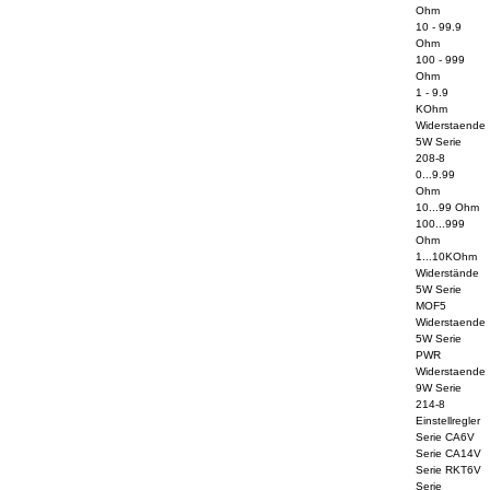
Ohm
10 - 99.9
Ohm
100 - 999
Ohm
1 - 9.9
KOhm
Widerstaende
5W Serie
208-8
0...9.99
Ohm
10...99 Ohm
100...999
Ohm
1...10KOhm
Widerstände
5W Serie
MOF5
Widerstaende
5W Serie
PWR
Widerstaende
9W Serie
214-8
Einstellregler
Serie CA6V
Serie CA14V
Serie RKT6V
Serie