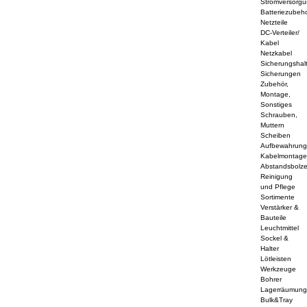
Stromversorg
Batteriezubeh
Netzteile
DC-Verteiler/
Kabel
Netzkabel
Sicherungshal
Sicherungen
Zubehör,
Montage,
Sonstiges
Schrauben,
Muttern
Scheiben
Aufbewahrun
Kabelmontag
Abstandsbolz
Reinigung
und Pflege
Sortimente
Verstärker &
Bauteile
Leuchtmittel
Sockel &
Halter
Lötleisten
Werkzeuge
Bohrer
Lagerräumun
Bulk&Tray