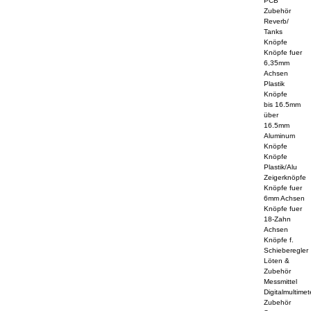
PCB
Zubehör
Reverb/
Tanks
Knöpfe
Knöpfe fuer
6,35mm
Achsen
Plastik
Knöpfe
bis 16.5mm
über
16.5mm
Aluminum
Knöpfe
Knöpfe
Plastik/Alu
Zeigerknöpfe
Knöpfe fuer
6mm Achsen
Knöpfe fuer
18-Zahn
Achsen
Knöpfe f.
Schieberegler
Löten &
Zubehör
Messmittel
Digitalmultimet
Zubehör