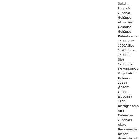
Switch,
Loops &
Zubehör
Gehäuse
Aluminium
Gehäuse
Gehäuse
Pulverbeschich
1590P Size
1590A Size
1590B Size
1590BB
Size
125B Size
Frontplatten/S
Vorgebohrte
Gehäuse
27134
(1590B)
29830
(1590BB)
125B
Blechgehaeus
ABS
Gehaeuse
Zubehoer
Aktive
Bauelemente
Dioden
Germaniumdi