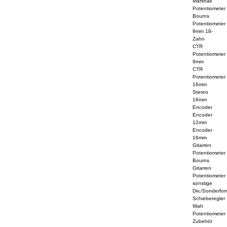
Marshall
Potentiometer
Bourns
Potentiometer
9mm 18-
Zahn
CTR
Potentiometer
9mm
CTR
Potentiometer
16mm
Stereo
16mm
Encoder
Encoder
12mm
Encoder
16mm
Gitarren
Potentiometer
Bourns
Gitarren
Potentiometer
sonstige
Div./Sonderfo
Schieberegler
Wah
Potentiometer
Zubehör