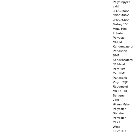
Polypropylen
axial
JFGC 250V
JFGC 400V
JFGC 630V
Mallory 150
Metal Film
Tubular
Polyester
MPEM
Kondensatore
Panasonic
SMF
Kondensatore
JB Metal
Poly Film
Cap RM5
Panasonic
Poly ECQB
Roederstein
MKT 1813
Sprague
715P
Hitano Mylar
Polyester
Standard
Polyester
CL21
Wima
FKP/FKC