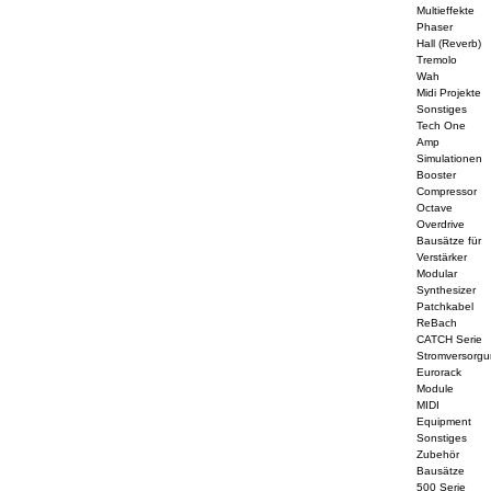
Multieffekte
Phaser
Hall (Reverb)
Tremolo
Wah
Midi Projekte
Sonstiges
Tech One
Amp
Simulationen
Booster
Compressor
Octave
Overdrive
Bausätze für
Verstärker
Modular
Synthesizer
Patchkabel
ReBach
CATCH Serie
Stromversorg
Eurorack
Module
MIDI
Equipment
Sonstiges
Zubehör
Bausätze
500 Serie