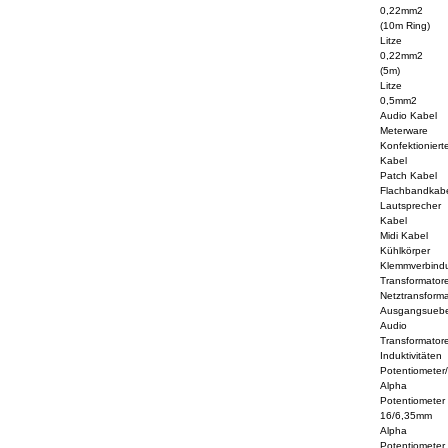
0,22mm2
(10m Ring)
Litze
0,22mm2
(5m)
Litze
0,5mm2
Audio Kabel
Meterware
Konfektioniert
Kabel
Patch Kabel
Flachbandkab
Lautsprecher
Kabel
Midi Kabel
Kühlkörper
Klemmverbind
Transformator
Netztransform
Ausgangsuebe
Audio
Transformator
Induktivitäten
Potentiometer
Alpha
Potentiometer
16/6,35mm
Alpha
Potentiometer