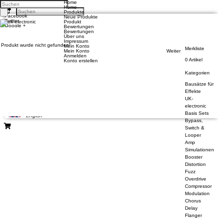
Home
Home
Produkte
Facebook
Neue Produkte
Twitter
Produkt
Google +
Bewertungen
Pinterest
Bewertungen
Über uns
Impressum
Produkt wurde nicht gefunden!
Mein Konto
Kontakt
Merkliste
Mein Konto
Weiter
Unsere AGB
Anmelden
Zahlung und Versand
0 Artikel
Konto erstellen
Privatsphäre und Datenschutz
Kategorien
Konto eröffnen
Einloggen
Bausätze für
Bisherige Bestellungen
Effekte
UK-
electronic
Deutsch
Basis Sets
English
Bypass,
Switch &
Looper
Amp
Simulationen
Booster
Distortion
Fuzz
Overdrive
Compressor
Modulation
Chorus
Delay
Flanger