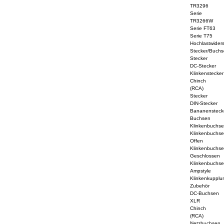
TR3296
Serie
TR3266W
Serie FT63
Serie T75
Hochlastwider
Stecker/Buchs
Stecker
DC-Stecker
Klinkenstecker
Chinch
(RCA)
Stecker
DIN-Stecker
Bananensteck
Buchsen
Klinkenbuchs
Klinkenbuchs
Offen
Klinkenbuchs
Geschlossen
Klinkenbuchs
Ampstyle
Klinkenkupplu
Zubehör
DC-Buchsen
XLR
Chinch
(RCA)
Netzbuchsen