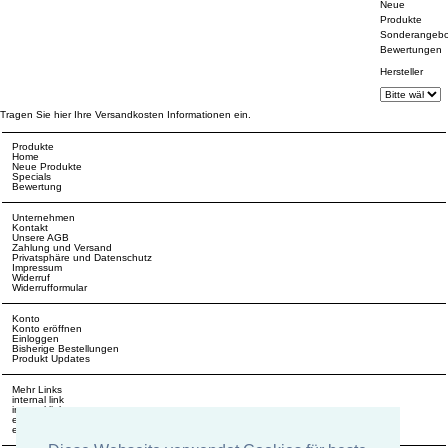
Neue
Produkte
Sonderangebo
Bewertungen
Hersteller
Tragen Sie hier Ihre Versandkosten Informationen ein.
Produkte
Home
Neue Produkte
Specials
Bewertung
Unternehmen
Kontakt
Unsere AGB
Zahlung und Versand
Privatsphäre und Datenschutz
Impressum
Widerruf
Widerrufformular
Konto
Konto eröffnen
Einloggen
Bisherige Bestellungen
Produkt Updates
Mehr Links
internal link
internal link
external link
external link