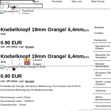
Home
Produkte
Über uns
Mein Konto
Facebook
Twitter
Google +
Pinterest
Kontakt
Merkliste
Knebelknopf 19mm Orange/ 6,4mm
Unsere AGB
[
101-
Zahlung und Versand
0 Artikel
113
]
Privatsphäre und Datenschutz
Kategorien
0.90 EUR
Konto eröffnen
Bausätze für
Einloggen
inkl. 19% MwSt. zzgl.
Versand
Effekte
Bisherige Bestellungen
Bausätze für
Knebelknopf 19mm Orange/ 6,4mm
[
101-
Verstärker
Deutsch
113
]
Modular
English
Synthesizer
Bausätze 50
0.90 EUR
Serie
inkl. 19% MwSt. zzgl.
Versand
Switch, Loop
Zubehör
Knebelknopf Orange mit weisser Markierung. Fuer Achsen mit 6,35mm
Durchmesser.Befestigung mit Madenschraube.
Gehäuse
Aktive
Durchmesser unten:19mm
Bauelemente
Durchmesser oben : 19x8mm
Gesamthoehe : 15mm
Optoelektroni