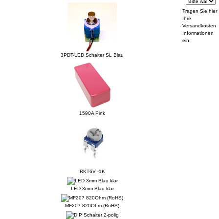
Tragen Sie hier
Ihre
Versandkosten
Informationen
ein.
3PDT-LED Schalter SL Blau
1590A Pink
RKT6V -1K
LED 3mm Blau klar
MF207 820Ohm (RoHS)