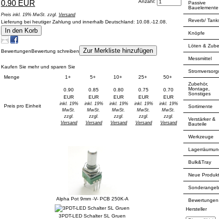
Anzahl:
0.90 EUR
Passive
Bauelemente
Preis inkl. 19% MwSt. zzgl.
Versand
Reverb/ Tank
Lieferung bei heutiger Zahlung und innerhalb Deutschland: 10.08.-12.08.
In den Korb
Knöpfe
Löten & Zub
Zur Merkliste hinzufügen
Bewertungen
Bewertung schreiben
Messmittel
Kaufen Sie mehr und sparen Sie
Stromversor
Menge
1+
5+
10+
25+
50+
Zubehör,
Montage,
0.90
0.85
0.80
0.75
0.70
Sonstiges
EUR
EUR
EUR
EUR
EUR
inkl. 19%
inkl. 19%
inkl. 19%
inkl. 19%
inkl. 19%
Preis pro Einheit
Sortimente
MwSt.
MwSt.
MwSt.
MwSt.
MwSt.
zzgl.
zzgl.
zzgl.
zzgl.
zzgl.
Verstärker &
Versand
Versand
Versand
Versand
Versand
Bauteile
Werkzeuge
Kunden, die dieses Produkt gekauft haben, haben auch folgende Produkte
gekauft:
Lagerräumun
Bulk&Tray
Neue Produk
Sonderangeb
Alpha Pot 9mm -V- PCB 250K-A
Bewertungen
Hersteller
3PDT-LED Schalter SL Gruen