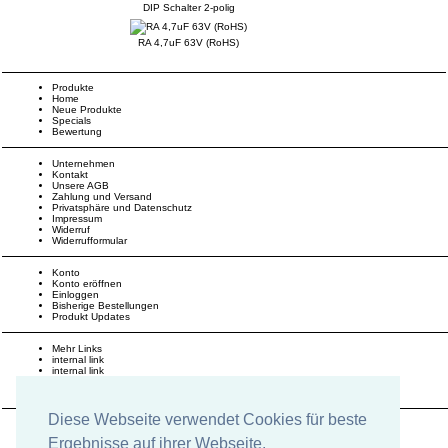
DIP Schalter 2-polig
RA 4,7uF 63V (RoHS)
Produkte
Home
Neue Produkte
Specials
Bewertung
Unternehmen
Kontakt
Unsere AGB
Zahlung und Versand
Privatsphäre und Datenschutz
Impressum
Widerruf
Widerrufformular
Konto
Konto eröffnen
Einloggen
Bisherige Bestellungen
Produkt Updates
Mehr Links
internal link
internal link
external link
external link
Diese Webseite verwendet Cookies für beste
Social
Facebook
Ergebnisse auf ihrer Webseite.
Twitter