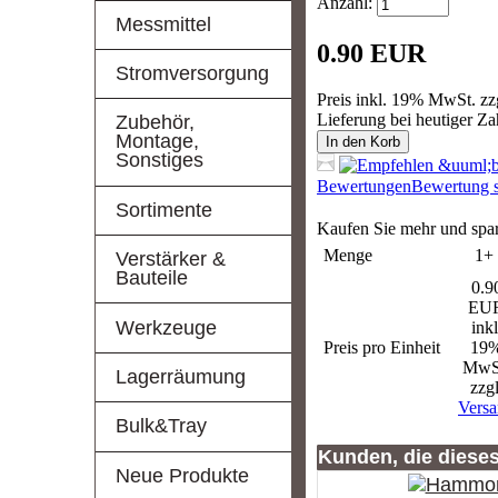
Anzahl:
Messmittel
0.90 EUR
Stromversorgung
Preis inkl. 19% MwSt. zz
Lieferung bei heutiger Z
Zubehör,
Montage,
In den Korb
Sonstiges
Bewertungen
Bewertung s
Sortimente
Kaufen Sie mehr und spa
Menge
1+
Verstärker &
Bauteile
0.9
EU
Werkzeuge
inkl
Preis pro Einheit
19
MwS
Lagerräumung
zzgl
Vers
Bulk&Tray
Kunden, die diese
Neue Produkte