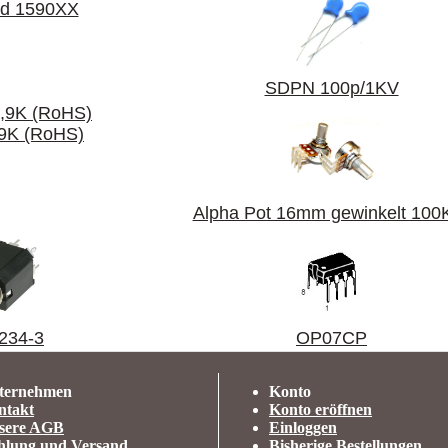
d 1590XX
SDPN 100p/1KV
9K (RoHS)
Alpha Pot 16mm gewinkelt 100
234-3
OP07CP
ternehmen
Konto
ntakt
Konto eröffnen
sere AGB
Einloggen
hlung und Versand
Bisherige Bestellungen