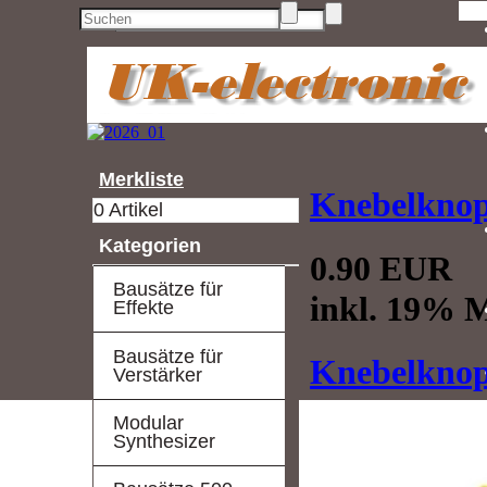
Ho
Merkliste
Knebelkno
0 Artikel
Kategorien
0.90 EUR
Bausätze für
inkl. 19% M
Effekte
Bausätze für
Knebelkno
Verstärker
Modular
Synthesizer