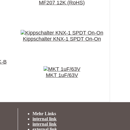
MF207 12K (RoHS)
Kippschalter KNX-1 SPDT On-On
Tragen Sie hier Ihre
Versandkosten Informationen
ein.
K-B
MKT 1uF/63V
Mehr Links
internal link
internal link
external link