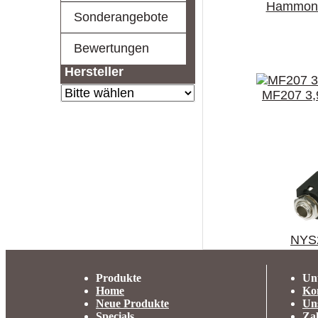
Hammon
Sonderangebote
Bewertungen
Hersteller
MF207 3,
NYS
Produkte
Un
Home
Ko
Neue Produkte
Un
Specials
Za