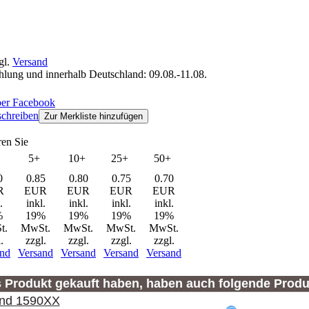
gl.
Versand
ahlung und innerhalb Deutschland: 09.08.-11.08.
chreiben
Zur Merkliste hinzufügen
ren Sie
5+
10+
25+
50+
0
0.85
0.80
0.75
0.70
R
EUR
EUR
EUR
EUR
.
inkl.
inkl.
inkl.
inkl.
%
19%
19%
19%
19%
t.
MwSt.
MwSt.
MwSt.
MwSt.
.
zzgl.
zzgl.
zzgl.
zzgl.
and
Versand
Versand
Versand
Versand
s Produkt gekauft haben, haben auch folgende Produ