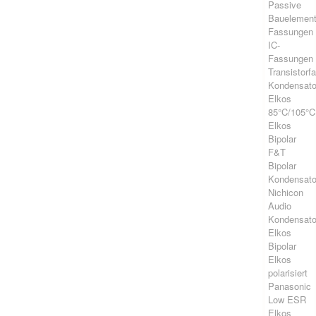
Passive
Bauelemen
Fassungen
IC-
Fassungen
Transistorf
Kondensato
Elkos
85°C/105°C
Elkos
Bipolar
F&T
Bipolar
Kondensato
Nichicon
Audio
Kondensato
Elkos
Bipolar
Elkos
polarisiert
Panasonic
Low ESR
Elkos