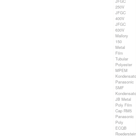
JFGC
250V
JFGC
400V
JFGC
630V
Mallory
150
Metal
Film
Tubular
Polyester
MPEM
Kondensato
Panasonic
SMF
Kondensato
JB Metal
Poly Film
Cap RM5
Panasonic
Poly
ECQB
Roederstei