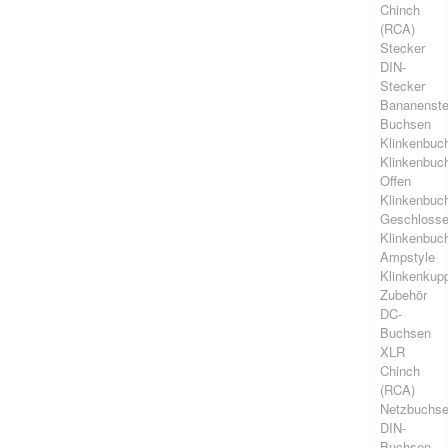
Chinch
(RCA)
Stecker
DIN-
Stecker
Bananenste
Buchsen
Klinkenbuc
Klinkenbuc
Offen
Klinkenbuc
Geschloss
Klinkenbuc
Ampstyle
Klinkenkup
Zubehör
DC-
Buchsen
XLR
Chinch
(RCA)
Netzbuchs
DIN-
Buchsen