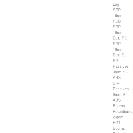
Lug
SRP
16mm
PCB
SRP
16mm
Dual PC
SRP
16mm
Dual SL
SR-
Passives
9mm H -
ABS
SR-
Passives
9mm V -
ABS
Bourns
Potentiome
24mm
HRT
Bourns