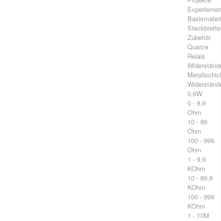
Experiement
Basismateri
Steckbrette
Zubehör
Quarze
Relais
Widerständ
Metallschic
Widerständ
0,6W
0 - 9,9
Ohm
10 - 99
Ohm
100 - 999
Ohm
1 - 9,9
KOhm
10 - 99,9
KOhm
100 - 999
KOhm
1 - 10M