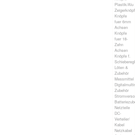
Plastik/Alu
Zeigerknöp
Knöpfe
fuer 6mm
Achsen
Knöpfe
fuer 18-
Zahn
Achsen
Knöpfe f.
Schieberegl
Löten &
Zubehör
Messmittel
Digitalmult
Zubehör
Stromverso
Batteriezub
Netzteile
DC-
Verteiler/
Kabel
Netzkabel