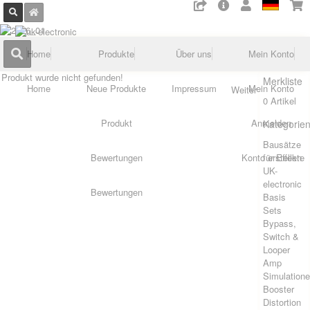
Home
Produkte
Über uns
Mein Konto
Produkt wurde nicht gefunden!
Merkliste
Home
Neue Produkte
Impressum
Mein Konto
Weiter
0 Artikel
Produkt
Anmelden
Kategorie
Bausätze
Bewertungen
Konto erstellen
für Effekte
UK-
electronic
Bewertungen
Basis
Sets
Bypass,
Switch &
Looper
Amp
Simulation
Booster
Distortion