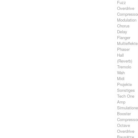
Fuzz
Overdrive
Compresso
Modulation
Chorus
Delay
Flanger
Multieffekte
Phaser
Hall
(Reverb)
Tremolo
Wah
Midi
Projekte
Sonstiges
Tech One
Amp
Simulation
Booster
Compresso
Octave
Overdrive
Bausätze