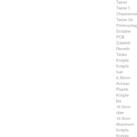
Taster
Taster f.
Chassismo
Taster für
Printmonta
Schalter
PCB
Zubehör
Reverb/
Tanks
Knöpfe
Knöpfe
fuer
6,35mm
Achsen
Plastik
Knöpfe
bis
16.5mm
über
16.5mm
Aluminum
Knöpfe
Knöpfe