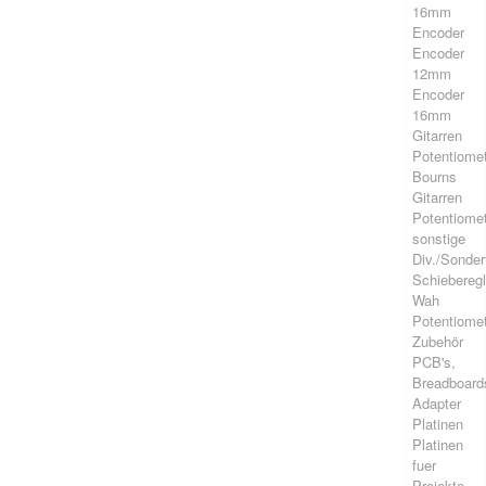
16mm
Encoder
Encoder
12mm
Encoder
16mm
Gitarren
Potentiome
Bourns
Gitarren
Potentiome
sonstige
Div./Sonde
Schieberegl
Wah
Potentiome
Zubehör
PCB's,
Breadboard
Adapter
Platinen
Platinen
fuer
Projekte