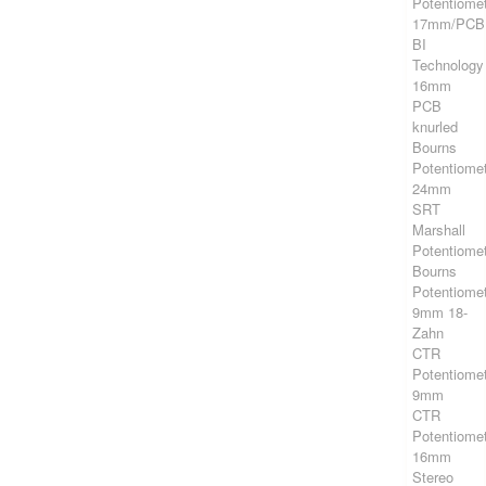
Potentiome
17mm/PCB
BI
Technology
16mm
PCB
knurled
Bourns
Potentiome
24mm
SRT
Marshall
Potentiome
Bourns
Potentiome
9mm 18-
Zahn
CTR
Potentiome
9mm
CTR
Potentiome
16mm
Stereo