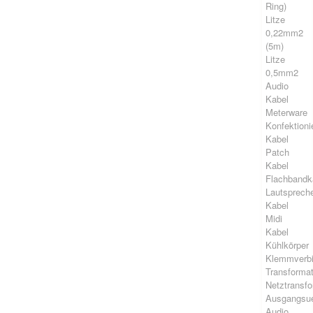
Ring)
Litze
0,22mm2
(5m)
Litze
0,5mm2
Audio
Kabel
Meterware
Konfektioni
Kabel
Patch
Kabel
Flachbandk
Lautsprech
Kabel
Midi
Kabel
Kühlkörper
Klemmverb
Transforma
Netztransf
Ausgangsue
Audio