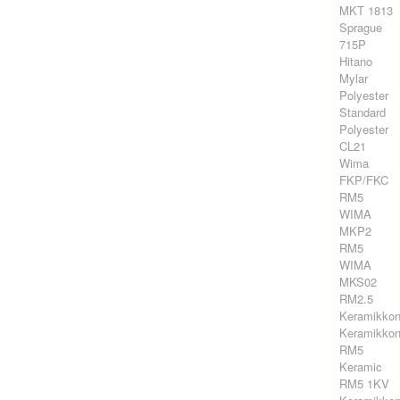
MKT 1813
Sprague
715P
Hitano
Mylar
Polyester
Standard
Polyester
CL21
Wima
FKP/FKC
RM5
WIMA
MKP2
RM5
WIMA
MKS02
RM2.5
Keramikkon
Keramikkon
RM5
Keramic
RM5 1KV