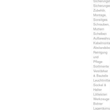
Sicherungsh
Sicherunge
Zubehör,
Montage,
Sonstiges
Schrauben,
Muttern
Scheiben
Aufbewahr
Kabelmont
Abstandsbo
Reinigung
und
Pflege
Sortimente
Verstärker
& Bauteile
Leuchtmitte
Sockel &
Halter
Lötleisten
Werkzeuge
Bohrer
Lagerräum