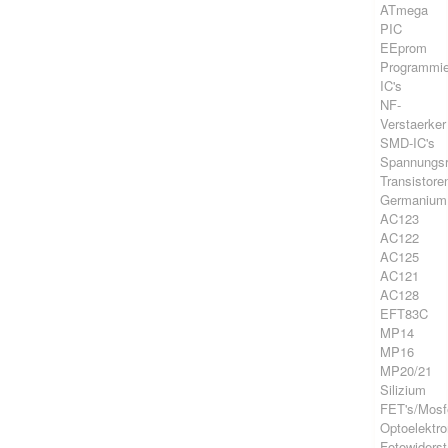
ATmega
PIC
EEprom
Programmie
IC's
NF-
Verstaerker
SMD-IC's
Spannungsr
Transistore
Germanium
AC123
AC122
AC125
AC121
AC128
EFT83C
MP14
MP16
MP20/21
Silizium
FET's/Mosf
Optoelektro
Fotowiders