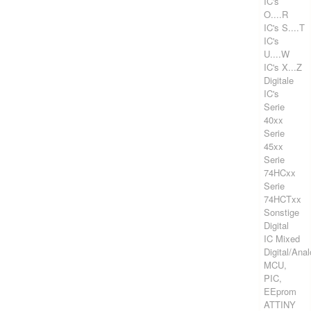
IC's
O....R
IC's S....T
IC's
U....W
IC's X...Z
Digitale
IC's
Serie
40xx
Serie
45xx
Serie
74HCxx
Serie
74HCTxx
Sonstige
Digital
IC Mixed
Digital/Ana
MCU,
PIC,
EEprom
ATTINY