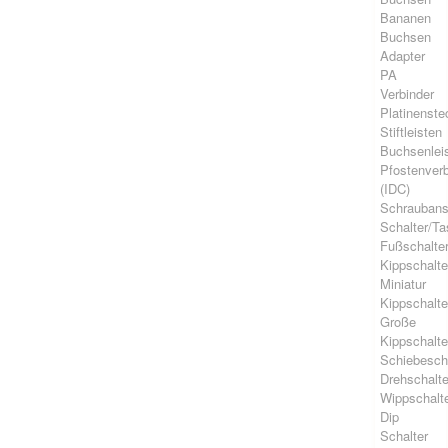
Bananen
Buchsen
Adapter
PA
Verbinder
Platinenste
Stiftleisten
Buchsenlei
Pfostenverb
(IDC)
Schrauban
Schalter/Ta
Fußschalte
Kippschalte
Miniatur
Kippschalte
Große
Kippschalte
Schiebesch
Drehschalte
Wippschalt
Dip
Schalter