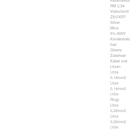
Keramikkon
RM 2,54
Vielschicht
Z5U/XR7
Silver
Mica
5%-500V
Kondensato
fuer
Gitarre
Zubehoer
Kabel und
Litzen
Litze
0,14mm2
Litze
0,14mm2
(10m
Ring)
Litze
0,22mm2
Litze
0,22mm2
(10m