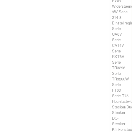
PWR
Widerstaen
9W Serie
214-8
Einstellregl
Serie
CA6V
Serie
CA14V
Serie
RKT6V
Serie
TR3296
Serie
TR3266W
Serie
FT63
Serie T75
Hochlastwi
Stecker/Bu
Stecker
DC-
Stecker
Klinkenstec