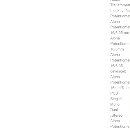
Transforma
Induktivität
Potentiome
Alpha
Potentiome
16/6,35mm
Alpha
Potentiome
16/6mm
Alpha
Potentiome
16/6,35
gewinkelt
Alpha
Potentiome
16mm/Knur
PCB
Single/
Mono
Dual
/Stereo
Alpha
Potentiome