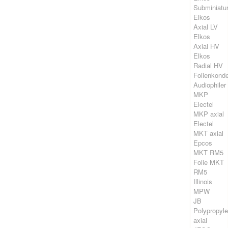
Subminiatu
Elkos
Axial LV
Elkos
Axial HV
Elkos
Radial HV
Folienkond
Audiophiler
MKP
Electel
MKP axial
Electel
MKT axial
Epcos
MKT RM5
Folie MKT
RM5
Illinois
MPW
JB
Polypropyl
axial