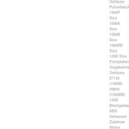
Gehäuse
Pulverbesch
1590P
Size
1590A
Size
1590B
Size
1590BB
Size
125B Size
Frontplatte
Vorgebohrt
Gehäuse
27134
(1590B)
29830
(1590BB)
125B
Blechgeha
ABS
Gehaeuse
Zubehoer
Aktive