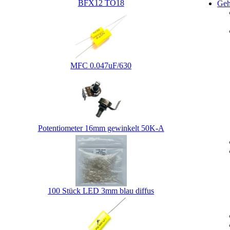
BFX12 TO18
Geh
MFC 0.047uF/630
Potentiometer 16mm gewinkelt 50K-A
100 Stück LED 3mm blau diffus