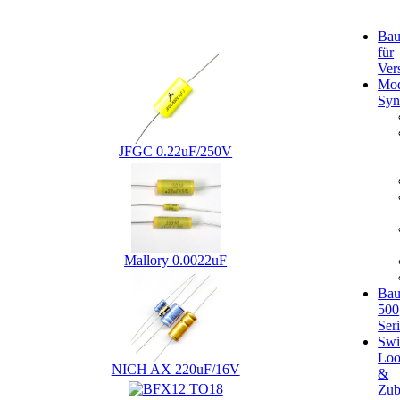
Kunden, die dieses Produkt gekauft haben, haben auch
Bau
folgende Produkte gekauft:
für
Ver
Mod
Syn
JFGC 0.22uF/250V
Mallory 0.0022uF
Bau
500
Ser
Swi
Loo
NICH AX 220uF/16V
&
Zub