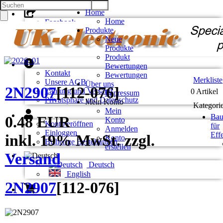
Home
Home
Facebook
Produkte
Twitter
Neue
Google +
Produkte
Pinterest
Produkt
Bewertungen
Kontakt
Bewertungen
Merkliste
Unsere AGB
Über uns
2N2907
[
112-076
]
Zahlung und Versand
0 Artikel
Impressum
Privatsphäre und Datenschutz
Mein Konto
Kategori
Mein
Bau
0.48 EUR
Konto
Konto eröffnen
für
Anmelden
Einloggen
Eff
inkl. 19% MwSt. zzgl.
Konto
Bisherige Bestellungen
erstellen
Versand
Deutsch
English
2N2907
[
112-076
]