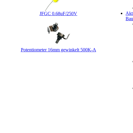
Akt
JFGC 0.68uF/250V
Bau
Potentiometer 16mm gewinkelt 500K-A