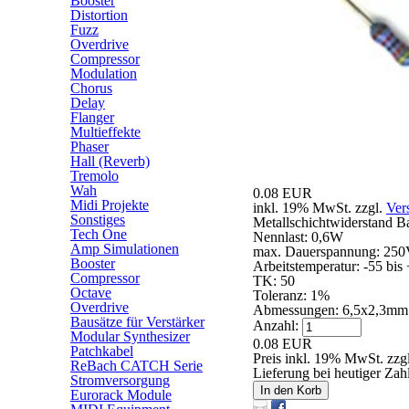
Booster
Distortion
Fuzz
Overdrive
Compressor
Modulation
Chorus
Delay
Flanger
Multieffekte
Phaser
Hall (Reverb)
Tremolo
Wah
0.08 EUR
Midi Projekte
inkl. 19% MwSt. zzgl.
Ver
Sonstiges
Metallschichtwiderstand 
Tech One
Nennlast: 0,6W
Amp Simulationen
max. Dauerspannung: 25
Booster
Arbeitstemperatur: -55 bis
Compressor
TK: 50
Octave
Toleranz: 1%
Overdrive
Abmessungen: 6,5x2,3mm
Bausätze für Verstärker
Anzahl:
Modular Synthesizer
0.08 EUR
Patchkabel
Preis inkl. 19% MwSt. zzg
ReBach CATCH Serie
Lieferung bei heutiger Zah
Stromversorgung
In den Korb
Eurorack Module