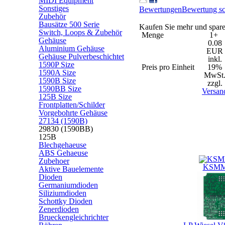
MIDI Equipment
Sonstiges
Bewertungen
Bewertung sc
Zubehör
Bausätze 500 Serie
Kaufen Sie mehr und spare
Switch, Loops & Zubehör
Menge
1+
Gehäuse
0.08
Aluminium Gehäuse
EUR
Gehäuse Pulverbeschichtet
inkl.
1590P Size
Preis pro Einheit
19%
1590A Size
MwSt
1590B Size
zzgl.
1590BB Size
Versan
125B Size
Frontplatten/Schilder
Kunden, die dieses Produk
Vorgebohrte Gehäuse
27134 (1590B)
29830 (1590BB)
125B
Blechgehaeuse
ABS Gehaeuse
Zubehoer
KSMM
Aktive Bauelemente
Dioden
Germaniumdioden
Siliziumdioden
Schottky Dioden
Zenerdioden
Brueckengleichrichter