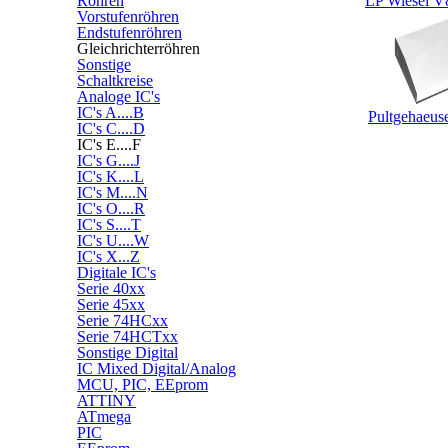
Röhren
LP Wiesel 
Vorstufenröhren
Endstufenröhren
Gleichrichterröhren
Sonstige
Schaltkreise
Analoge IC's
IC's A....B
Pultgehaeus
IC's C....D
IC's E....F
IC's G....J
IC's K....L
IC's M....N
IC's O....R
IC's S....T
IC's U....W
IC's X...Z
Digitale IC's
Serie 40xx
Serie 45xx
Serie 74HCxx
Serie 74HCTxx
Sonstige Digital
IC Mixed Digital/Analog
MCU, PIC, EEprom
ATTINY
ATmega
PIC