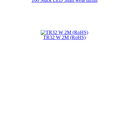
100 Stück LED 3mm weiß diffus
TR32 W 2M (RoHS)