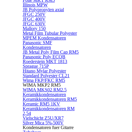
Folie MKT RM5
Illinois MPW
JB Polypropylen axial
JFGC 250V
JFGC 400V
JFGC 630V
Mallory 150
Metal Film Tubular Polyester
MPEM Kondensatoren
Panasonic SMF
Kondensatoren
JB Metal Poly Film Cap RM5
Panasonic Poly ECQB
Roederstein MKT 1813
Sprague 715P
Hitano Mylar Polyester
Standard Polyester CL21
Wima FKP/FKC RM5
WIMA MKP2 RM5
WIMA MKS02 RM2.5
Keramikkondensatoren
Keramikkondensatoren RM5
Keramic RM5 1KV
Keramikkondensatoren RM
2,54
Vielschicht Z5U/XR7
Silver Mica 5%-500V
Kondensatoren fuer Gitarre