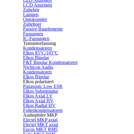
LED Anzeigen
LCD Anzeigen
Zubehör
Lampen
Optokoppler
Zubehoer
Passive Bauelemente
Fassungen
IC-Fassungen
Transistorfassung
Kondensatoren
Elkos 85°C/105°C
Elkos Bipolar
F&T Bipolar Kondensatoren
Nichicon Audio
Kondensatoren
Elkos Bipolar
Elkos polarisiert
Panasonic Low ESR
Elkos Subminiatur
Elkos Axial LV
Elkos Axial HV
Elkos Radial HV
Folienkondensatoren
Audiophiler MKP
Electel MKP axial
Electel MKT axial
Epcos MKT RM5