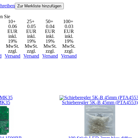
hreiben
Zur Merkliste hinzufügen
n Sie
10+
25+
50+
100+
0.06
0.05
0.04
0.03
EUR
EUR
EUR
EUR
inkl.
inkl.
inkl.
inkl.
19%
19%
19%
19%
.
MwSt.
MwSt.
MwSt.
MwSt.
zzgl.
zzgl.
zzgl.
zzgl.
d
Versand
Versand
Versand
Versand
t gekauft haben, haben auch folgende Produkte gekauft:
K35
Schieberegler 5K-B 45mm (PTA4553)