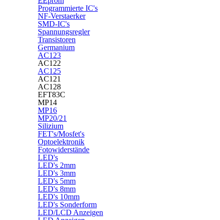
EEprom
Programmierte IC's
NF-Verstaerker
SMD-IC's
Spannungsregler
Transistoren
Germanium
AC123
AC122
AC125
AC121
AC128
EFT83C
MP14
MP16
MP20/21
Silizium
FET's/Mosfet's
Optoelektronik
Fotowiderstände
LED's
LED's 2mm
LED's 3mm
LED's 5mm
LED's 8mm
LED's 10mm
LED's Sonderform
LED/LCD Anzeigen