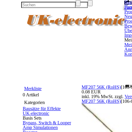
Ho
S
Ho
Fac
Pro
Twit
Neu
Goo
Pro
Pint
Bew
U
Übe
Kon
Imp
Uns
Mei
Zah
Mei
Pri
Anm
K
Kont
Kon
Ein
Bis
I
MF207 56K (RoHS)
[
106-
Merkliste
0.08 EUR
0 Artikel
inkl. 19% MwSt. zzgl.
Ver
MF207 56K (RoHS)
[
106-
Kategorien
Bausätze für Effekte
UK-electronic
Basis Sets
Bypass, Switch & Looper
Amp Simulationen