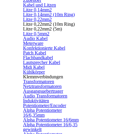
Zubehoer
Kabel und Litzen
Litze 0,14mm2
Litze 0,14mm2 (10m Ring)
Litze 0,22mm2
Litze 0,22mm2 (10m Ring)
Litze 0,22mm2 (5m)
Litze 0,5mm2
Audio Kabel
Meterware
Konfektionierte Kabel
Patch Kabel
Flachbandkabel
Lautsprecher Kabel
Midi Kabel
Kühlkörper
Klemmverbindungen
Transformatoren
Netztransformatoren
Ausgangsuebertrager
Audio Transformatoren
Induktivitäten
Potentiometer/Encoder
Alpha Potentiometer
16/6,35mm
Alpha Potentiometer 16/6mm
Alpha Potentiometer 16/6,35
gewinkelt