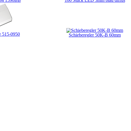
V84 1590BB
100 Stück LED 3mm blau diffus
e 515-0950
Schieberegler 50K-B 60mm