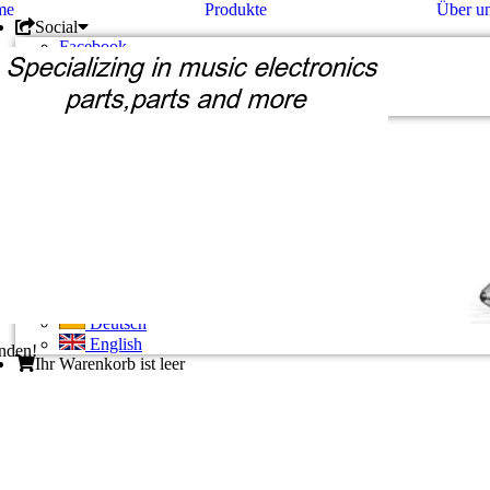
me
Produkte
Über u
Social
Facebook
Twitter
Google +
Pinterest
Unternehmen
Kontakt
Unsere AGB
Zahlung und Versand
Privatsphäre und Datenschutz
Konto
Konto eröffnen
Einloggen
Bisherige Bestellungen
Deutsch
Deutsch
English
unden!
Ihr Warenkorb ist leer