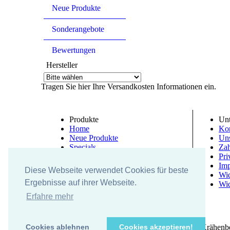
Neue Produkte
Sonderangebote
Bewertungen
Hersteller
Tragen Sie hier Ihre Versandkosten Informationen ein.
Produkte
Un
Home
Kon
Neue Produkte
Un
Specials
Zah
Bewertung
Pri
Im
Diese Webseite verwendet Cookies für beste
Wid
Ergebnisse auf ihrer Webseite.
Wid
Erfahre mehr
UK-electronic Jonas Lauer Ringstrasse 8 66894 Krähenb
Cookies ablehnen
Cookies akzeptieren!