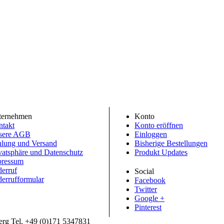
ternehmen
Konto
takt
Konto eröffnen
sere AGB
Einloggen
lung und Versand
Bisherige Bestellungen
vatsphäre und Datenschutz
Produkt Updates
pressum
erruf
Social
errufformular
Facebook
Twitter
Google +
Pinterest
erg Tel. +49 (0)171 5347831