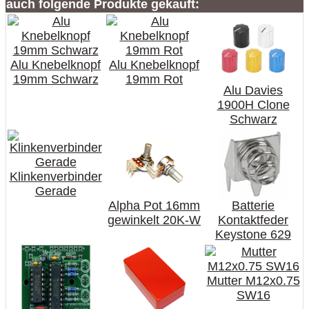
auch folgende Produkte gekauft:
Alu Knebelknopf
Alu Knebelknopf
19mm Schwarz
19mm Rot
Alu Davies
1900H Clone
Schwarz
Klinkenverbinder
Gerade
Alpha Pot 16mm
Batterie
gewinkelt 20K-W
Kontaktfeder
Keystone 629
Mutter M12x0.75
SW16