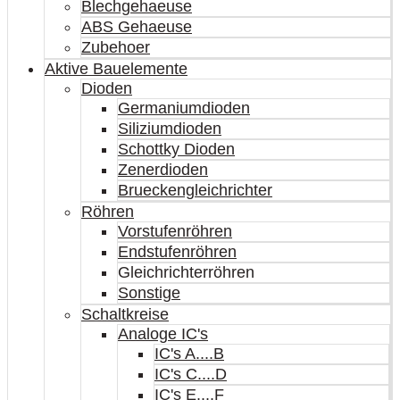
Blechgehaeuse
ABS Gehaeuse
Zubehoer
Aktive Bauelemente
Dioden
Germaniumdioden
Siliziumdioden
Schottky Dioden
Zenerdioden
Brueckengleichrichter
Röhren
Vorstufenröhren
Endstufenröhren
Gleichrichterröhren
Sonstige
Schaltkreise
Analoge IC's
IC's A....B
IC's C....D
IC's E....F