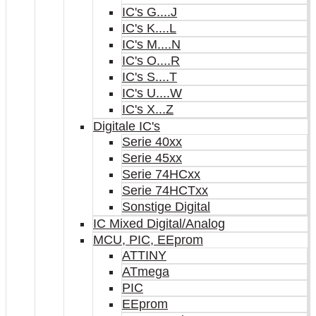
IC's G....J
IC's K....L
IC's M....N
IC's O....R
IC's S....T
IC's U....W
IC's X...Z
Digitale IC's
Serie 40xx
Serie 45xx
Serie 74HCxx
Serie 74HCTxx
Sonstige Digital
IC Mixed Digital/Analog
MCU, PIC, EEprom
ATTINY
ATmega
PIC
EEprom