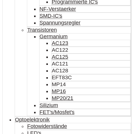
Programmierte IC's
NF-Verstaerker
SMD-IC's
Spannungsregler
Transistoren
Germanium
AC123
AC122
AC125
AC121
AC128
EFT83C
MP14
MP16
MP20/21
Silizium
FET's/Mosfet's
Optoelektronik
Fotowiderstände
LED's