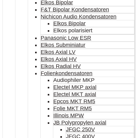
Elkos Bipolar
F&T Bipolar Kondensatoren
Nichicon Audio Kondensatoren
Elkos Bipolar
Elkos polarisiert
Panasonic Low ESR
Elkos Subminiatur
Elkos Axial LV
Elkos Axial HV
Elkos Radial HV
Folienkondensatoren
Audiophiler MKP
Electel MKP axial
Electel MKT axial
Epcos MKT RM5
Folie MKT RM5
Illinois MPW
JB Polypropylen axial
JFGC 250V
JFGC 400V