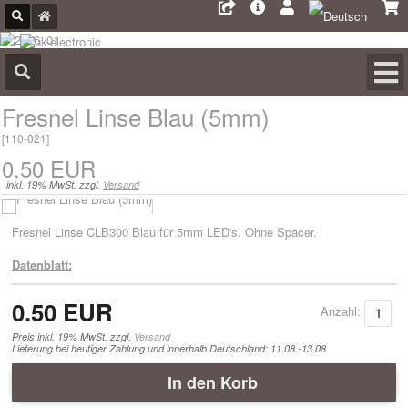
Fresnel Linse Blau (5mm)
[
110-021
]
0.50 EUR
inkl. 19% MwSt. zzgl.
Versand
Fresnel Linse CLB300 Blau für 5mm LED's. Ohne Spacer.
Datenblatt:
0.50 EUR
Anzahl:
Preis inkl. 19% MwSt. zzgl.
Versand
Lieferung bei heutiger Zahlung und innerhalb Deutschland: 11.08.-13.08.
In den Korb