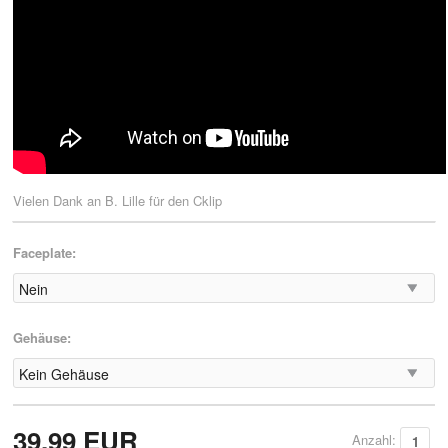
Vielen Dank an B. Lille für den Cklip
Faceplate:
Gehäuse:
39.99 EUR
Anzahl: