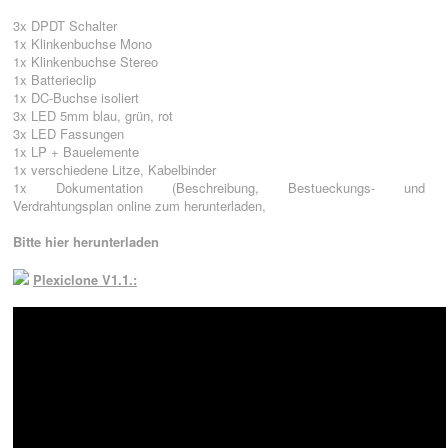
3x DPDT Schalter
1x Klinkenbuchse Mono
1x Klinkenbuchse Stereo
1x Batterieclip
1x DC-Buchse isoliert
3x LED 5mm blau, grün, rot
3x LED Fassungen
1x LP + Bauelemente
1x verschiedene Litze, Kabelbinder
1x Dokumentation (Beschreibung, Bestueckungs- und
Verdrahtungsplan online zum herunterladen,
Bitte hier herunterladen
Plexiclone V1.1.: