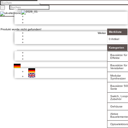
Home
Produkte
Über uns
Mein Konto
Facebook
Twitter
Google +
Pinterest
Produkt wurde nicht gefunden!
Merkliste
Kontakt
Weiter
Unsere AGB
0 Artikel
Zahlung und Versand
Privatsphäre und Datenschutz
Kategorien
Konto eröffnen
Bausätze für
Einloggen
Effekte
Bisherige Bestellungen
Bausätze für
Verstärker
Deutsch
Modular
English
Synthesizer
Bausätze 50
Serie
Switch, Loop
Zubehör
Gehäuse
Aktive
Bauelement
Optoelektron