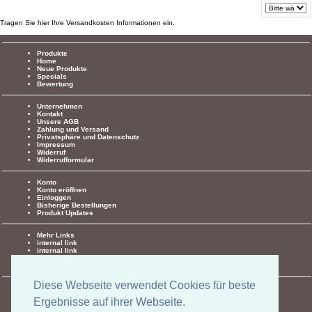
Tragen Sie hier Ihre Versandkosten Informationen ein.
Produkte
Home
Neue Produkte
Specials
Bewertung
Unternehmen
Kontakt
Unsere AGB
Zahlung und Versand
Privatsphäre und Datenschutz
Impressum
Widerruf
Widerrufformular
Konto
Konto eröffnen
Einloggen
Bisherige Bestellungen
Produkt Updates
Mehr Links
internal link
internal link
external link
external link
Diese Webseite verwendet Cookies für beste
Social
Facebook
Ergebnisse auf ihrer Webseite.
Twitter
Google +