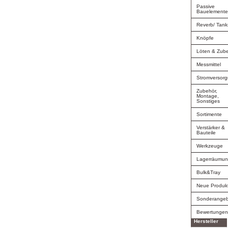
Passive
Bauelement
Reverb/ Tank
Knöpfe
Löten & Zub
Messmittel
Stromversor
Zubehör,
Montage,
Sonstiges
Sortimente
Verstärker &
Bauteile
Werkzeuge
Lagerräumu
Bulk&Tray
Neue Produk
Sonderange
Bewertunge
Hersteller