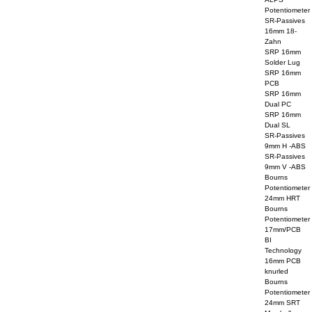
Potentiometer
SR-Passives
16mm 18-
Zahn
SRP 16mm
Solder Lug
SRP 16mm
PCB
SRP 16mm
Dual PC
SRP 16mm
Dual SL
SR-Passives
9mm H -ABS
SR-Passives
9mm V -ABS
Bourns
Potentiometer
24mm HRT
Bourns
Potentiometer
17mm/PCB
BI
Technology
16mm PCB
knurled
Bourns
Potentiometer
24mm SRT