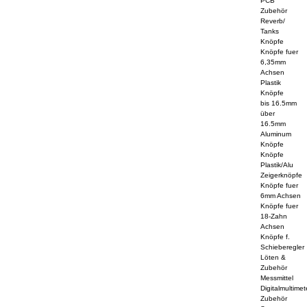
PCB
Zubehör
Reverb/
Tanks
Knöpfe
Knöpfe fuer
6,35mm
Achsen
Plastik
Knöpfe
bis 16.5mm
über
16.5mm
Aluminum
Knöpfe
Knöpfe
Plastik/Alu
Zeigerknöpfe
Knöpfe fuer
6mm Achsen
Knöpfe fuer
18-Zahn
Achsen
Knöpfe f.
Schieberegler
Löten &
Zubehör
Messmittel
Digitalmultimet
Zubehör