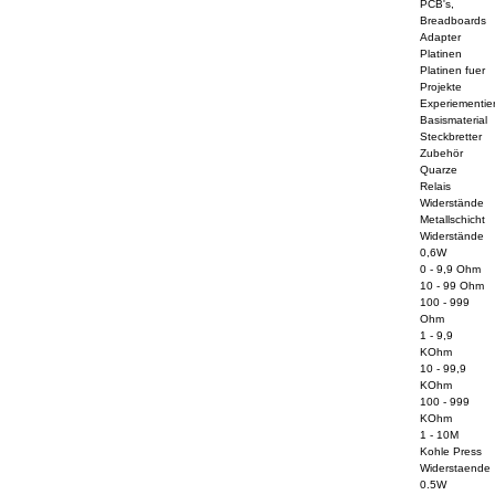
PCB's,
Breadboards
Adapter
Platinen
Platinen fuer
Projekte
Experiementier
Basismaterial
Steckbretter
Zubehör
Quarze
Relais
Widerstände
Metallschicht
Widerstände
0,6W
0 - 9,9 Ohm
10 - 99 Ohm
100 - 999
Ohm
1 - 9,9
KOhm
10 - 99,9
KOhm
100 - 999
KOhm
1 - 10M
Kohle Press
Widerstaende
0.5W