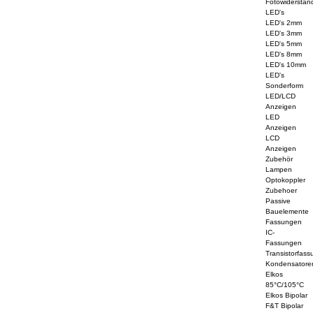
Fotowiderstän
LED's
LED's 2mm
LED's 3mm
LED's 5mm
LED's 8mm
LED's 10mm
LED's
Sonderform
LED/LCD
Anzeigen
LED
Anzeigen
LCD
Anzeigen
Zubehör
Lampen
Optokoppler
Zubehoer
Passive
Bauelemente
Fassungen
IC-
Fassungen
Transistorfass
Kondensatore
Elkos
85°C/105°C
Elkos Bipolar
F&T Bipolar