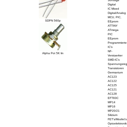
Sonstige
Digital
IC Mixed
Digital/Analog
MCU, PIC,
SDPN 560p
EEprom
ATTINY
ATmega
PIC
EEprom
Programmierte
IC's
NF-
Alpha Pot 5K lin
Verstaerker
SMD-IC's
Spannungsreg
Transistoren
Germanium
AC123
AC122
AC125
AC121
AC128
EFT83C
MP14
MP16
MP20/21
Silizium
FET's/Mosfet's
Optoelektronik