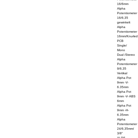
16/6mm
Alpha
Potentiometer
16/6,35
gewinkelt
Alpha
Potentiometer
16mm/Knurled
PCB
Single/
Mono
Dual /Stereo
Alpha
Potentiometer
9/6,35
Vertikal
Alpha Pot
9mm -V-
6.35mm
Alpha Pot
9mm -V- ABS
6mm
Alpha Pot
9mm -H-
6.35mm
Alpha
Potentiometer
24/6,35mm/
3/8"
ALPS