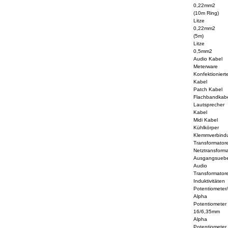
0,22mm2
(10m Ring)
Litze
0,22mm2
(5m)
Litze
0,5mm2
Audio Kabel
Meterware
Konfektioniert
Kabel
Patch Kabel
Flachbandkab
Lautsprecher
Kabel
Midi Kabel
Kühlkörper
Klemmverbind
Transformator
Netztransform
Ausgangsuebe
Audio
Transformator
Induktivitäten
Potentiometer
Alpha
Potentiometer
16/6,35mm
Alpha
Potentiometer