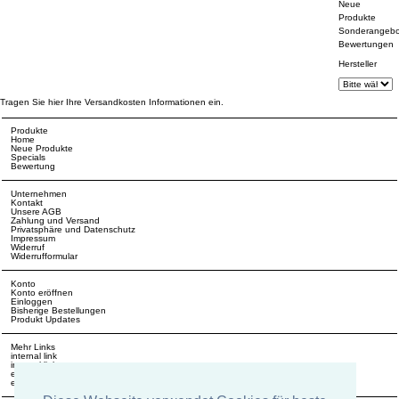
Neue
Produkte
Sonderangebo
Bewertungen
Hersteller
Tragen Sie hier Ihre Versandkosten Informationen ein.
Produkte
Home
Neue Produkte
Specials
Bewertung
Unternehmen
Kontakt
Unsere AGB
Zahlung und Versand
Privatsphäre und Datenschutz
Impressum
Widerruf
Widerrufformular
Konto
Konto eröffnen
Einloggen
Bisherige Bestellungen
Produkt Updates
Mehr Links
internal link
internal link
external link
external link