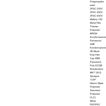
Polypropylen
axial
JFGC 250V
JFGC 400V
JFGC 630V
Mallory 150
Metal Film
Tubular
Polyester
MPEM
Kondensatore
Panasonic
SMF
Kondensatore
JB Metal
Poly Film
Cap RM5
Panasonic
Poly ECQB
Roederstein
MKT 1813
Sprague
715P
Hitano Mylar
Polyester
Standard
Polyester
CL21
Wima
FKP/FKC