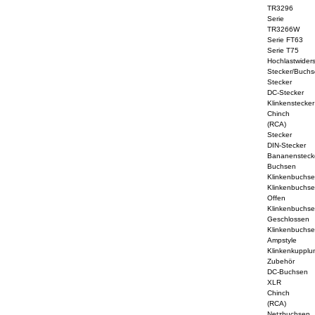
TR3296
Serie
TR3266W
Serie FT63
Serie T75
Hochlastwider
Stecker/Buchs
Stecker
DC-Stecker
Klinkenstecker
Chinch
(RCA)
Stecker
DIN-Stecker
Bananensteck
Buchsen
Klinkenbuchs
Klinkenbuchs
Offen
Klinkenbuchs
Geschlossen
Klinkenbuchs
Ampstyle
Klinkenkupplu
Zubehör
DC-Buchsen
XLR
Chinch
(RCA)
Netzbuchsen