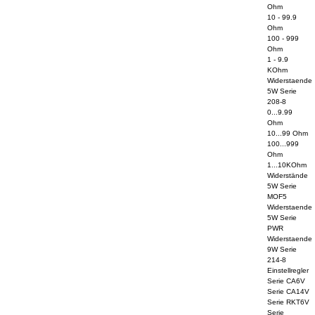
Ohm
10 - 99.9
Ohm
100 - 999
Ohm
1 - 9.9
KOhm
Widerstaende
5W Serie
208-8
0...9.99
Ohm
10...99 Ohm
100...999
Ohm
1...10KOhm
Widerstände
5W Serie
MOF5
Widerstaende
5W Serie
PWR
Widerstaende
9W Serie
214-8
Einstellregler
Serie CA6V
Serie CA14V
Serie RKT6V
Serie