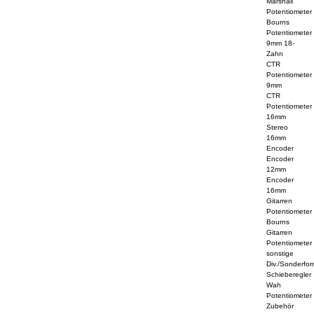
Marshall
Potentiometer
Bourns
Potentiometer
9mm 18-
Zahn
CTR
Potentiometer
9mm
CTR
Potentiometer
16mm
Stereo
16mm
Encoder
Encoder
12mm
Encoder
16mm
Gitarren
Potentiometer
Bourns
Gitarren
Potentiometer
sonstige
Div./Sonderfo
Schieberegler
Wah
Potentiometer
Zubehör