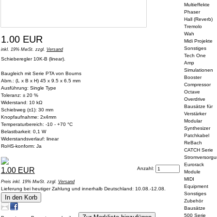
Multieffekte
Phaser
Hall (Reverb)
Tremolo
Wah
1.00 EUR
Midi Projekte
Sonstiges
inkl. 19% MwSt. zzgl.
Versand
Tech One
Schieberegler 10K-B (linear).
Amp
Simulationen
Baugleich mit Serie PTA von Bourns
Booster
Abm.: (L x B x H) 45 x 9.5 x 6.5 mm
Compressor
Ausführung: Single Type
Octave
Toleranz: ± 20 %
Overdrive
Widerstand: 10 kΩ
Bausätze für
Schiebweg (±1): 30 mm
Verstärker
Knopfaufnahme: 2x4mm
Modular
Temperaturbereich: -10 - +70 °C
Synthesizer
Belastbarkeit: 0,1 W
Patchkabel
Widerstandsverlauf: linear
ReBach
RoHS-konform: Ja
CATCH Serie
Stromversorg
Eurorack
Anzahl:
1.00 EUR
Module
MIDI
Preis inkl. 19% MwSt. zzgl.
Versand
Equipment
Lieferung bei heutiger Zahlung und innerhalb Deutschland: 10.08.-12.08.
Sonstiges
In den Korb
Zubehör
Bausätze
500 Serie