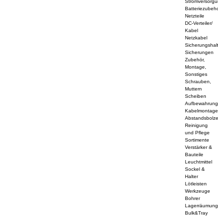
Stromversorg
Batteriezubeh
Netzteile
DC-Verteiler/
Kabel
Netzkabel
Sicherungshal
Sicherungen
Zubehör,
Montage,
Sonstiges
Schrauben,
Muttern
Scheiben
Aufbewahrun
Kabelmontag
Abstandsbolz
Reinigung
und Pflege
Sortimente
Verstärker &
Bauteile
Leuchtmittel
Sockel &
Halter
Lötleisten
Werkzeuge
Bohrer
Lagerräumun
Bulk&Tray