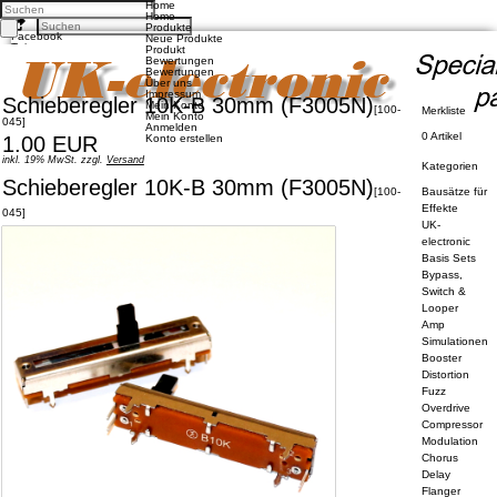
Home
Home
Produkte
Facebook
Neue Produkte
Twitter
Produkt
Google +
Bewertungen
Pinterest
Bewertungen
Über uns
Impressum
Schieberegler 10K-B 30mm (F3005N)
Mein Konto
Kontakt
[
100-
Merkliste
Mein Konto
Unsere AGB
045
]
Anmelden
Zahlung und Versand
0 Artikel
1.00 EUR
Konto erstellen
Privatsphäre und Datenschutz
inkl. 19% MwSt. zzgl.
Versand
Kategorien
Konto eröffnen
Schieberegler 10K-B 30mm (F3005N)
Einloggen
[
100-
Bausätze für
Bisherige Bestellungen
Effekte
045
]
UK-
electronic
Deutsch
Basis Sets
English
Bypass,
Switch &
Looper
Amp
Simulationen
Booster
Distortion
Fuzz
Overdrive
Compressor
Modulation
Chorus
Delay
Flanger