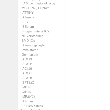
IC Mixed Digital/Analog
MCU, PIC, EEprom
ATTINY
ATmega
PIC
EEprom
Programmierte IC's
NF-Verstaerker
SMD-IC's
Spannungsregler
Transistoren
Germanium
AC123
AC122
AC125
AC121
AC128
EFT83C
MP14
MP16
MP20/21
Silizium
FET's/Mosfet's