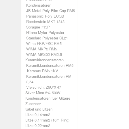
Kondensatoren
JB Metal Poly Film Cap RM5
Panasonic Poly ECQB
Roederstein MKT 1813
Sprague 715P
Hitano Mylar Polyester
Standard Polyester CL21
Wima FKP/FKC RM5
WIMA MKP2 RM5
WIMA MKS02 RM2.5
Keramikkondensatoren
Keramikkondensatoren RM5
Keramic RM5 1KV
Keramikkondensatoren RM
2,54
Vielschicht Z5U/XR7
Silver Mica 5%-500V
Kondensatoren fuer Gitarre
Zubehoer
Kabel und Litzen
Litze 0,14mm2
Litze 0,14mm2 (10m Ring)
Litze 0,22mm2