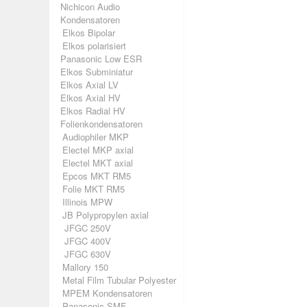
Nichicon Audio
Kondensatoren
Elkos Bipolar
Elkos polarisiert
Panasonic Low ESR
Elkos Subminiatur
Elkos Axial LV
Elkos Axial HV
Elkos Radial HV
Folienkondensatoren
Audiophiler MKP
Electel MKP axial
Electel MKT axial
Epcos MKT RM5
Folie MKT RM5
Illinois MPW
JB Polypropylen axial
JFGC 250V
JFGC 400V
JFGC 630V
Mallory 150
Metal Film Tubular Polyester
MPEM Kondensatoren
Panasonic SMF