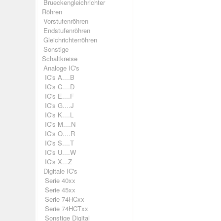
Brueckengleichrichter
Röhren
Vorstufenröhren
Endstufenröhren
Gleichrichterröhren
Sonstige
Schaltkreise
Analoge IC's
IC's A....B
IC's C....D
IC's E....F
IC's G....J
IC's K....L
IC's M....N
IC's O....R
IC's S....T
IC's U....W
IC's X...Z
Digitale IC's
Serie 40xx
Serie 45xx
Serie 74HCxx
Serie 74HCTxx
Sonstige Digital