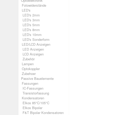
Optoelektronik
Fotowiderstände
LED's
LED's 2mm
LED's 3mm
LED's 5mm
LED's 8mm
LED's 10mm
LED's Sonderform
LED/LCD Anzeigen
LED Anzeigen
LCD Anzeigen
Zubehör
Lampen
Optokoppler
Zubehoer
Passive Bauelemente
Fassungen
IC-Fassungen
Transistorfassung
Kondensatoren
Elkos 85°C/105°C
Elkos Bipolar
F&T Bipolar Kondensatoren