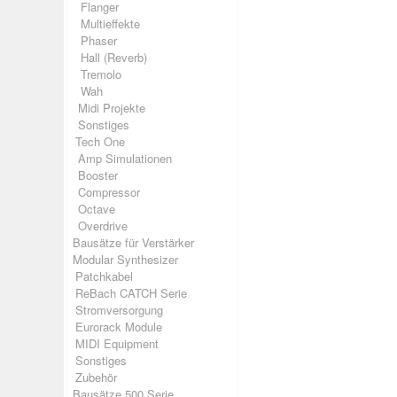
Flanger
Multieffekte
Phaser
Hall (Reverb)
Tremolo
Wah
Midi Projekte
Sonstiges
Tech One
Amp Simulationen
Booster
Compressor
Octave
Overdrive
Bausätze für Verstärker
Modular Synthesizer
Patchkabel
ReBach CATCH Serie
Stromversorgung
Eurorack Module
MIDI Equipment
Sonstiges
Zubehör
Bausätze 500 Serie