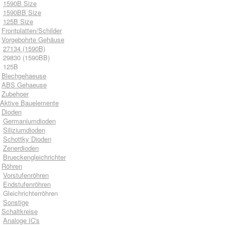
1590B Size
1590BB Size
125B Size
Frontplatten/Schilder
Vorgebohrte Gehäuse
27134 (1590B)
29830 (1590BB)
125B
Blechgehaeuse
ABS Gehaeuse
Zubehoer
Aktive Bauelemente
Dioden
Germaniumdioden
Siliziumdioden
Schottky Dioden
Zenerdioden
Brueckengleichrichter
Röhren
Vorstufenröhren
Endstufenröhren
Gleichrichterröhren
Sonstige
Schaltkreise
Analoge IC's