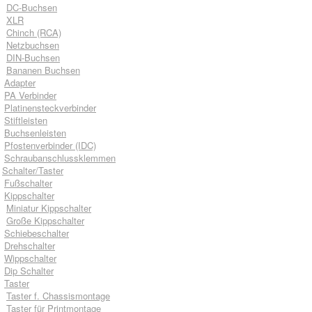
DC-Buchsen
XLR
Chinch (RCA)
Netzbuchsen
DIN-Buchsen
Bananen Buchsen
Adapter
PA Verbinder
Platinensteckverbinder
Stiftleisten
Buchsenleisten
Pfostenverbinder (IDC)
Schraubanschlussklemmen
Schalter/Taster
Fußschalter
Kippschalter
Miniatur Kippschalter
Große Kippschalter
Schiebeschalter
Drehschalter
Wippschalter
Dip Schalter
Taster
Taster f. Chassismontage
Taster für Printmontage