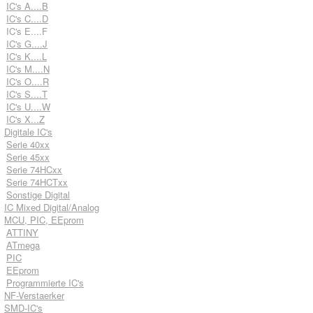
IC's A....B
IC's C....D
IC's E....F
IC's G....J
IC's K....L
IC's M....N
IC's O....R
IC's S....T
IC's U....W
IC's X...Z
Digitale IC's
Serie 40xx
Serie 45xx
Serie 74HCxx
Serie 74HCTxx
Sonstige Digital
IC Mixed Digital/Analog
MCU, PIC, EEprom
ATTINY
ATmega
PIC
EEprom
Programmierte IC's
NF-Verstaerker
SMD-IC's