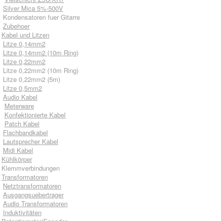
Silver Mica 5%-500V
Kondensatoren fuer Gitarre
Zubehoer
Kabel und Litzen
Litze 0,14mm2
Litze 0,14mm2 (10m Ring)
Litze 0,22mm2
Litze 0,22mm2 (10m Ring)
Litze 0,22mm2 (5m)
Litze 0,5mm2
Audio Kabel
Meterware
Konfektionierte Kabel
Patch Kabel
Flachbandkabel
Lautsprecher Kabel
Midi Kabel
Kühlkörper
Klemmverbindungen
Transformatoren
Netztransformatoren
Ausgangsuebertrager
Audio Transformatoren
Induktivitäten