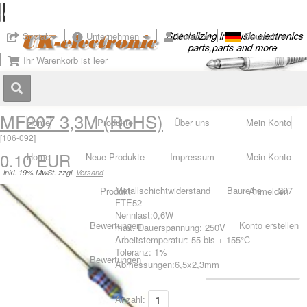
Social
Unternehmen
Konto
Deutsch
Ihr Warenkorb ist leer
MF207 3,3M (RoHS)
Home
Produkte
Über uns
Mein Konto
[
106-092
]
0.10 EUR
Home
Neue Produkte
Impressum
Mein Konto
inkl. 19% MwSt. zzgl.
Versand
Metallschichtwiderstand Baureihe 207
Produkt
Anmelden
FTE52
Nennlast:0,6W
Bewertungen
Konto erstellen
max. Dauerspannung: 250V
Arbeitstemperatur:-55 bis + 155°C
Toleranz: 1%
Bewertungen
Abmessungen:6,5x2,3mm
Anzahl: