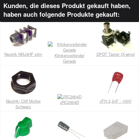
Kunden, die dieses Produkt gekauft haben,
haben auch folgende Produkte gekauft:
Neutrik NRJ4HF slim
DPDT Taster (X-wing)
Klinkenverbinder
Gerade
Neutrik/ Cliff Mutter
JFH 2,2nF - 100V
JRC2904D
Schwarz