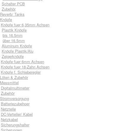
Schalter PCB
Zubehör
Reverb/ Tanks
Knöpfe
Knöpfe fuer 6,35mm Achsen
Plastik Knöpfe
bis 16.5mm
über 16.5mm
Aluminum Knöpfe
Knöpfe Plastik/Alu
Zeigerknöpfe
Knöpfe fuer 6mm Achsen
Knöpfe fuer 18-Zahn Achsen
Knöpfe f. Schieberegler
Löten & Zubehör
Messmittel
Digitalmultimeter
Zubehör
Stromversorgung
Batteriezubehoer
Netzteile
DC-Verteiler/ Kabel
Netzkabel
Sicherungshalter
Sicherungen