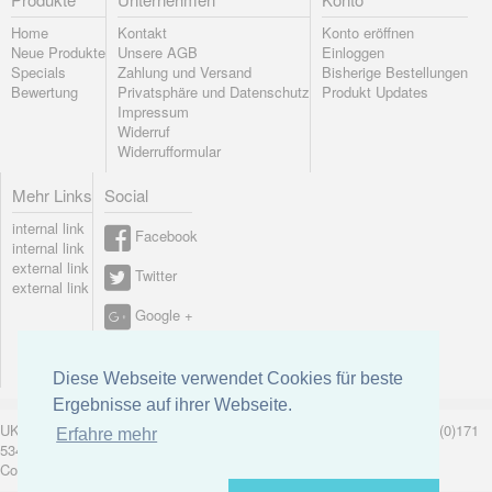
Home
Kontakt
Konto eröffnen
Neue Produkte
Unsere AGB
Einloggen
Specials
Zahlung und Versand
Bisherige Bestellungen
Bewertung
Privatsphäre und Datenschutz
Produkt Updates
Impressum
Widerruf
Widerrufformular
Mehr Links
Social
internal link
Facebook
internal link
external link
Twitter
external link
Google +
Pinterest
Diese Webseite verwendet Cookies für beste
Ergebnisse auf ihrer Webseite.
UK-electronic Jonas Lauer Ringstrasse 8 66894 Krähenberg Tel. +49 (0)171
Erfahre mehr
5347831
Copyright © 2026
uk-electronic