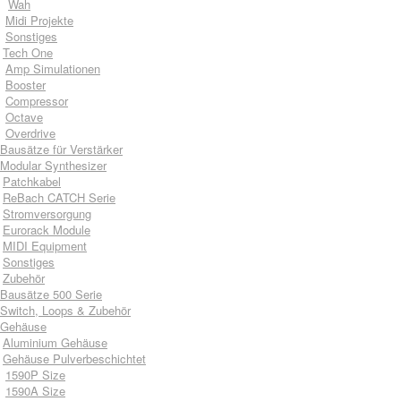
Wah
Midi Projekte
Sonstiges
Tech One
Amp Simulationen
Booster
Compressor
Octave
Overdrive
Bausätze für Verstärker
Modular Synthesizer
Patchkabel
ReBach CATCH Serie
Stromversorgung
Eurorack Module
MIDI Equipment
Sonstiges
Zubehör
Bausätze 500 Serie
Switch, Loops & Zubehör
Gehäuse
Aluminium Gehäuse
Gehäuse Pulverbeschichtet
1590P Size
1590A Size