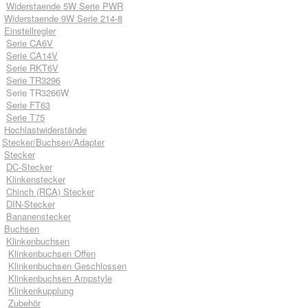
Widerstaende 5W Serie PWR
Widerstaende 9W Serie 214-8
Einstellregler
Serie CA6V
Serie CA14V
Serie RKT6V
Serie TR3296
Serie TR3266W
Serie FT63
Serie T75
Hochlastwiderstände
Stecker/Buchsen/Adapter
Stecker
DC-Stecker
Klinkenstecker
Chinch (RCA) Stecker
DIN-Stecker
Bananenstecker
Buchsen
Klinkenbuchsen
Klinkenbuchsen Offen
Klinkenbuchsen Geschlossen
Klinkenbuchsen Ampstyle
Klinkenkupplung
Zubehör