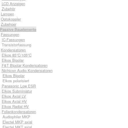
LCD Anzeigen
Zubehör
Lampen
Optokoppler
Zubehoer
Passive Bauelemente
Fassungen
IC-Fassungen
Transistorfassung
Kondensatoren
Elkos 85°C/105°C
Elkos Bipolar
F&T Bipolar Kondensatoren
Nichicon Audio Kondensatoren
Elkos Bipolar
Elkos polarisiert
Panasonic Low ESR
Elkos Subminiatur
Elkos Axial LV
Elkos Axial HV
Elkos Radial HV
Folienkondensatoren
Audiophiler MKP
Electel MKP axial
Electel MKT axial