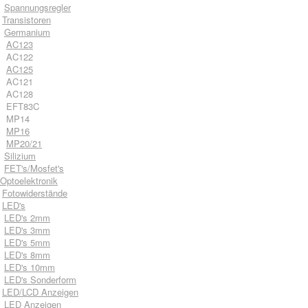
Spannungsregler
Transistoren
Germanium
AC123
AC122
AC125
AC121
AC128
EFT83C
MP14
MP16
MP20/21
Silizium
FET's/Mosfet's
Optoelektronik
Fotowiderstände
LED's
LED's 2mm
LED's 3mm
LED's 5mm
LED's 8mm
LED's 10mm
LED's Sonderform
LED/LCD Anzeigen
LED Anzeigen