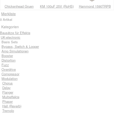
Chickenhead Gruen
KM 100uF 25V (RoHS)
Hammond 1590TRPB
Merkliste
0 Artikel
Kategorien
Bausätze für Effekte
UK-electronic
Basis Sets
Bypass, Switch & Looper
Amp Simulationen
Booster
Distortion
Fuzz
Overdrive
Compressor
Modulation
Chorus
Delay
Flanger
Multieffekte
Phaser
Hall (Reverb)
Tremolo