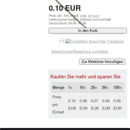
0.10 EUR
Preis inkl. 19% MwSt. zzgl.
Versand
Lieferung bei heutiger Zahlung und innerhalb
Deutschland: 09.08.-11.08.
In den Korb
Bewertungen
Bewertung schreiben
Zur Merkliste hinzufügen
Kaufen Sie mehr und sparen Sie
Menge
1+
10+
25+
50+
100+
Preis
0.10
0.08
0.07
0.06
0.05
pro
EUR
EUR
EUR
EUR
EUR
Einheit