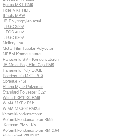
Epcos MKT RM5
Folie MKT RM5
Illinois MPW
JB Polypropylen axial
JFGC 250V
JFGC 400V
JFGC 630V
Mallory 150
Metal Film Tubular Polyester
MPEM Kondensatoren
Panasonic SMF Kondensatoren
JB Metal Poly Film Cap RM5
Panasonic Poly ECQB
Roederstein MKT 1813
Sprague 715P
Hitano Mylar Polyester
Standard Polyester CL21
Wima FKP/FKC RM5
WIMA MKP2 RM5
WIMA MKS02 RM2.5
Keramikkondensatoren
Keramikkondensatoren RM5
Keramic RM5 1KV
Keramikkondensatoren RM 2,54
Vielschicht Z5U/XR7