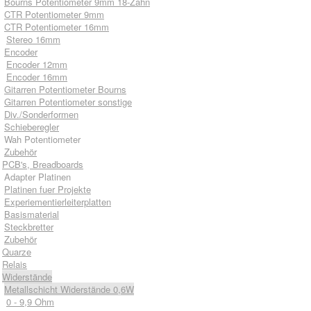
Bourns Potentiometer 9mm 18-Zahn
CTR Potentiometer 9mm
CTR Potentiometer 16mm
Stereo 16mm
Encoder
Encoder 12mm
Encoder 16mm
Gitarren Potentiometer Bourns
Gitarren Potentiometer sonstige
Div./Sonderformen
Schieberegler
Wah Potentiometer
Zubehör
PCB's, Breadboards
Adapter Platinen
Platinen fuer Projekte
Experiementierleiterplatten
Basismaterial
Steckbretter
Zubehör
Quarze
Relais
Widerstände
Metallschicht Widerstände 0,6W
0 - 9,9 Ohm