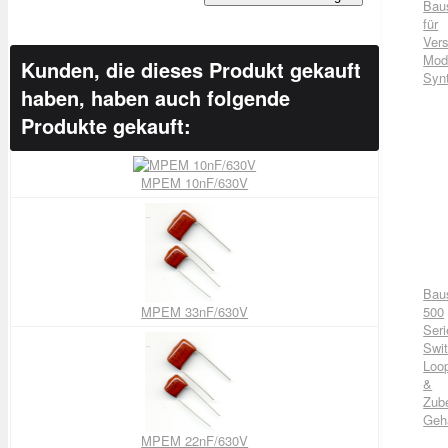
Bau
für
Vers
Mod
Kunden, die dieses Produkt gekauft
Syn
haben, haben auch folgende
Produkte gekauft:
MPEM 10nF/630V
Bau
MPEM 33nF/630V
500
Seri
Swit
Loo
&
Zub
Geh
MPEM 22nF/630V