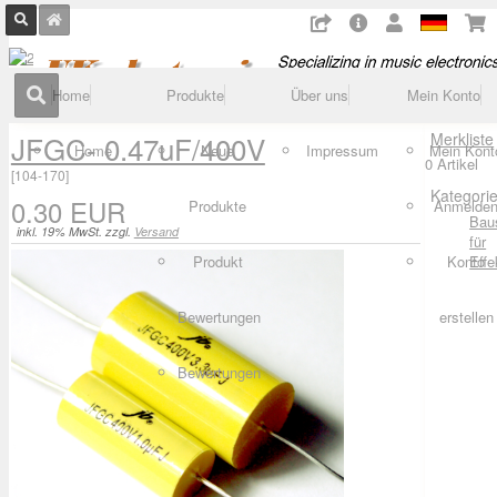
Home
Produkte
Über uns
Mein Konto
JFGC- 0.47uF/400V
Merkliste
Home
Neue
Impressum
Mein Kont
0 Artikel
[
104-170
]
Kategori
0.30 EUR
Produkte
Anmelde
Bau
inkl. 19% MwSt. zzgl.
Versand
für
Produkt
Konto
Effe
Bewertungen
erstellen
Bewertungen