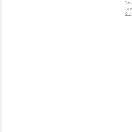
Rev
Tan
Knö