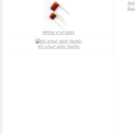
Akti
Bau
MPEM 47nF/630V
KD 470uF 450V (RoHS)