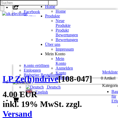
Home
Home
Facebook
Produkte
Twitter
Neue
Google +
Produkte
Pinterest
Produkt
Bewertungen
Kontakt
Bewertungen
Unsere AGB
Über uns
Zahlung und Versand
Impressum
Privatsphäre und Datenschutz
Mein Konto
Mein
Konto
Konto eröffnen
Anmelden
Einloggen
Merkliste
Konto
Bisherige Bestellungen
LP Ze(h)ndrive
[
108-047
]
erstellen
0 Artikel
Kategori
Deutsch
Bau
4.00 EUR
English
für
Eff
inkl. 19% MwSt. zzgl.
Versand