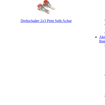
Drehschalter 2x3 Print Split Achse
Akt
Bau