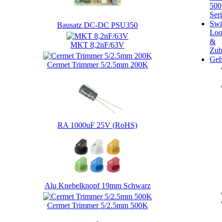
500
Ser
Swi
Bausatz DC-DC PSU350
Loo
&
MKT 8,2nF/63V
Zub
Geh
Cermet Trimmer 5/2.5mm 200K
RA 1000uF 25V (RoHS)
Alu Knebelknopf 19mm Schwarz
Cermet Trimmer 5/2.5mm 500K