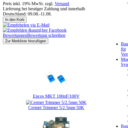
Preis inkl. 19% MwSt. zzgl.
Versand
Lieferung bei heutiger Zahlung und innerhalb
Deutschland: 09.08.-11.08.
In den Korb
Bewertungen
Bewertung schreiben
Zur Merkliste hinzufügen
Bau
für
Ver
Kunden, die dieses Produkt gekauft haben, haben auch
Mod
folgende Produkte gekauft:
Syn
Epcos MKT 100nF/100V
Cermet Trimmer 5/2.5mm 50K
Bau