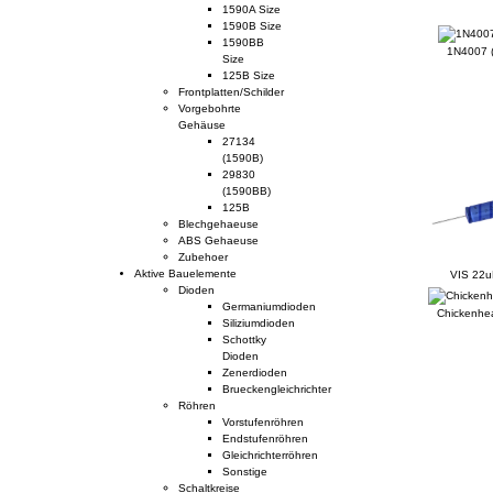
1590A Size
Kunden, die dieses Produkt gekau
1590B Size
1590BB
1N4007 
Size
125B Size
Frontplatten/Schilder
Vorgebohrte
Gehäuse
27134
(1590B)
29830
(1590BB)
125B
Blechgehaeuse
ABS Gehaeuse
Zubehoer
Aktive Bauelemente
VIS 22u
Dioden
Germaniumdioden
Chickenhe
Siliziumdioden
Schottky
Dioden
Zenerdioden
Brueckengleichrichter
Röhren
Vorstufenröhren
Endstufenröhren
Gleichrichterröhren
Sonstige
Schaltkreise