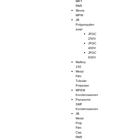
MKT
RM5
Illinois
MPW
JB
Polypropylen
axial
JFGC
250V
JFGC
400V
JFGC
630V
Mallory
150
Metal
Film
Tubular
Polyester
MPEM
Kondensatoren
Panasonic
SMF
Kondensatoren
JB
Metal
Poly
Film
Cap
RM5