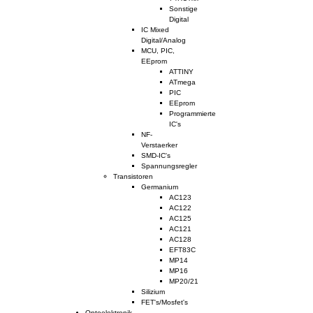
Sonstige
Digital
IC Mixed
Digital/Analog
MCU, PIC,
EEprom
ATTINY
ATmega
PIC
EEprom
Programmierte
IC's
NF-
Verstaerker
SMD-IC's
Spannungsregler
Transistoren
Germanium
AC123
AC122
AC125
AC121
AC128
EFT83C
MP14
MP16
MP20/21
Silizium
FET's/Mosfet's
Optoelektronik