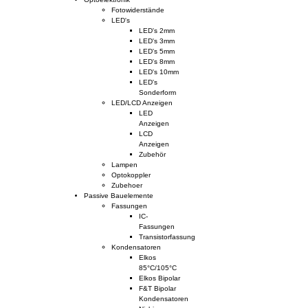
Fotowiderstände
LED's
LED's 2mm
LED's 3mm
LED's 5mm
LED's 8mm
LED's 10mm
LED's
Sonderform
LED/LCD Anzeigen
LED
Anzeigen
LCD
Anzeigen
Zubehör
Lampen
Optokoppler
Zubehoer
Passive Bauelemente
Fassungen
IC-
Fassungen
Transistorfassung
Kondensatoren
Elkos
85°C/105°C
Elkos Bipolar
F&T Bipolar
Kondensatoren