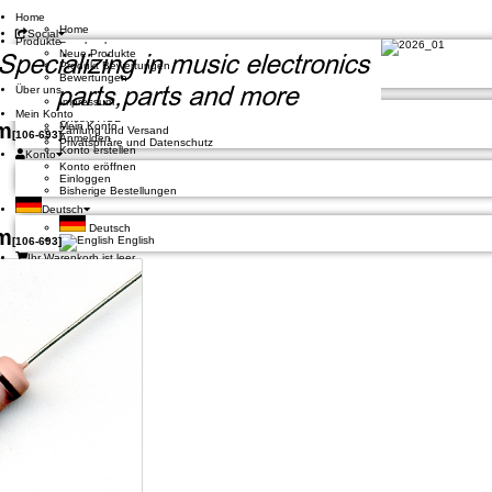
Home
Home
Social
Produkte
Facebook
Neue Produkte
Twitter
Produkt Bewertungen
Google +
Bewertungen
Pinterest
Über uns
Unternehmen
Impressum
Kontakt
Mein Konto
Unsere AGB
m
Mein Konto
Zahlung und Versand
[
106-693
]
Anmelden
Privatsphäre und Datenschutz
Konto erstellen
Konto
Konto eröffnen
Einloggen
Bisherige Bestellungen
Deutsch
Deutsch
m
English
[
106-693
]
Ihr Warenkorb ist leer