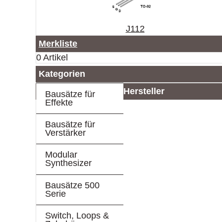
J112
Merkliste
0 Artikel
Kategorien
Hersteller
Bausätze für
Effekte
Bausätze für
Verstärker
Modular
Synthesizer
Bausätze 500
Serie
Switch, Loops &