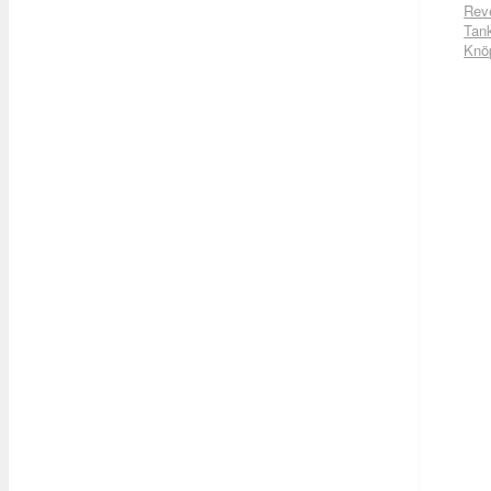
Rev
Tan
Knö