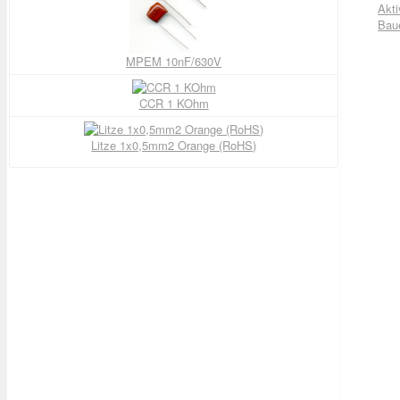
Akti
Bau
MPEM 10nF/630V
CCR 1 KOhm
Litze 1x0,5mm2 Orange (RoHS)