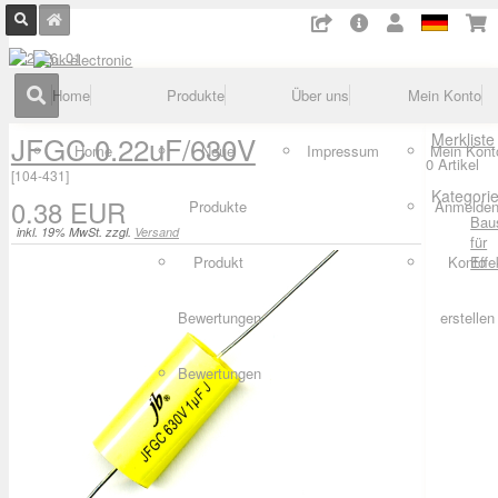
Home
Produkte
Über uns
Mein Konto
JFGC 0.22uF/630V
Merkliste
Home
Neue
Impressum
Mein Kont
0 Artikel
[
104-431
]
Kategori
0.38 EUR
Produkte
Anmelde
Bau
inkl. 19% MwSt. zzgl.
Versand
für
Produkt
Konto
Effe
Bewertungen
erstellen
Bewertungen