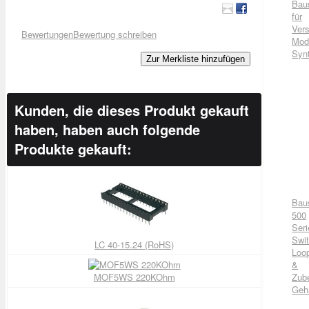
Bau
für
Vers
Bewertungen
Bewertung schreiben
Mod
Syn
Zur Merkliste hinzufügen
Kunden, die dieses Produkt gekauft
haben, haben auch folgende
Produkte gekauft:
Bau
500
Seri
Swit
LC 40-15.24 (RoHS)
Loo
&
MOF5WS 220KOhm
Zub
Geh