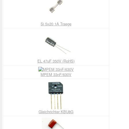
Si 5x20 1A Traege
EL 47uF 350V (RoHS)
MPEM 33nF/630V
Gleichrichter KBU8G