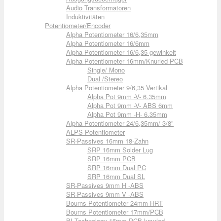
Audio Transformatoren
Induktivitäten
Potentiometer/Encoder
Alpha Potentiometer 16/6,35mm
Alpha Potentiometer 16/6mm
Alpha Potentiometer 16/6,35 gewinkelt
Alpha Potentiometer 16mm/Knurled PCB
Single/ Mono
Dual /Stereo
Alpha Potentiometer 9/6,35 Vertikal
Alpha Pot 9mm -V- 6.35mm
Alpha Pot 9mm -V- ABS 6mm
Alpha Pot 9mm -H- 6.35mm
Alpha Potentiometer 24/6,35mm/ 3/8"
ALPS Potentiometer
SR-Passives 16mm 18-Zahn
SRP 16mm Solder Lug
SRP 16mm PCB
SRP 16mm Dual PC
SRP 16mm Dual SL
SR-Passives 9mm H -ABS
SR-Passives 9mm V -ABS
Bourns Potentiometer 24mm HRT
Bourns Potentiometer 17mm/PCB
BI Technology 16mm PCB knurled