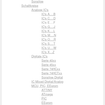
Sonstige
Schaltkreise
Analoge IC's
IC's A....B
IC's C....D
IC's E....F
IC's G....J
IC's K....L
IC's M....N
IC's O....R
IC's S....T
IC's U....W
IC's X...Z
Digitale IC's
Serie 40xx
Serie 45xx
Serie 74HCxx
Serie 74HCTxx
Sonstige Digital
IC Mixed Digital/Analog
MCU, PIC, EEprom
ATTINY
ATmega
PIC
EEprom