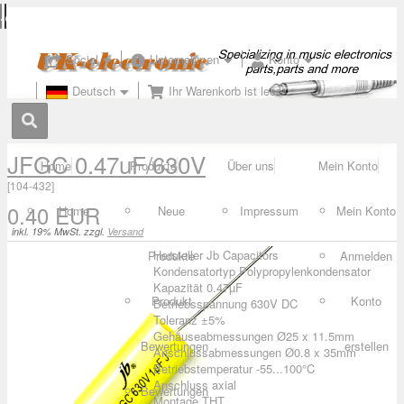
Social
Unternehmen
Konto
Deutsch
Ihr Warenkorb ist leer
JFGC 0.47uF/630V
Home
Produkte
Über uns
Mein Konto
[
104-432
]
0.40 EUR
Home
Neue
Impressum
Mein Konto
inkl. 19% MwSt. zzgl.
Versand
Hersteller Jb Capacitors
Produkte
Anmelden
Kondensatortyp Polypropylenkondensator
Kapazität 0.47µF
Produkt
Konto
Betriebsspannung 630V DC
Toleranz ±5%
Gehäuseabmessungen Ø25 x 11.5mm
Bewertungen
erstellen
Anschlussabmessungen Ø0.8 x 35mm
Betriebstemperatur -55...100°C
Anschluss axial
Bewertungen
Montage THT