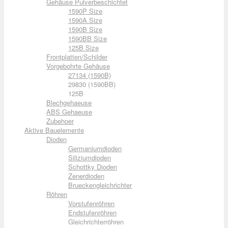
Gehäuse Pulverbeschichtet
1590P Size
1590A Size
1590B Size
1590BB Size
125B Size
Frontplatten/Schilder
Vorgebohrte Gehäuse
27134 (1590B)
29830 (1590BB)
125B
Blechgehaeuse
ABS Gehaeuse
Zubehoer
Aktive Bauelemente
Dioden
Germaniumdioden
Siliziumdioden
Schottky Dioden
Zenerdioden
Brueckengleichrichter
Röhren
Vorstufenröhren
Endstufenröhren
Gleichrichterröhren