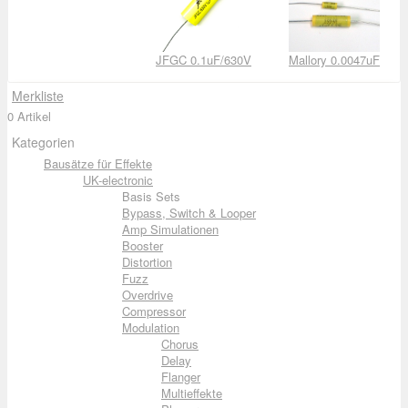
JFGC 0.1uF/630V
Mallory 0.0047uF
Merkliste
0 Artikel
Kategorien
Bausätze für Effekte
UK-electronic
Basis Sets
Bypass, Switch & Looper
Amp Simulationen
Booster
Distortion
Fuzz
Overdrive
Compressor
Modulation
Chorus
Delay
Flanger
Multieffekte