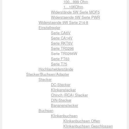
100...999 Ohm
1...10KOhm
Widerstände 5W Serie MOF5
Widerstaende 5W Serie PWR
Widerstaende 9W Serie 214-8
Einstellregler
Serie CA6V
Serie CA14V
Serie RKT6V
Serie TR3296
Serie TR3266W
Serie FT63
Serie T75
Hochlastwiderstände
Stecker/Buchsen/Adapter
Stecker
DC-Stecker
Klinkenstecker
Chinch (RCA) Stecker
DIN-Stecker
Bananenstecker
Buchsen
Klinkenbuchsen
Klinkenbuchsen Offen
Klinkenbuchsen Geschlossen