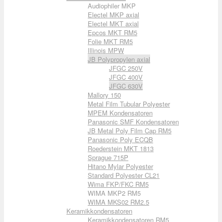
Audiophiler MKP
Electel MKP axial
Electel MKT axial
Epcos MKT RM5
Folie MKT RM5
Illinois MPW
JB Polypropylen axial
JFGC 250V
JFGC 400V
JFGC 630V
Mallory 150
Metal Film Tubular Polyester
MPEM Kondensatoren
Panasonic SMF Kondensatoren
JB Metal Poly Film Cap RM5
Panasonic Poly ECQB
Roederstein MKT 1813
Sprague 715P
Hitano Mylar Polyester
Standard Polyester CL21
Wima FKP/FKC RM5
WIMA MKP2 RM5
WIMA MKS02 RM2.5
Keramikkondensatoren
Keramikkondensatoren RM5