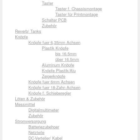
Taster
Taster f. Chassismontage
Taster für Printmontage
Schalter PCB
Zubehör
Reverb/ Tanks
Knöpfe
Knöpfe fuer 6,35mm Achsen
Plastik Knöpfe
bis 16.5mm
über 16.5mm
Aluminum Knöpfe
Knöpfe Plastik/Alu
Zeigerknöpfe
Knöpfe fuer 6mm Achsen
Knöpfe fuer 18-Zahn Achsen
Knöpfe f. Schieberegler
Löten & Zubehör
Messmittel
Digitalmultimeter
Zubehör
Stromversorgung
Batteriezubehoer
Netzteile
DC-Verteiler/ Kabel