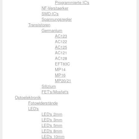
Programmierte IC's
NF-Verstaerker
SMD-IC's
Spannungsregler
Transistoren
Germanium
AC123
AC122
AC125
AC121
AC128
EFT83C
MP14
MP16
MP20/21
Silizium
FET's/Mosfet's
Optoelektronik
Fotowiderstände
LED's
LED's 2mm
LED's 3mm
LED's 5mm
LED's 8mm
LED's 10mm