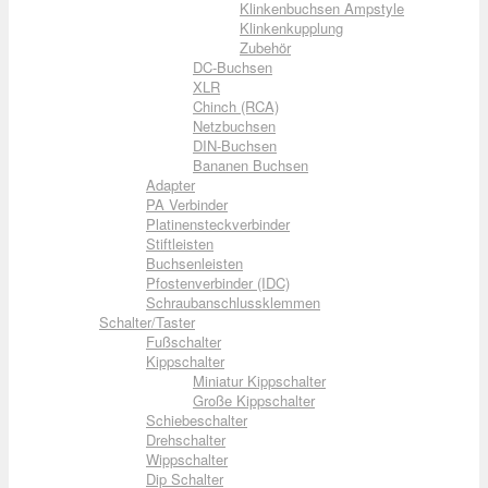
Klinkenbuchsen Ampstyle
Klinkenkupplung
Zubehör
DC-Buchsen
XLR
Chinch (RCA)
Netzbuchsen
DIN-Buchsen
Bananen Buchsen
Adapter
PA Verbinder
Platinensteckverbinder
Stiftleisten
Buchsenleisten
Pfostenverbinder (IDC)
Schraubanschlussklemmen
Schalter/Taster
Fußschalter
Kippschalter
Miniatur Kippschalter
Große Kippschalter
Schiebeschalter
Drehschalter
Wippschalter
Dip Schalter