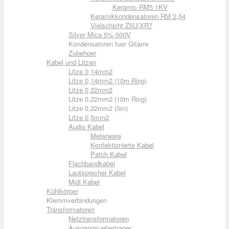
Keramic RM5 1KV
Keramikkondensatoren RM 2,54
Vielschicht Z5U/XR7
Silver Mica 5%-500V
Kondensatoren fuer Gitarre
Zubehoer
Kabel und Litzen
Litze 0,14mm2
Litze 0,14mm2 (10m Ring)
Litze 0,22mm2
Litze 0,22mm2 (10m Ring)
Litze 0,22mm2 (5m)
Litze 0,5mm2
Audio Kabel
Meterware
Konfektionierte Kabel
Patch Kabel
Flachbandkabel
Lautsprecher Kabel
Midi Kabel
Kühlkörper
Klemmverbindungen
Transformatoren
Netztransformatoren
Ausgangsuebertrager