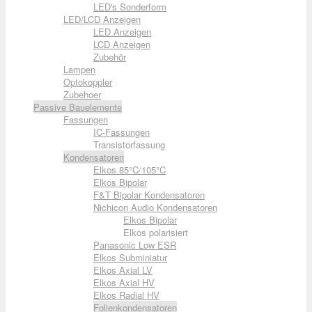
LED's Sonderform
LED/LCD Anzeigen
LED Anzeigen
LCD Anzeigen
Zubehör
Lampen
Optokoppler
Zubehoer
Passive Bauelemente
Fassungen
IC-Fassungen
Transistorfassung
Kondensatoren
Elkos 85°C/105°C
Elkos Bipolar
F&T Bipolar Kondensatoren
Nichicon Audio Kondensatoren
Elkos Bipolar
Elkos polarisiert
Panasonic Low ESR
Elkos Subminiatur
Elkos Axial LV
Elkos Axial HV
Elkos Radial HV
Folienkondensatoren