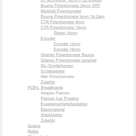
Bourns Potentiometer 24mm SRT
Marshall Potentiometer
Bourns Potentiometer 9mm 18-Zahn
CTR Potentiometer 9mm
CTR Potentiometer 16mm
Stereo 16mm
Encoder
Encoder 12mm
Encoder 16mm
Gitarren Potentiometer Bourns
Gitarren Potentiometer sonstige
Div./Sonderformen
Schieberegler
Wah Potentiometer
Zubehör
PCB's, Breadboards
Adapter Platinen
Platinen fuer Projekte
Experiementierleiterplatten
Basismaterial
Steckbretter
Zubehör
Quarze
Relais