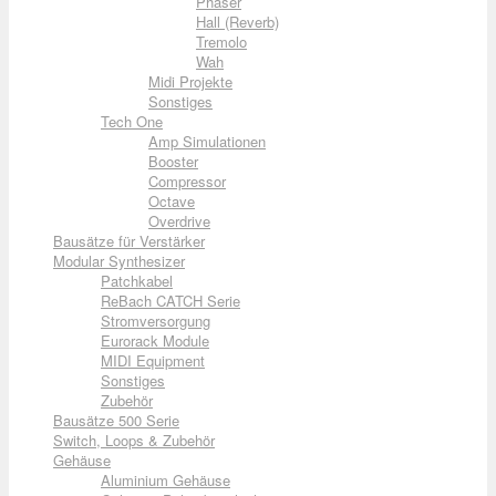
Phaser
Hall (Reverb)
Tremolo
Wah
Midi Projekte
Sonstiges
Tech One
Amp Simulationen
Booster
Compressor
Octave
Overdrive
Bausätze für Verstärker
Modular Synthesizer
Patchkabel
ReBach CATCH Serie
Stromversorgung
Eurorack Module
MIDI Equipment
Sonstiges
Zubehör
Bausätze 500 Serie
Switch, Loops & Zubehör
Gehäuse
Aluminium Gehäuse