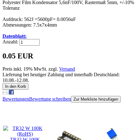
Polyester Film Kondensator 5,6nF/100V, Rastermaß 5mm, +/-10%
Toleranz
Aufdruck: 562J =5600pF= 0.0056uF
Abmessungen: 7.5x7x4mm
Datenblatt:
Anzahl:
0.05 EUR
Preis inkl. 19% MwSt. zzgl.
Versand
Lieferung bei heutiger Zahlung und innerhalb Deutschland:
10.08.-12.08.
In den Korb
Bewertungen
Bewertung schreiben
Zur Merkliste hinzufügen
Kunden, die dieses Produkt gekauft haben, haben auch folgende
Produkte gekauft:
TR32 W 100K