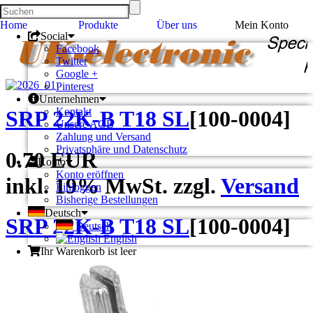
Home
Produkte
Über uns
Mein Konto
Social
Facebook
Twitter
Google +
Pinterest
Unternehmen
Kontakt
SRP 22K-B T18 SL
[
100-0004
]
Unsere AGB
Zahlung und Versand
Privatsphäre und Datenschutz
0.70 EUR
Konto
Konto eröffnen
inkl. 19% MwSt. zzgl.
Versand
Einloggen
Bisherige Bestellungen
Deutsch
SRP 22K-B T18 SL
[
100-0004
]
Deutsch
English
Ihr Warenkorb ist leer