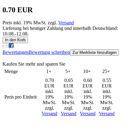
0.70 EUR
Preis inkl. 19% MwSt. zzgl.
Versand
Lieferung bei heutiger Zahlung und innerhalb Deutschland:
10.08.-12.08.
In den Korb
Bewertungen
Bewertung schreiben
Zur Merkliste hinzufügen
Kaufen Sie mehr und sparen Sie
Menge
1+
5+
10+
25+
0.70
0.65
0.60
0.55
EUR
EUR
EUR
EUR
inkl.
inkl.
inkl.
inkl.
Preis pro Einheit
19%
19%
19%
19%
MwSt.
MwSt.
MwSt.
MwSt.
zzgl.
zzgl.
zzgl.
zzgl.
Versand
Versand
Versand
Versand
Kunden, die dieses Produkt gekauft haben, haben auch folgende
Produkte gekauft: