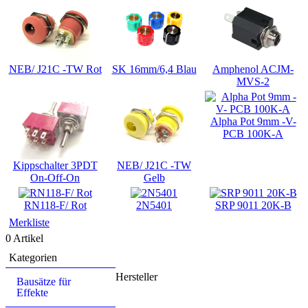
NEB/ J21C -TW Rot
SK 16mm/6,4 Blau
Amphenol ACJM-
MVS-2
Alpha Pot 9mm -V-
PCB 100K-A
Kippschalter 3PDT
NEB/ J21C -TW
On-Off-On
Gelb
RN118-F/ Rot
2N5401
SRP 9011 20K-B
Merkliste
0 Artikel
Kategorien
Hersteller
Bausätze für
Effekte