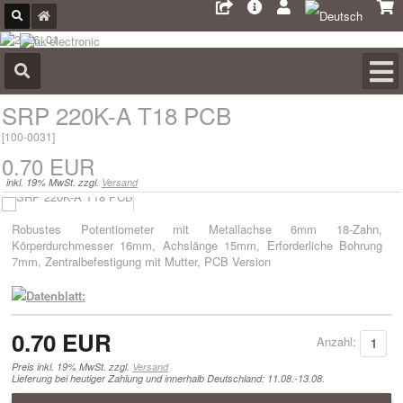
SRP 220K-A T18 PCB
[
100-0031
]
0.70 EUR
inkl. 19% MwSt. zzgl.
Versand
Robustes Potentiometer mit Metallachse 6mm 18-Zahn,
Körperdurchmesser 16mm, Achslänge 15mm, Erforderliche Bohrung
7mm, Zentralbefestigung mit Mutter, PCB Version
Datenblatt:
0.70 EUR
Anzahl:
Preis inkl. 19% MwSt. zzgl.
Versand
Lieferung bei heutiger Zahlung und innerhalb Deutschland: 11.08.-13.08.