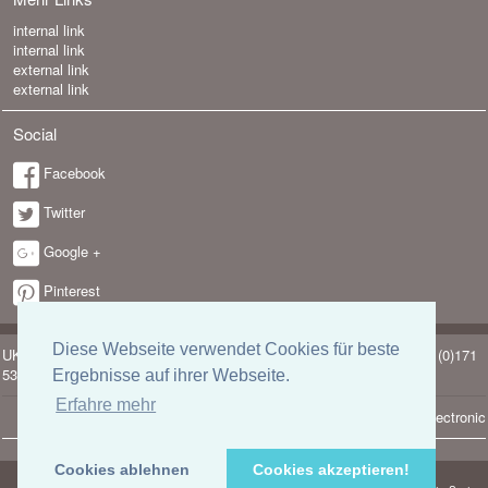
internal link
internal link
external link
external link
Social
Facebook
Twitter
Google +
Pinterest
Diese Webseite verwendet Cookies für beste
UK-electronic Jonas Lauer Ringstrasse 8 66894 Krähenberg Tel. +49 (0)171
5347831
Ergebnisse auf ihrer Webseite.
Erfahre mehr
Copyright © 2026
uk-electronic
Cookies ablehnen
Cookies akzeptieren!