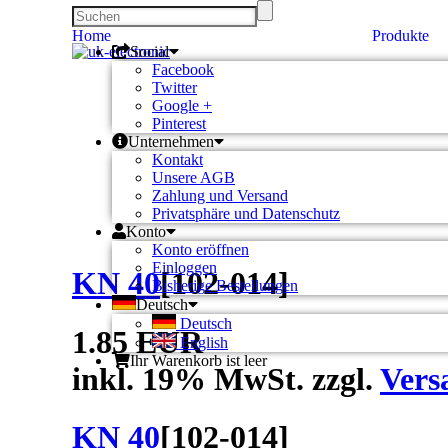
Home
Produkte
Social
Facebook
Twitter
Google +
Pinterest
Unternehmen
Kontakt
Unsere AGB
Zahlung und Versand
Privatsphäre und Datenschutz
Konto
Konto eröffnen
Einloggen
KN 40
[
102-014
]
Bisherige Bestellungen
Deutsch
Deutsch
1.85 EUR
English
Ihr Warenkorb ist leer
inkl. 19% MwSt. zzgl.
Vers
KN 40
[
102-014
]