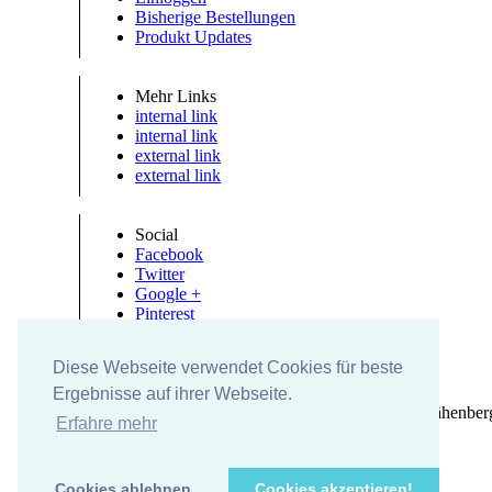
Bisherige Bestellungen
Produkt Updates
Mehr Links
internal link
internal link
external link
external link
Social
Facebook
Twitter
Google +
Pinterest
Diese Webseite verwendet Cookies für beste
Ergebnisse auf ihrer Webseite.
UK-electronic Jonas Lauer Ringstrasse 8 66894 Krähenber
Erfahre mehr
Cookies ablehnen
Cookies akzeptieren!