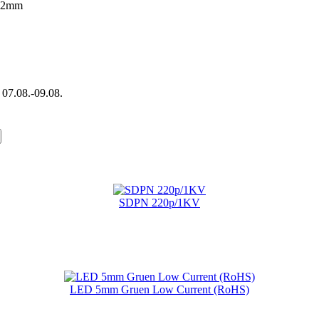
2,2mm
 07.08.-09.08.
gende Produkte gekauft:
SDPN 220p/1KV
LED 5mm Gruen Low Current (RoHS)