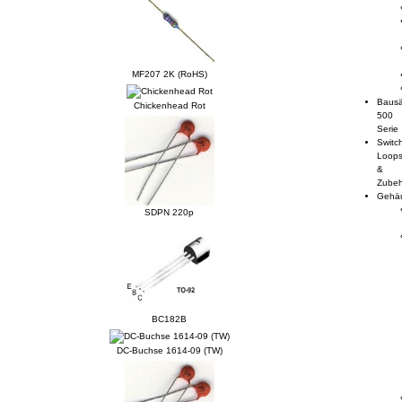
MF207 2K (RoHS)
Bausä
Chickenhead Rot
500
Serie
Switc
Loop
&
Zube
Gehä
SDPN 220p
BC182B
DC-Buchse 1614-09 (TW)