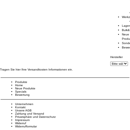
Werk
Lage
Bulk&
Neue
Produ
Sond
Bewe
Hersteller
Tragen Sie hier Ihre Versandkosten Informationen ein.
Produkte
Home
Neue Produkte
Specials
Bewertung
Unternehmen
Kontakt
Unsere AGB
Zahlung und Versand
Privatsphäre und Datenschutz
Impressum
Widerruf
Widerrufformular