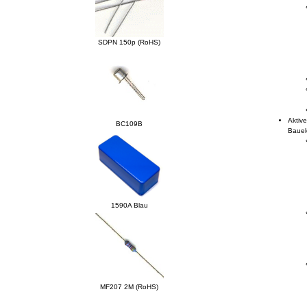
SDPN 150p (RoHS)
Aktiv
BC109B
Baue
1590A Blau
MF207 2M (RoHS)