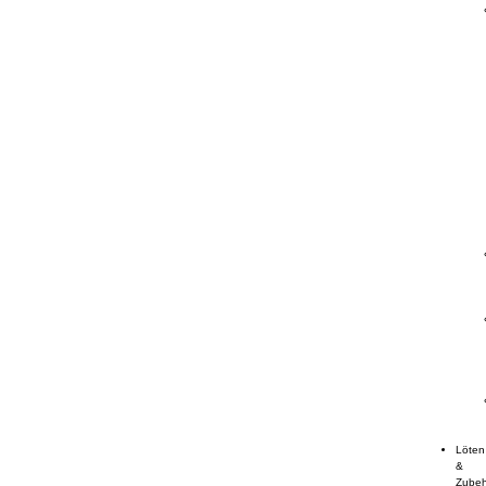
Löten
&
Zube