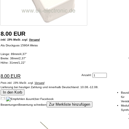
8.00 EUR
inkl. 19% MwSt. zzgl.
Versand
Alu Druckguss 1590A Weiss
Länge: 89mm/4,37"
Breite: 38mm/2,37"
Höhe: 31mm/1,22"
Anzahl:
8.00 EUR
Preis inkl. 19% MwSt. zzgl.
Versand
Lieferung bei heutiger Zahlung und innerhalb Deutschland: 10.08.-12.08.
In den Korb
Bausä
für
Verstä
Zur Merkliste hinzufügen
Bewertungen
Bewertung schreiben
Modul
Synth
Kunden, die dieses Produkt gekauft haben, haben auch folgende Produkte
gekauft: