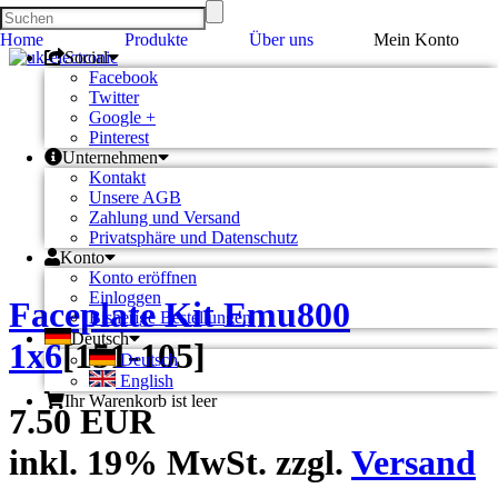
Home
Produkte
Über uns
Mein Konto
Social
Facebook
Twitter
Google +
Pinterest
Unternehmen
Kontakt
Unsere AGB
Zahlung und Versand
Privatsphäre und Datenschutz
Konto
Konto eröffnen
Einloggen
Faceplate Kit Emu800
Bisherige Bestellungen
Deutsch
1x6
[
151-105
]
Deutsch
English
Ihr Warenkorb ist leer
7.50 EUR
inkl. 19% MwSt. zzgl.
Versand