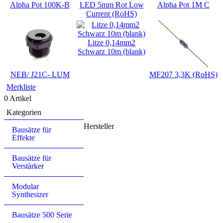
Alpha Pot 100K-B
LED 5mm Rot Low
Alpha Pot 1M C
Current (RoHS)
Litze 0,14mm2
Schwarz 10m (blank)
NEB/ J21C- LUM
MF207 3,3K (RoHS)
Merkliste
0 Artikel
Kategorien
Hersteller
Bausätze für
Effekte
Bausätze für
Verstärker
Modular
Synthesizer
Bausätze 500 Serie