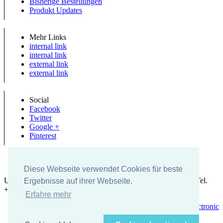
Bisherige Bestellungen
Produkt Updates
Mehr Links
internal link
internal link
external link
external link
Social
Facebook
Twitter
Google +
Pinterest
Diese Webseite verwendet Cookies für beste
UK-electronic Jonas Lauer Ringstrasse 8 66894 Krähenberg Tel.
Ergebnisse auf ihrer Webseite.
+49 (0)171 5347831
Erfahre mehr
Copyright © 2026
uk-electronic