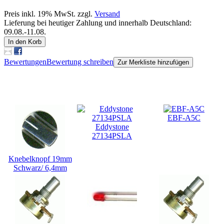
Preis inkl. 19% MwSt. zzgl.
Versand
Lieferung bei heutiger Zahlung und innerhalb Deutschland:
09.08.-11.08.
In den Korb
Bewertungen
Bewertung schreiben
Zur Merkliste hinzufügen
Kunden, die dieses Produkt gekauft haben, haben auch folgende
Produkte gekauft:
EBF-A5C
Eddystone
27134PSLA
Knebelknopf 19mm
Schwarz/ 6,4mm