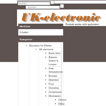
Produkt wurde nicht gefunden!
Merkliste
0 Artikel
Kategorien
Bausätze für Effekte
UK-electronic
Basis Sets
Bypass,
Switch &
Looper
Amp
Simulationen
Booster
Distortion
Fuzz
Overdrive
Compressor
Modulation
Chorus
Delay