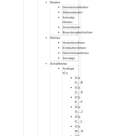
Dioden
Germaniumdioden
Siliziumdioden
Schottky
Dioden
Zenerdioden
Brueckengleichrichter
Röhren
Vorstufenröhren
Endstufenröhren
Gleichrichterröhren
Sonstige
Schaltkreise
Analoge
IC's
IC's
A....B
IC's
C....D
IC's
E....F
IC's
G....J
IC's
K....L
IC's
M....N