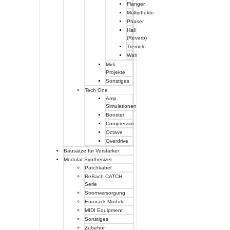
Flanger
Multieffekte
Phaser
Hall
(Reverb)
Tremolo
Wah
Midi
Projekte
Sonstiges
Tech One
Amp
Simulationen
Booster
Compressor
Octave
Overdrive
Bausätze für Verstärker
Modular Synthesizer
Patchkabel
ReBach CATCH
Serie
Stromversorgung
Eurorack Module
MIDI Equipment
Sonstiges
Zubehör