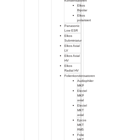
Kondensatoren
Elkos
Bipolar
Elkos
polarisiert
Panasonic
Low ESR
Elkos
Subminiatur
Elkos Axial
LV
Elkos Axial
HV
Elkos
Radial HV
Folienkondensatoren
Audiophiler
MKP
Electel
MKP
axial
Electel
MKT
axial
Epcos
MKT
RM5
Folie
MKT