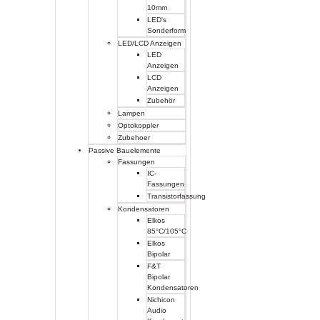
10mm
LED's
Sonderform
LED/LCD Anzeigen
LED
Anzeigen
LCD
Anzeigen
Zubehör
Lampen
Optokoppler
Zubehoer
Passive Bauelemente
Fassungen
IC-
Fassungen
Transistorfassung
Kondensatoren
Elkos
85°C/105°C
Elkos
Bipolar
F&T
Bipolar
Kondensatoren
Nichicon
Audio