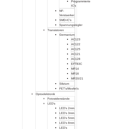
Programmierte
IC's
NF-
Verstaerker
SMD-IC's
Spannungsregler
Transistoren
Germanium
AC123
AC122
AC125
AC121
AC128
EFT83C
MP14
MP16
MP20/21
Silizium
FET's/Mosfet's
Optoelektronik
Fotowiderstände
LED's
LED's 2mm
LED's 3mm
LED's 5mm
LED's 8mm
LED's