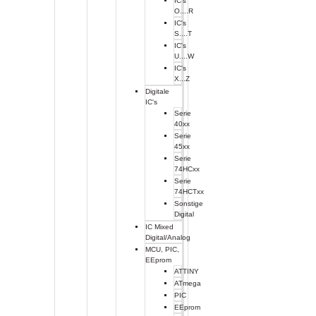
IC's
O....R
IC's
S....T
IC's
U....W
IC's
X...Z
Digitale
IC's
Serie
40xx
Serie
45xx
Serie
74HCxx
Serie
74HCTxx
Sonstige
Digital
IC Mixed
Digital/Analog
MCU, PIC,
EEprom
ATTINY
ATmega
PIC
EEprom