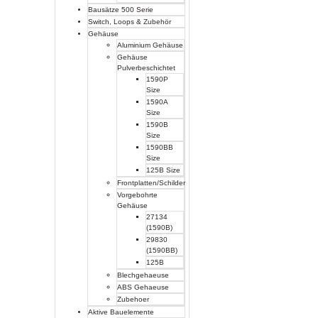
Bausätze 500 Serie
Switch, Loops & Zubehör
Gehäuse
Aluminium Gehäuse
Gehäuse
Pulverbeschichtet
1590P
Size
1590A
Size
1590B
Size
1590BB
Size
125B Size
Frontplatten/Schilder
Vorgebohrte
Gehäuse
27134
(1590B)
29830
(1590BB)
125B
Blechgehaeuse
ABS Gehaeuse
Zubehoer
Aktive Bauelemente