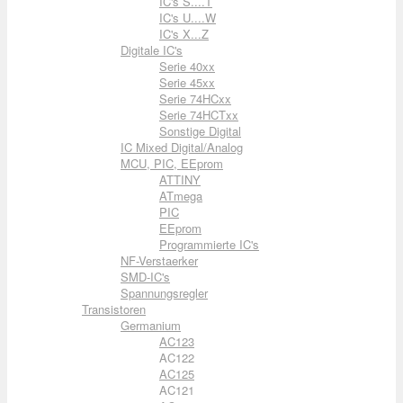
IC's S....T
IC's U....W
IC's X...Z
Digitale IC's
Serie 40xx
Serie 45xx
Serie 74HCxx
Serie 74HCTxx
Sonstige Digital
IC Mixed Digital/Analog
MCU, PIC, EEprom
ATTINY
ATmega
PIC
EEprom
Programmierte IC's
NF-Verstaerker
SMD-IC's
Spannungsregler
Transistoren
Germanium
AC123
AC122
AC125
AC121