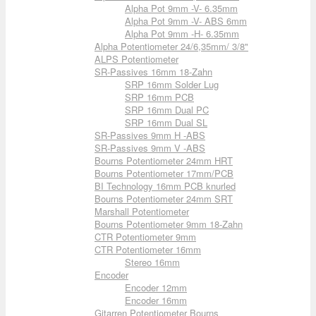
Alpha Pot 9mm -V- 6.35mm
Alpha Pot 9mm -V- ABS 6mm
Alpha Pot 9mm -H- 6.35mm
Alpha Potentiometer 24/6,35mm/ 3/8"
ALPS Potentiometer
SR-Passives 16mm 18-Zahn
SRP 16mm Solder Lug
SRP 16mm PCB
SRP 16mm Dual PC
SRP 16mm Dual SL
SR-Passives 9mm H -ABS
SR-Passives 9mm V -ABS
Bourns Potentiometer 24mm HRT
Bourns Potentiometer 17mm/PCB
BI Technology 16mm PCB knurled
Bourns Potentiometer 24mm SRT
Marshall Potentiometer
Bourns Potentiometer 9mm 18-Zahn
CTR Potentiometer 9mm
CTR Potentiometer 16mm
Stereo 16mm
Encoder
Encoder 12mm
Encoder 16mm
Gitarren Potentiometer Bourns