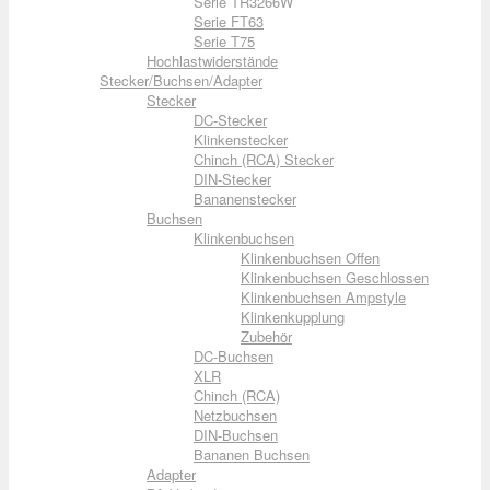
Serie TR3266W
Serie FT63
Serie T75
Hochlastwiderstände
Stecker/Buchsen/Adapter
Stecker
DC-Stecker
Klinkenstecker
Chinch (RCA) Stecker
DIN-Stecker
Bananenstecker
Buchsen
Klinkenbuchsen
Klinkenbuchsen Offen
Klinkenbuchsen Geschlossen
Klinkenbuchsen Ampstyle
Klinkenkupplung
Zubehör
DC-Buchsen
XLR
Chinch (RCA)
Netzbuchsen
DIN-Buchsen
Bananen Buchsen
Adapter