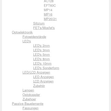
AC128
EFT83C
MP14
MP16
MP20/21
Silizium
FET's/Mosfet's
Optoelektronik
Fotowiderstände
LED's
LED's 2mm
LED's 3mm
LED's 5mm
LED's 8mm
LED's 10mm
LED's Sonderform
LED/LCD Anzeigen
LED Anzeigen
LCD Anzeigen
Zubehör
Lampen
Optokoppler
Zubehoer
Passive Bauelemente
Fassungen