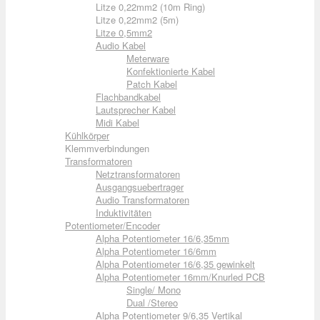
Litze 0,22mm2 (10m Ring)
Litze 0,22mm2 (5m)
Litze 0,5mm2
Audio Kabel
Meterware
Konfektionierte Kabel
Patch Kabel
Flachbandkabel
Lautsprecher Kabel
Midi Kabel
Kühlkörper
Klemmverbindungen
Transformatoren
Netztransformatoren
Ausgangsuebertrager
Audio Transformatoren
Induktivitäten
Potentiometer/Encoder
Alpha Potentiometer 16/6,35mm
Alpha Potentiometer 16/6mm
Alpha Potentiometer 16/6,35 gewinkelt
Alpha Potentiometer 16mm/Knurled PCB
Single/ Mono
Dual /Stereo
Alpha Potentiometer 9/6,35 Vertikal