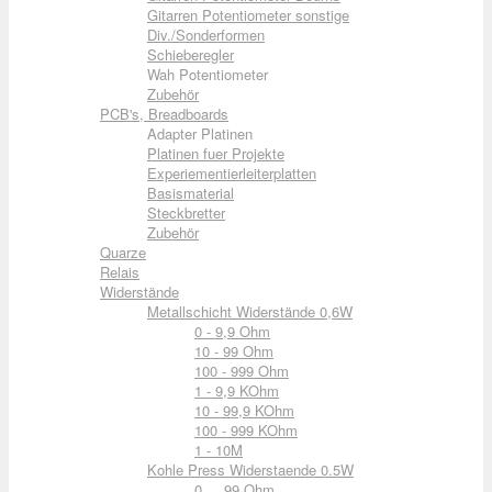
Gitarren Potentiometer sonstige
Div./Sonderformen
Schieberegler
Wah Potentiometer
Zubehör
PCB's, Breadboards
Adapter Platinen
Platinen fuer Projekte
Experiementierleiterplatten
Basismaterial
Steckbretter
Zubehör
Quarze
Relais
Widerstände
Metallschicht Widerstände 0,6W
0 - 9,9 Ohm
10 - 99 Ohm
100 - 999 Ohm
1 - 9,9 KOhm
10 - 99,9 KOhm
100 - 999 KOhm
1 - 10M
Kohle Press Widerstaende 0.5W
0 ... 99 Ohm