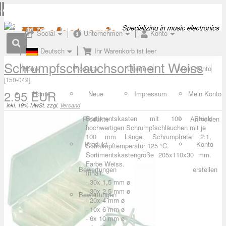
Social
Unternehmen
Konto
Deutsch
Ihr Warenkorb ist leer
Schrumpfschlauchsortiment Weiss
Home
Produkte
Über uns
Mein Konto
[
150-049
]
2.95 EUR
Home
Neue
Impressum
Mein Konto
inkl. 19% MwSt. zzgl.
Versand
Sortimentskasten mit 100 Stück
Produkte
Anmelden
hochwertigen Schrumpfschläuchen mit je
100 mm Länge. Schrumpfrate 2:1,
Produkt
Konto
Schrumpftemperatur 125 °C.
Sortimentskastengröße 205x110x30 mm.
Farbe Weiss.
Bewertungen
erstellen
Inhalt:
- 30x 1,5 mm ø
- 30x 2,5 mm ø
Bewertungen
- 20x 4 mm ø
- 10x 6 mm ø
- 6x 10 mm ø