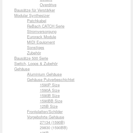
Overdrive
Bausätze für Verstärker
Modular Synthesizer
Patchkabel
ReBach CATCH Serie
Stromversorgung
Eurorack Module
MIDI Equipment
Sonstiges
Zubehör
Bausätze 500 Serie
Switch, Loops & Zubehör
Gehäuse
Aluminium Gehäuse
Gehäuse Pulverbeschichtet
1590P Size
1590A Size
1590B Size
1590BB Size
125B Size
Frontplatten/Schilder
Vorgebohrte Gehäuse
27134 (1590B)
29830 (1590BB)
125B