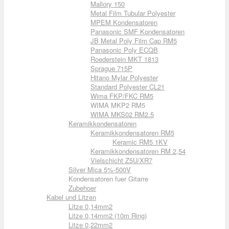
Mallory 150
Metal Film Tubular Polyester
MPEM Kondensatoren
Panasonic SMF Kondensatoren
JB Metal Poly Film Cap RM5
Panasonic Poly ECQB
Roederstein MKT 1813
Sprague 715P
Hitano Mylar Polyester
Standard Polyester CL21
Wima FKP/FKC RM5
WIMA MKP2 RM5
WIMA MKS02 RM2.5
Keramikkondensatoren
Keramikkondensatoren RM5
Keramic RM5 1KV
Keramikkondensatoren RM 2,54
Vielschicht Z5U/XR7
Silver Mica 5%-500V
Kondensatoren fuer Gitarre
Zubehoer
Kabel und Litzen
Litze 0,14mm2
Litze 0,14mm2 (10m Ring)
Litze 0,22mm2