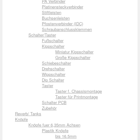
PA Verbinder
Platinensteckverbinder
Stiftleisten
Buchsenleisten
Pfostenverbinder (IDC)
Schraubanschlussklemmen
Schalter/Taster
Fußschalter
Kippschalter
Miniatur Kippschalter
Große Kippschalter
Schiebeschalter
Drehschalter
Wippschalter
Dip Schalter
Taster
Taster f. Chassismontage
Taster für Printmontage
Schalter PCB
Zubehör
Reverb/ Tanks
Knöpfe
Knöpfe fuer 6,35mm Achsen
Plastik Knöpfe
bis 16.5mm