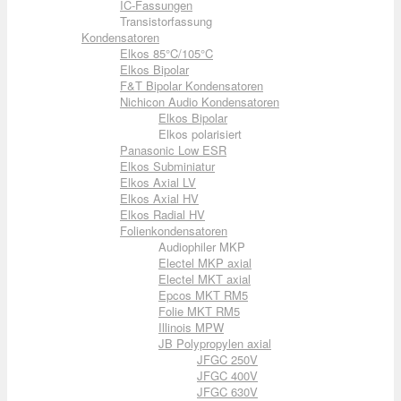
IC-Fassungen
Transistorfassung
Kondensatoren
Elkos 85°C/105°C
Elkos Bipolar
F&T Bipolar Kondensatoren
Nichicon Audio Kondensatoren
Elkos Bipolar
Elkos polarisiert
Panasonic Low ESR
Elkos Subminiatur
Elkos Axial LV
Elkos Axial HV
Elkos Radial HV
Folienkondensatoren
Audiophiler MKP
Electel MKP axial
Electel MKT axial
Epcos MKT RM5
Folie MKT RM5
Illinois MPW
JB Polypropylen axial
JFGC 250V
JFGC 400V
JFGC 630V