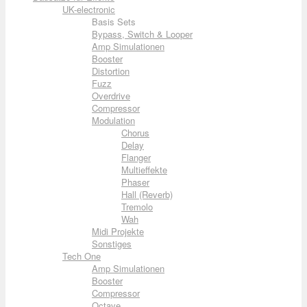
UK-electronic
Basis Sets
Bypass, Switch & Looper
Amp Simulationen
Booster
Distortion
Fuzz
Overdrive
Compressor
Modulation
Chorus
Delay
Flanger
Multieffekte
Phaser
Hall (Reverb)
Tremolo
Wah
Midi Projekte
Sonstiges
Tech One
Amp Simulationen
Booster
Compressor
Octave