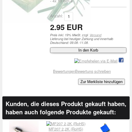
- 4x 13 mm ø
Anzahl:
2.95 EUR
Preis inkl. 19% MwSt. zzgl.
Versand
Lieferung bei heutiger Zahlung und innerhalb
Deutschland: 09.08.-11.08.
In den Korb
Bewertungen
Bewertung schreiben
Zur Merkliste hinzufügen
Kunden, die dieses Produkt gekauft haben,
haben auch folgende Produkte gekauft:
MF207 2,2K (RoHS)