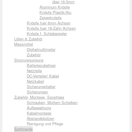
über 16.5mm
Aluminum Knöpfe
Knöpfe Plastik/Alu
Zeigerknöpfe
Knöpfe fuer 6mm Achsen
Knöpfe fuer 18-Zahn Achsen
Knöpfe f. Schieberegler
Löten & Zubehör
Messmittel
Digitalmultimeter
Zubehör
Stromversorgung
Batteriezubehoer
Netzteile
DC-Verteiler/ Kabel
Netzkabel
Sicherungshalter
Sicherungen
Zubehör, Montage, Sonstiges
Schrauben, Muttern Scheiben
Aufbewahrung
Kabelmontage
Abstandsbolzen
Reinigung und Pflege
Sortimente