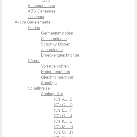
Blechgehaeuse
ABS Gehaeuse
Zubehoer
Aktive Bauelemente
Dioden
Germaniumdioden
Siliziumdioden
Schottky Dioden
Zenerdioden
Brueckengleichrichter
Röhren
Vorstufenröhren
Endstufenröhren
Gleichrichterröhren
Sonstige
Schaltkreise
Analoge IC's
IC's A....B
IC's C....D
IC's E....F
IC's G....J
IC's K....L
IC's M....N
IC's O....R