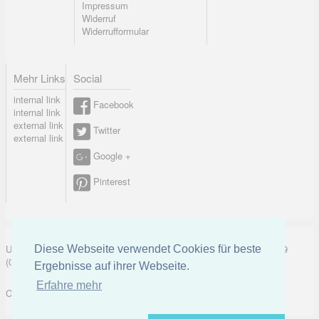
Impressum
Widerruf
Widerrufformular
Mehr Links
Social
internal link
Facebook
internal link
external link
Twitter
external link
Google +
Pinterest
UK-electronic Jonas Lauer Ringstrasse 8 66894 Krähenberg Tel. +49
Diese Webseite verwendet Cookies für beste
(0)171 5347831
Ergebnisse auf ihrer Webseite.
Erfahre mehr
Copyright © 2026
uk-electronic