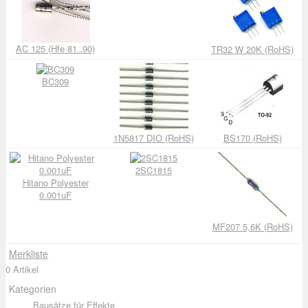
AC 125 (Hfe 81..90)
TR32 W 20K (RoHS)
BC309
1N5817 DIO (RoHS)
BS170 (RoHS)
2SC1815
Hitano Polyester
0.001uF
MF207 5,6K (RoHS)
Merkliste
0 Artikel
Kategorien
Bausätze für Effekte