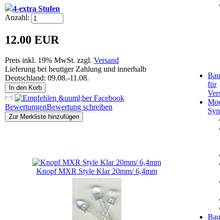
4-extra Stufen
Anzahl:
12.00 EUR
Preis inkl. 19% MwSt. zzgl.
Versand
Lieferung bei heutiger Zahlung und innerhalb
Bau
Deutschland: 09.08.-11.08.
für
In den Korb
Ver
Mod
Bewertungen
Bewertung schreiben
Syn
Zur Merkliste hinzufügen
Kunden, die dieses Produkt gekauft haben, haben auch
folgende Produkte gekauft:
Knopf MXR Style Klar 20mm/ 6,4mm
Bau