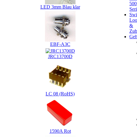
500
LED 3mm Blau klar
Ser
Swi
Loo
&
Zub
Geh
EBF-A3C
JRC13700D
LC 08 (RoHS)
1590A Rot