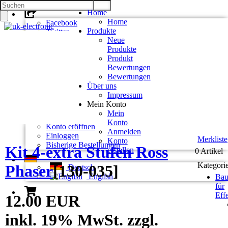
Home
Home
Facebook
Produkte
Twitter
Neue
Google +
Produkte
Pinterest
Produkt
Bewertungen
Kontakt
Bewertungen
Unsere AGB
Über uns
Zahlung und Versand
Impressum
Privatsphäre und Datenschutz
Mein Konto
Mein
Konto
Konto eröffnen
Anmelden
Einloggen
Merkliste
Konto
Bisherige Bestellungen
Kit 4-extra Stufen Ross
erstellen
0 Artikel
Kategori
Phaser
[
130-035
]
Deutsch
English
Bau
für
Eff
12.00 EUR
inkl. 19% MwSt. zzgl.