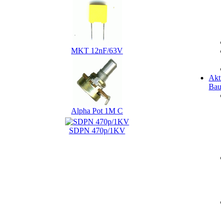
MKT 12nF/63V
Akt
Bau
Alpha Pot 1M C
SDPN 470p/1KV