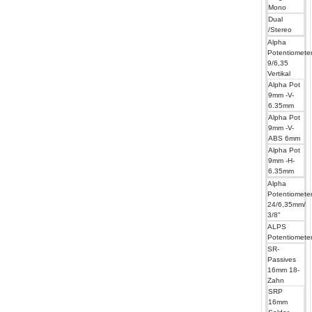
Mono
Dual
/Stereo
Alpha
Potentiomete
9/6,35
Vertikal
Alpha Pot
9mm -V-
6.35mm
Alpha Pot
9mm -V-
ABS 6mm
Alpha Pot
9mm -H-
6.35mm
Alpha
Potentiomete
24/6,35mm/
3/8"
ALPS
Potentiomete
SR-
Passives
16mm 18-
Zahn
SRP
16mm