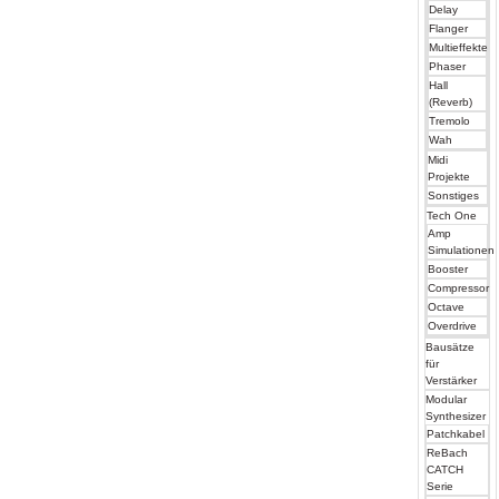
Delay
Flanger
Multieffekte
Phaser
Hall
(Reverb)
Tremolo
Wah
Midi
Projekte
Sonstiges
Tech One
Amp
Simulationen
Booster
Compressor
Octave
Overdrive
Bausätze
für
Verstärker
Modular
Synthesizer
Patchkabel
ReBach
CATCH
Serie