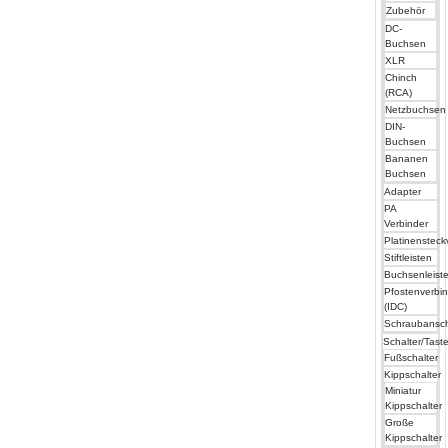
Zubehör
DC-
Buchsen
XLR
Chinch
(RCA)
Netzbuchsen
DIN-
Buchsen
Bananen
Buchsen
Adapter
PA
Verbinder
Platinensteck
Stiftleisten
Buchsenleist
Pfostenverbi
(IDC)
Schraubansc
Schalter/Taste
Fußschalter
Kippschalter
Miniatur
Kippschalter
Große
Kippschalter