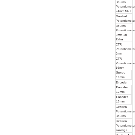
Bourns
Potentiomete
24mm SRT
Marshall
Potentiomete
Bourns
Potentiomete
9mm 18-
Zahn
CTR
Potentiomete
9mm
CTR
Potentiomete
16mm
Stereo
16mm
Encoder
Encoder
12mm
Encoder
16mm
Gitarren
Potentiomete
Bourns
Gitarren
Potentiomete
sonstige