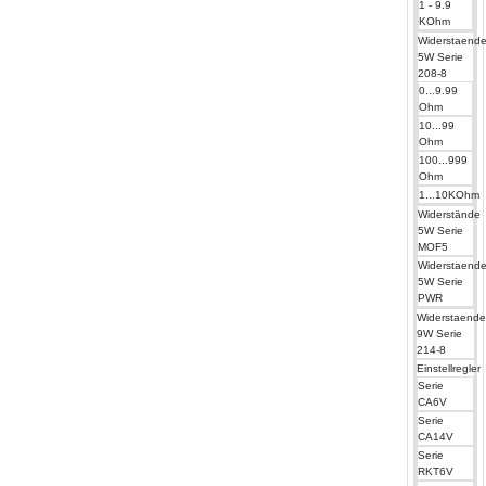
1 - 9.9
KOhm
Widerstaend
5W Serie
208-8
0...9.99
Ohm
10...99
Ohm
100...999
Ohm
1...10KOhm
Widerstände
5W Serie
MOF5
Widerstaend
5W Serie
PWR
Widerstaend
9W Serie
214-8
Einstellregler
Serie
CA6V
Serie
CA14V
Serie
RKT6V