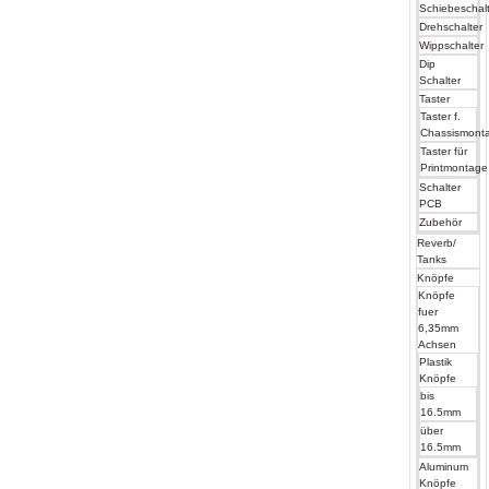
Schiebeschal
Drehschalter
Wippschalter
Dip
Schalter
Taster
Taster f.
Chassismont
Taster für
Printmontage
Schalter
PCB
Zubehör
Reverb/
Tanks
Knöpfe
Knöpfe
fuer
6,35mm
Achsen
Plastik
Knöpfe
bis
16.5mm
über
16.5mm
Aluminum
Knöpfe