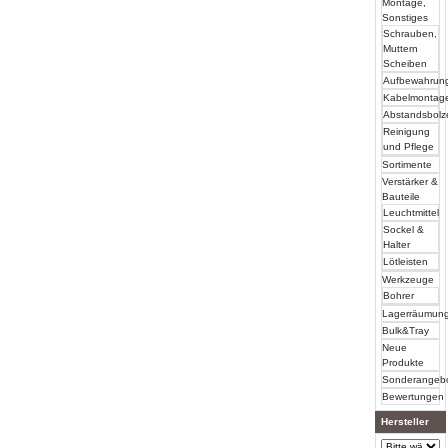
Montage,
Sonstiges
Schrauben,
Muttern
Scheiben
Aufbewahrun
Kabelmontag
Abstandsbolz
Reinigung
und Pflege
Sortimente
Verstärker &
Bauteile
Leuchtmittel
Sockel &
Halter
Lötleisten
Werkzeuge
Bohrer
Lagerräumun
Bulk&Tray
Neue
Produkte
Sonderangeb
Bewertungen
Hersteller