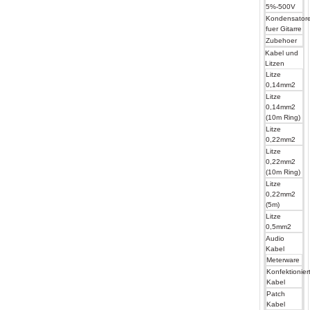
5%-500V
Kondensator
fuer Gitarre
Zubehoer
Kabel und
Litzen
Litze
0,14mm2
Litze
0,14mm2
(10m Ring)
Litze
0,22mm2
Litze
0,22mm2
(10m Ring)
Litze
0,22mm2
(5m)
Litze
0,5mm2
Audio
Kabel
Meterware
Konfektionier
Kabel
Patch
Kabel