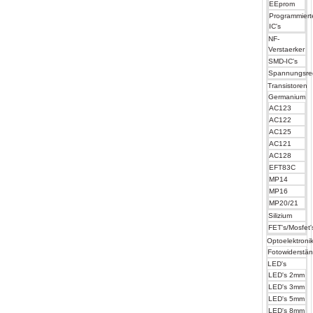
EEprom
Programmiert
IC's
NF-
Verstaerker
SMD-IC's
Spannungsre
Transistoren
Germanium
AC123
AC122
AC125
AC121
AC128
EFT83C
MP14
MP16
MP20/21
Silizium
FET's/Mosfet'
Optoelektroni
Fotowiderstä
LED's
LED's 2mm
LED's 3mm
LED's 5mm
LED's 8mm