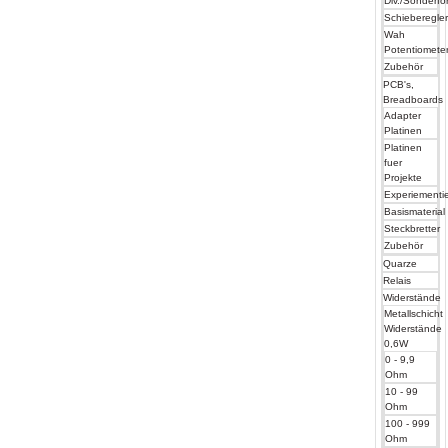
Div./Sonderf
Schieberegle
Wah
Potentiomete
Zubehör
PCB's,
Breadboards
Adapter
Platinen
Platinen
fuer
Projekte
Experiementier
Basismaterial
Steckbretter
Zubehör
Quarze
Relais
Widerstände
Metallschicht
Widerstände
0,6W
0 - 9,9
Ohm
10 - 99
Ohm
100 - 999
Ohm