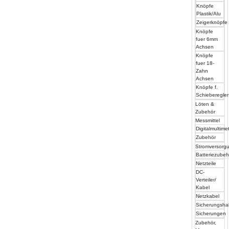
Knöpfe
Plastik/Alu
Zeigerknöpfe
Knöpfe
fuer 6mm
Achsen
Knöpfe
fuer 18-
Zahn
Achsen
Knöpfe f.
Schieberegler
Löten &
Zubehör
Messmittel
Digitalmultime
Zubehör
Stromversorg
Batteriezube
Netzteile
DC-
Verteiler/
Kabel
Netzkabel
Sicherungshal
Sicherungen
Zubehör,