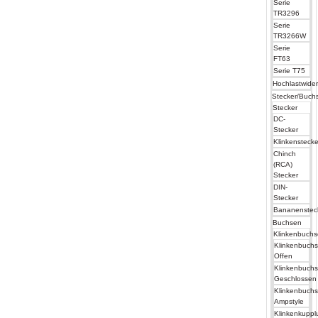
Serie
TR3296
Serie
TR3266W
Serie
FT63
Serie T75
Hochlastwide
Stecker/Buch
Stecker
DC-
Stecker
Klinkenstecke
Chinch
(RCA)
Stecker
DIN-
Stecker
Bananenstec
Buchsen
Klinkenbuch
Klinkenbuch
Offen
Klinkenbuch
Geschlossen
Klinkenbuch
Ampstyle
Klinkenkuppl