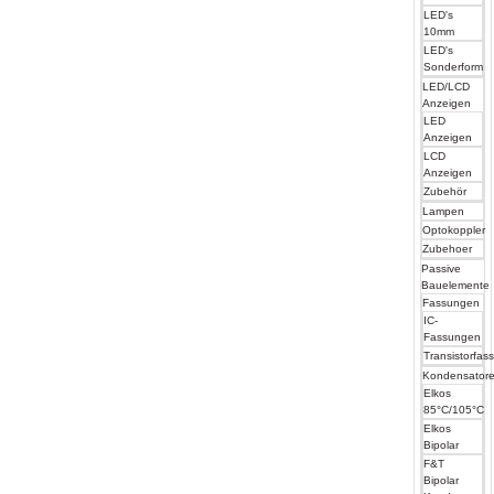
LED's
10mm
LED's
Sonderform
LED/LCD
Anzeigen
LED
Anzeigen
LCD
Anzeigen
Zubehör
Lampen
Optokoppler
Zubehoer
Passive
Bauelemente
Fassungen
IC-
Fassungen
Transistorfas
Kondensator
Elkos
85°C/105°C
Elkos
Bipolar
F&T
Bipolar