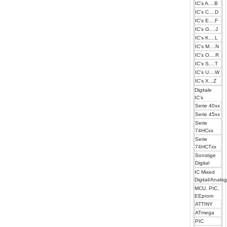
IC's A....B
IC's C....D
IC's E....F
IC's G....J
IC's K....L
IC's M....N
IC's O....R
IC's S....T
IC's U....W
IC's X...Z
Digitale
IC's
Serie 40xx
Serie 45xx
Serie
74HCxx
Serie
74HCTxx
Sonstige
Digital
IC Mixed
Digital/Analo
MCU, PIC,
EEprom
ATTINY
ATmega
PIC