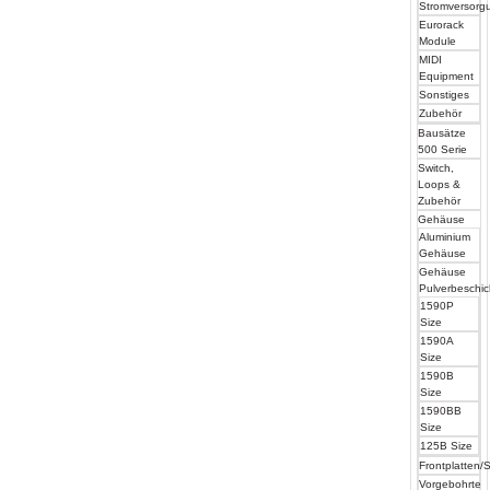
Stromversorg
Eurorack
Module
MIDI
Equipment
Sonstiges
Zubehör
Bausätze
500 Serie
Switch,
Loops &
Zubehör
Gehäuse
Aluminium
Gehäuse
Gehäuse
Pulverbeschic
1590P
Size
1590A
Size
1590B
Size
1590BB
Size
125B Size
Frontplatten/S
Vorgebohrte