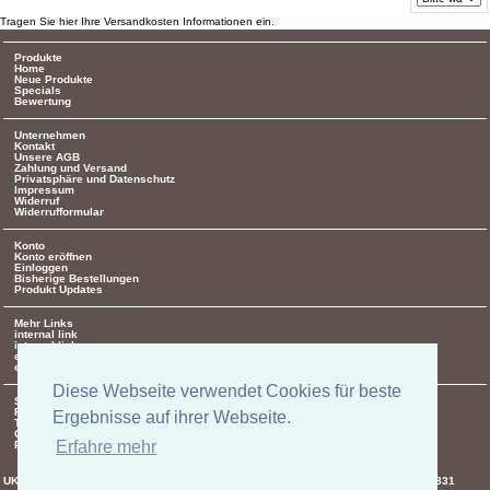
Tragen Sie hier Ihre Versandkosten Informationen ein.
Produkte
Home
Neue Produkte
Specials
Bewertung
Unternehmen
Kontakt
Unsere AGB
Zahlung und Versand
Privatsphäre und Datenschutz
Impressum
Widerruf
Widerrufformular
Konto
Konto eröffnen
Einloggen
Bisherige Bestellungen
Produkt Updates
Mehr Links
internal link
internal link
external link
external link
Diese Webseite verwendet Cookies für beste
Social
Facebook
Ergebnisse auf ihrer Webseite.
Twitter
Google +
Erfahre mehr
Pinterest
UK-electronic Jonas Lauer Ringstrasse 8 66894 Krähenberg Tel. +49 (0)171 5347831