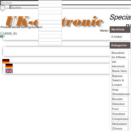
Home
Home
Produkte
Facebook
Neue Produkte
Twitter
Produkt
Google +
Bewertungen
Pinterest
Bewertungen
Über uns
Produkt wurde nicht gefunden!
Impressum
Kontakt
Merkliste
Weiter
Unsere AGB
Mein Konto
Zahlung und Versand
Mein Konto
0 Artikel
Privatsphäre und Datenschutz
Anmelden
Konto erstellen
Kategorien
Konto eröffnen
Einloggen
Bausätze
Bisherige Bestellungen
für Effekte
UK-
electronic
Deutsch
Basis Sets
English
Bypass,
Switch &
Looper
Amp
Simulationen
Booster
Distortion
Fuzz
Overdrive
Compressor
Modulation
Chorus