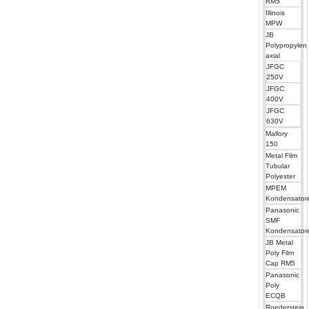
RM5
Illinois
MPW
JB
Polypropylen
axial
JFGC
250V
JFGC
400V
JFGC
630V
Mallory
150
Metal Film
Tubular
Polyester
MPEM
Kondensator
Panasonic
SMF
Kondensator
JB Metal
Poly Film
Cap RM5
Panasonic
Poly
ECQB
Roederstein