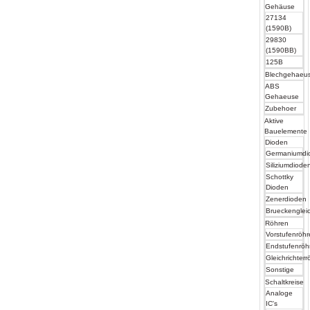
Gehäuse
27134
(1590B)
29830
(1590BB)
125B
Blechgehaeu
ABS
Gehaeuse
Zubehoer
Aktive
Bauelemente
Dioden
Germaniumdi
Siliziumdiode
Schottky
Dioden
Zenerdioden
Brueckengleic
Röhren
Vorstufenröh
Endstufenröh
Gleichrichter
Sonstige
Schaltkreise
Analoge
IC's