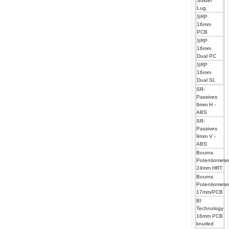
Solder
Lug
SRP
16mm
PCB
SRP
16mm
Dual PC
SRP
16mm
Dual SL
SR-
Passives
9mm H -
ABS
SR-
Passives
9mm V -
ABS
Bourns
Potentiomete
24mm HRT
Bourns
Potentiomete
17mm/PCB
BI
Technology
16mm PCB
knurled