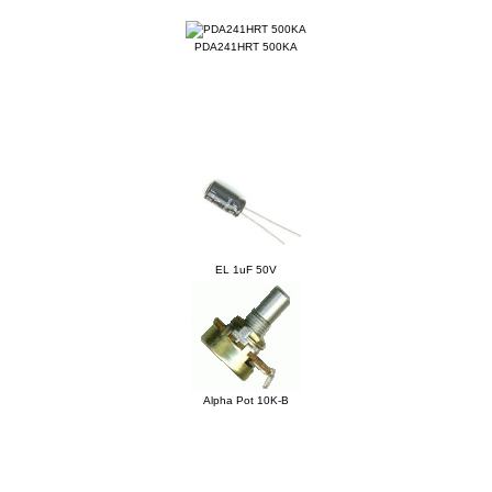
kauft:
PDA241HRT 500KA
EL 1uF 50V
Alpha Pot 10K-B