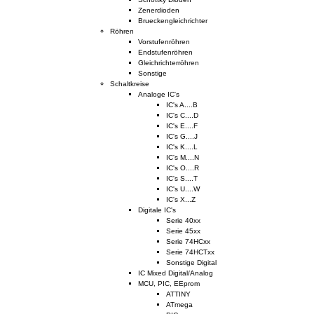
Zenerdioden
Brueckengleichrichter
Röhren
Vorstufenröhren
Endstufenröhren
Gleichrichterröhren
Sonstige
Schaltkreise
Analoge IC's
IC's A....B
IC's C....D
IC's E....F
IC's G....J
IC's K....L
IC's M....N
IC's O....R
IC's S....T
IC's U....W
IC's X...Z
Digitale IC's
Serie 40xx
Serie 45xx
Serie 74HCxx
Serie 74HCTxx
Sonstige Digital
IC Mixed Digital/Analog
MCU, PIC, EEprom
ATTINY
ATmega