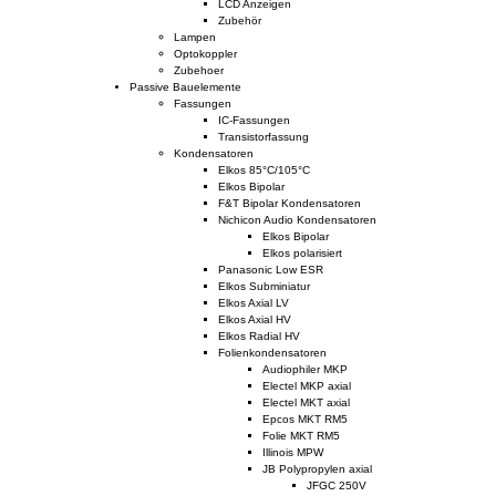
LCD Anzeigen
Zubehör
Lampen
Optokoppler
Zubehoer
Passive Bauelemente
Fassungen
IC-Fassungen
Transistorfassung
Kondensatoren
Elkos 85°C/105°C
Elkos Bipolar
F&T Bipolar Kondensatoren
Nichicon Audio Kondensatoren
Elkos Bipolar
Elkos polarisiert
Panasonic Low ESR
Elkos Subminiatur
Elkos Axial LV
Elkos Axial HV
Elkos Radial HV
Folienkondensatoren
Audiophiler MKP
Electel MKP axial
Electel MKT axial
Epcos MKT RM5
Folie MKT RM5
Illinois MPW
JB Polypropylen axial
JFGC 250V