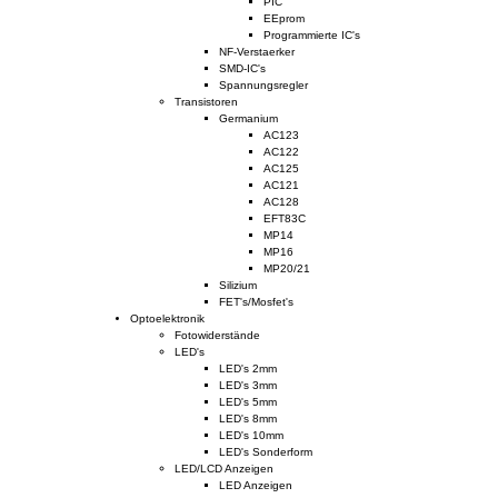
PIC
EEprom
Programmierte IC's
NF-Verstaerker
SMD-IC's
Spannungsregler
Transistoren
Germanium
AC123
AC122
AC125
AC121
AC128
EFT83C
MP14
MP16
MP20/21
Silizium
FET's/Mosfet's
Optoelektronik
Fotowiderstände
LED's
LED's 2mm
LED's 3mm
LED's 5mm
LED's 8mm
LED's 10mm
LED's Sonderform
LED/LCD Anzeigen
LED Anzeigen