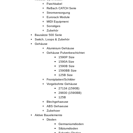
Patchkabel
ReBach CATCH Serie
Stromversorgung
Eurorack Module
MIDI Equipment
Sonstiges
Zubehör
Bausätze 500 Serie
Switch, Loops & Zubehör
Gehäuse
Aluminium Gehäuse
Gehäuse Pulverbeschichtet
1590P Size
1590A Size
1590B Size
1590BB Size
125B Size
Frontplatten/Schilder
Vorgebohrte Gehäuse
27134 (1590B)
29830 (1590BB)
125B
Blechgehaeuse
ABS Gehaeuse
Zubehoer
Aktive Bauelemente
Dioden
Germaniumdioden
Siliziumdioden
Schottky Dioden