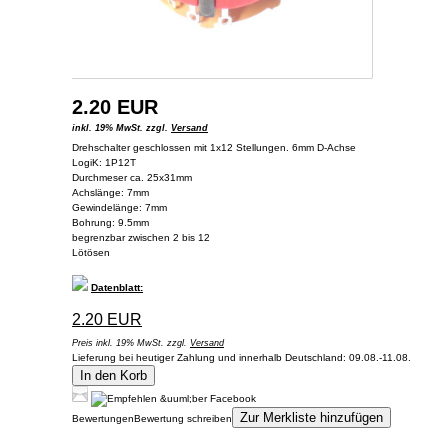
2.20 EUR
inkl. 19% MwSt. zzgl.
Versand
Drehschalter geschlossen mit 1x12 Stellungen. 6mm D-Achse
LogiK: 1P12T
Durchmeser ca. 25x31mm
Achslänge: 7mm
Gewindelänge: 7mm
Bohrung: 9.5mm
begrenzbar zwischen 2 bis 12
Lötösen
Datenblatt:
2.20 EUR
Preis inkl. 19% MwSt. zzgl.
Versand
Lieferung bei heutiger Zahlung und innerhalb Deutschland: 09.08.-11.08.
In den Korb
Zur Merkliste hinzufügen
Bewertungen
Bewertung schreiben