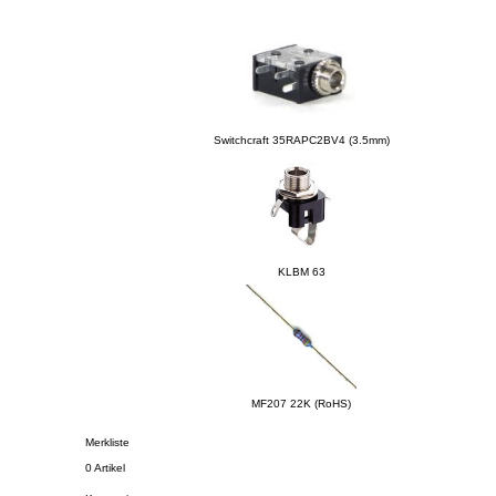
Kunden, die dieses Produkt gekauft haben, haben auch folgende Produkte ge
Switchcraft 35RAPC2BV4 (3.5mm)
KLBM 63
MF207 22K (RoHS)
Merkliste
0 Artikel