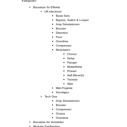
Kategorien
Bausätze für Effekte
UK-electronic
Basis Sets
Bypass, Switch & Looper
Amp Simulationen
Booster
Distortion
Fuzz
Overdrive
Compressor
Modulation
Chorus
Delay
Flanger
Multieffekte
Phaser
Hall (Reverb)
Tremolo
Wah
Midi Projekte
Sonstiges
Tech One
Amp Simulationen
Booster
Compressor
Octave
Overdrive
Bausätze für Verstärker
Modular Synthesizer