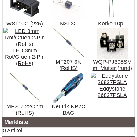
WSL10G (2x5)
NSL32
Kerko 10pF
LED 3mm
Rot/Gruen 2-Pin
MF207 3K
WQP-PJ398SM
(RoHs)
(RoHS)
m. Mutter (rund)
Eddystone
26827PSLA
MF207 22Ohm
Neutrik NP2C
(RoHS)
BAG
Merkliste
0 Artikel