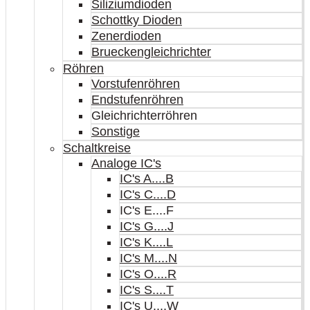
Siliziumdioden
Schottky Dioden
Zenerdioden
Brueckengleichrichter
Röhren
Vorstufenröhren
Endstufenröhren
Gleichrichterröhren
Sonstige
Schaltkreise
Analoge IC's
IC's A....B
IC's C....D
IC's E....F
IC's G....J
IC's K....L
IC's M....N
IC's O....R
IC's S....T
IC's U....W