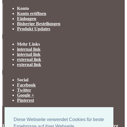
Konto
Konto eröffnen
Einloggen
Bisherige Bestellungen
Produkt Updates
Mehr Links
internal link
internal link
external link
external link
Social
Facebook
Twitter
Google +
Pinterest
Diese Webseite verwendet Cookies für beste
UK-electronic Jonas Lauer Ringstrasse 8 66894 Krähenberg
Ergebnisse auf ihrer Webseite.