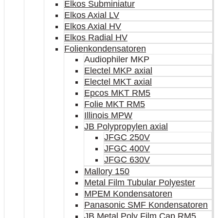
Elkos Subminiatur
Elkos Axial LV
Elkos Axial HV
Elkos Radial HV
Folienkondensatoren
Audiophiler MKP
Electel MKP axial
Electel MKT axial
Epcos MKT RM5
Folie MKT RM5
Illinois MPW
JB Polypropylen axial
JFGC 250V
JFGC 400V
JFGC 630V
Mallory 150
Metal Film Tubular Polyester
MPEM Kondensatoren
Panasonic SMF Kondensatoren
JB Metal Poly Film Cap RM5