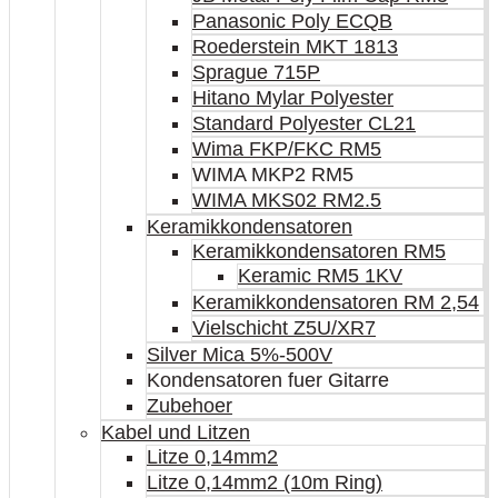
Panasonic Poly ECQB
Roederstein MKT 1813
Sprague 715P
Hitano Mylar Polyester
Standard Polyester CL21
Wima FKP/FKC RM5
WIMA MKP2 RM5
WIMA MKS02 RM2.5
Keramikkondensatoren
Keramikkondensatoren RM5
Keramic RM5 1KV
Keramikkondensatoren RM 2,54
Vielschicht Z5U/XR7
Silver Mica 5%-500V
Kondensatoren fuer Gitarre
Zubehoer
Kabel und Litzen
Litze 0,14mm2
Litze 0,14mm2 (10m Ring)