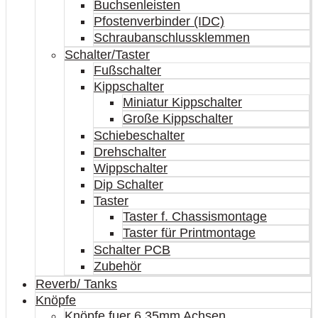
Buchsenleisten
Pfostenverbinder (IDC)
Schraubanschlussklemmen
Schalter/Taster
Fußschalter
Kippschalter
Miniatur Kippschalter
Große Kippschalter
Schiebeschalter
Drehschalter
Wippschalter
Dip Schalter
Taster
Taster f. Chassismontage
Taster für Printmontage
Schalter PCB
Zubehör
Reverb/ Tanks
Knöpfe
Knöpfe fuer 6,35mm Achsen