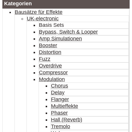
Kategorien
Bausätze für Effekte
UK-electronic
Basis Sets
Bypass, Switch & Looper
Amp Simulationen
Booster
Distortion
Fuzz
Overdrive
Compressor
Modulation
Chorus
Delay
Flanger
Multieffekte
Phaser
Hall (Reverb)
Tremolo