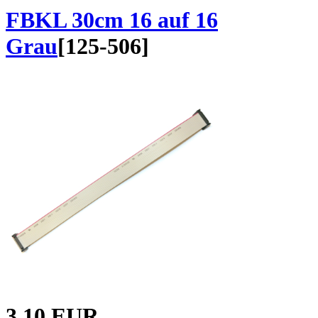
FBKL 30cm 16 auf 16
Grau
[
125-506
]
3.10 EUR