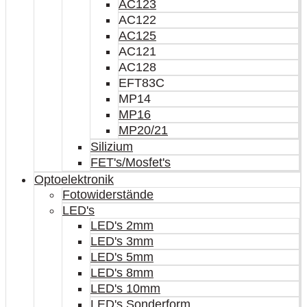
AC123
AC122
AC125
AC121
AC128
EFT83C
MP14
MP16
MP20/21
Silizium
FET's/Mosfet's
Optoelektronik
Fotowiderstände
LED's
LED's 2mm
LED's 3mm
LED's 5mm
LED's 8mm
LED's 10mm
LED's Sonderform