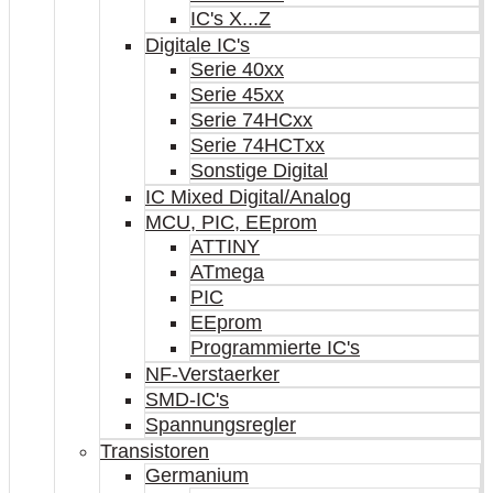
IC's X...Z
Digitale IC's
Serie 40xx
Serie 45xx
Serie 74HCxx
Serie 74HCTxx
Sonstige Digital
IC Mixed Digital/Analog
MCU, PIC, EEprom
ATTINY
ATmega
PIC
EEprom
Programmierte IC's
NF-Verstaerker
SMD-IC's
Spannungsregler
Transistoren
Germanium