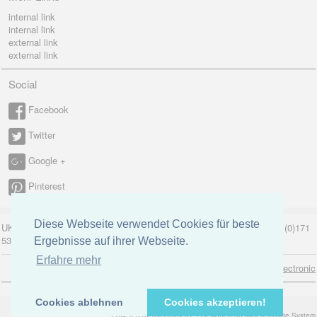
internal link
internal link
external link
external link
Social
Facebook
Twitter
Google +
Pinterest
Diese Webseite verwendet Cookies für beste
UK-electronic Jonas Lauer Ringstrasse 8 66894 Krähenberg Tel. +49 (0)171
5347831
Ergebnisse auf ihrer Webseite.
Erfahre mehr
Copyright © 2026
uk-electronic
Cookies ablehnen
Cookies akzeptieren!
Powered by osCommerce
|
Designed on Mini Template System