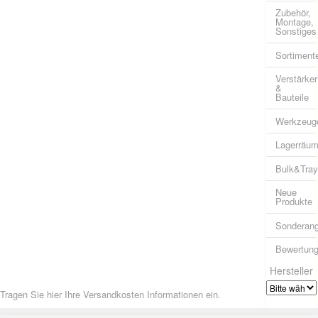
Zubehör,
Montage,
Sonstiges
Sortiment
Verstärker
&
Bauteile
Werkzeug
Lagerräu
Bulk&Tra
Neue
Produkte
Sonderan
Bewertun
Hersteller
Tragen Sie hier Ihre Versandkosten Informationen ein.