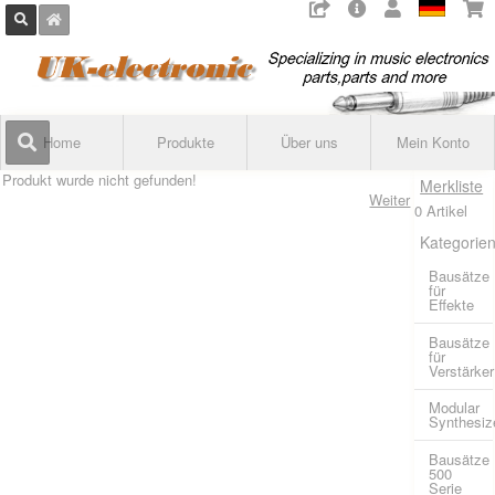
Home
Produkte
Über uns
Mein Konto
Produkt wurde nicht gefunden!
Merkliste
Weiter
0 Artikel
Kategorie
Bausätze
für
Effekte
Bausätze
für
Verstärker
Modular
Synthesiz
Bausätze
500
Serie