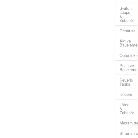
Switch,
Loops
&
Zubehör
Gehäuse
Aktive
Baueleme
Optoelekt
Passive
Baueleme
Reverb/
Tanks
Knöpfe
Löten
&
Zubehör
Messmitte
Stromvers