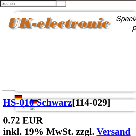
Facebook
Twitter
Google +
Pinterest
Kontakt
Unsere AGB
Zahlung und Versand
Privatsphäre und Datenschutz
Konto eröffnen
Einloggen
Bisherige Bestellungen
HS-010 Schwarz
[
114-029
]
Deutsch
English
0.72 EUR
inkl. 19% MwSt. zzgl.
Versand