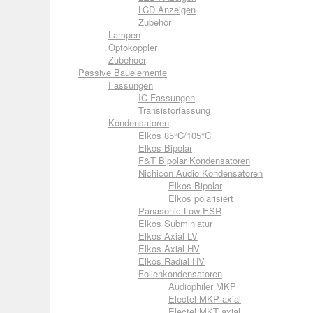
LCD Anzeigen
Zubehör
Lampen
Optokoppler
Zubehoer
Passive Bauelemente
Fassungen
IC-Fassungen
Transistorfassung
Kondensatoren
Elkos 85°C/105°C
Elkos Bipolar
F&T Bipolar Kondensatoren
Nichicon Audio Kondensatoren
Elkos Bipolar
Elkos polarisiert
Panasonic Low ESR
Elkos Subminiatur
Elkos Axial LV
Elkos Axial HV
Elkos Radial HV
Folienkondensatoren
Audiophiler MKP
Electel MKP axial
Electel MKT axial