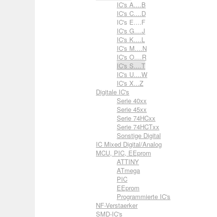
IC's A....B
IC's C....D
IC's E....F
IC's G....J
IC's K....L
IC's M....N
IC's O....R
IC's S....T
IC's U....W
IC's X...Z
Digitale IC's
Serie 40xx
Serie 45xx
Serie 74HCxx
Serie 74HCTxx
Sonstige Digital
IC Mixed Digital/Analog
MCU, PIC, EEprom
ATTINY
ATmega
PIC
EEprom
Programmierte IC's
NF-Verstaerker
SMD-IC's