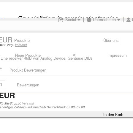
Social
Unternehmen
 EUR
Produkte
Über uns
wSt. zzgl.
Versand
Neue Produkte
Impressum
e Line receiver -6dB von Analog Device. Gehäuse DIL8
:
Produkt Bewertungen
Bewertungen
 EUR
19% MwSt. zzgl.
Versand
i heutiger Zahlung und innerhalb Deutschland: 07.08.-09.08.
In den Korb