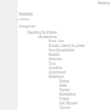
Bewertu
Merkliste
0 Artikel
Kategorien
Bausätze für Effekte
UK-electronic
Basis Sets
Bypass, Switch & Looper
Amp Simulationen
Booster
Distortion
Fuzz
Overdrive
Compressor
Modulation
Chorus
Delay
Flanger
Multieffekte
Phaser
Hall (Reverb)
Tremolo