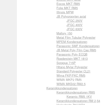
Epcos MKT RM5
Folie MKT RM5
Illinois MPW
JB Polypropylen axial
JFGC 250V
JFGC 400V
JFGC 630V
Mallory 150
Metal Film Tubular Polyester
MPEM Kondensatoren
Panasonic SMF Kondensatoren
JB Metal Poly Film Cap RM5
Panasonic Poly ECQB
Roederstein MKT 1813
Sprague 715P
Hitano Mylar Polyester
Standard Polyester CL21
Wima FKP/FKC RM5
WIMA MKP2 RM5
WIMA MKS02 RM2.5
Keramikkondensatoren
Keramikkondensatoren RM5
Keramic RM5 1KV
Keramikkondensatoren RM 2,54
Vielschicht Z5U/XR7