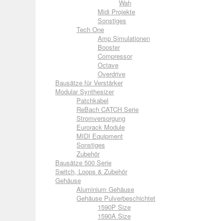
Wah
Midi Projekte
Sonstiges
Tech One
Amp Simulationen
Booster
Compressor
Octave
Overdrive
Bausätze für Verstärker
Modular Synthesizer
Patchkabel
ReBach CATCH Serie
Stromversorgung
Eurorack Module
MIDI Equipment
Sonstiges
Zubehör
Bausätze 500 Serie
Switch, Loops & Zubehör
Gehäuse
Aluminium Gehäuse
Gehäuse Pulverbeschichtet
1590P Size
1590A Size