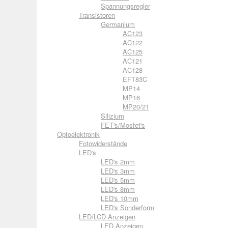
Spannungsregler
Transistoren
Germanium
AC123
AC122
AC125
AC121
AC128
EFT83C
MP14
MP16
MP20/21
Silizium
FET's/Mosfet's
Optoelektronik
Fotowiderstände
LED's
LED's 2mm
LED's 3mm
LED's 5mm
LED's 8mm
LED's 10mm
LED's Sonderform
LED/LCD Anzeigen
LED Anzeigen