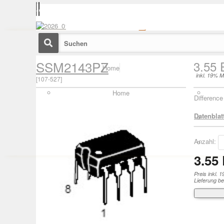
SSM2143PZ
3.55
Home
inkl. 19% M
[
107-527
]
Home
Differenc
Datenblatt
Anzahl:
3.55
Preis inkl. 
Lieferung be