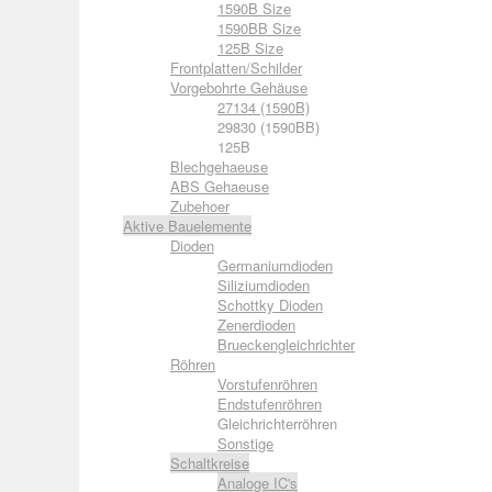
1590B Size
1590BB Size
125B Size
Frontplatten/Schilder
Vorgebohrte Gehäuse
27134 (1590B)
29830 (1590BB)
125B
Blechgehaeuse
ABS Gehaeuse
Zubehoer
Aktive Bauelemente
Dioden
Germaniumdioden
Siliziumdioden
Schottky Dioden
Zenerdioden
Brueckengleichrichter
Röhren
Vorstufenröhren
Endstufenröhren
Gleichrichterröhren
Sonstige
Schaltkreise
Analoge IC's