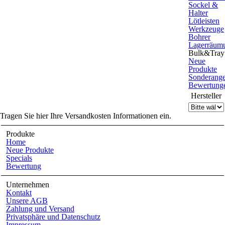
Sockel &
Halter
Lötleisten
Werkzeuge
Bohrer
Lagerräum
Bulk&Tray
Neue
Produkte
Sonderang
Bewertung
Hersteller
Tragen Sie hier Ihre Versandkosten Informationen ein.
Produkte
Home
Neue Produkte
Specials
Bewertung
Unternehmen
Kontakt
Unsere AGB
Zahlung und Versand
Privatsphäre und Datenschutz
Impressum