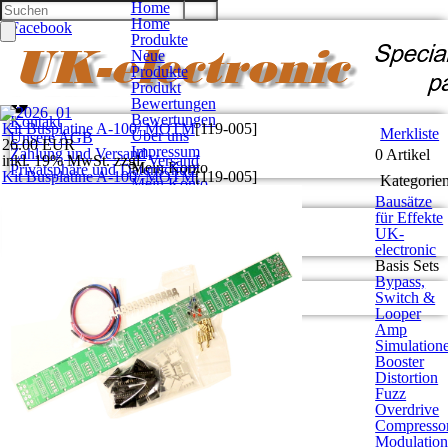
Home
Home
Facebook
Produkte
Twitter
Neue
Google +
Produkte
Pinterest
Produkt
Bewertungen
Bewertungen
Kontakt
Kit Busplatine A-100/ MOTM
[
119-005
]
Merkliste
Über uns
Unsere AGB
26.00 EUR
Impressum
Zahlung und Versand
0 Artikel
inkl. 19% MwSt. zzgl.
Versand
Mein Konto
Privatsphäre und Datenschutz
Kit Busplatine A-100/ MOTM
[
119-005
]
Kategorie
Mein Konto
Anmelden
Bausätze
Konto eröffnen
Konto
für Effekte
Einloggen
erstellen
UK-
Bisherige Bestellungen
electronic
Basis Sets
Bypass,
Deutsch
Switch &
English
Looper
Amp
Simulation
Booster
Distortion
Fuzz
Overdrive
Compresso
Modulatio