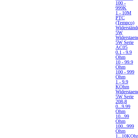
100 -
999K
1 - 10M
PTC
(Tempco)
Widerständ
5W
Widerstaen
5W Serie
AC05
0.1 - 9.9
Ohm
10 - 99.9
Ohm
100 - 999
Ohm
1 - 9.9
KOhm
Widerstaen
5W Serie
208-8
0...9.99
Ohm
10...99
Ohm
100...999
Ohm
1...10KOh