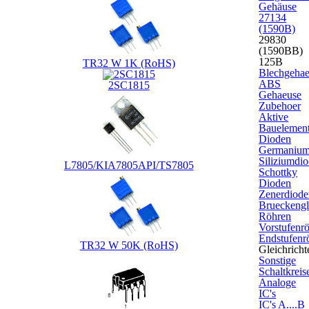
Gehäuse
27134
(1590B)
29830
(1590BB)
125B
TR32 W 1K (RoHS)
Blechgeha
ABS
2SC1815
Gehaeuse
Zubehoer
Aktive
Bauelemen
Dioden
Germanium
Siliziumdi
L7805/KIA7805API/TS7805
Schottky
Dioden
Zenerdiode
Brueckengle
Röhren
Vorstufenr
Endstufenr
TR32 W 50K (RoHS)
Gleichricht
Sonstige
Schaltkreis
Analoge
IC's
IC's A....B