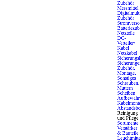
Zubehör
Messmittel
Digitalmult
Zubehör
Stromverso
Batteriezu
Netzteile
DC-
Verteiler/
Kabel
Netzkabel
Sicherungsh
Sicherunge
Zubehör,
Montage,
Sonstiges
Schrauben,
Muttern
Scheiben
Aufbewahr
Kabelmont
Abstandsbo
Reinigung
und Pflege
Sortimente
Verstärker
& Bauteile
Leuchtmitte