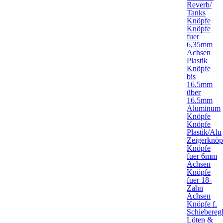
Reverb/
Tanks
Knöpfe
Knöpfe
fuer
6,35mm
Achsen
Plastik
Knöpfe
bis
16.5mm
über
16.5mm
Aluminum
Knöpfe
Knöpfe
Plastik/Alu
Zeigerknöp
Knöpfe
fuer 6mm
Achsen
Knöpfe
fuer 18-
Zahn
Achsen
Knöpfe f.
Schieberegl
Löten &