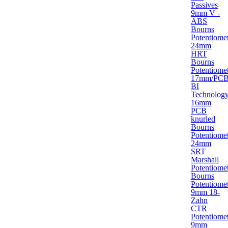
Passives
9mm V -
ABS
Bourns
Potentiome
24mm
HRT
Bourns
Potentiome
17mm/PC
BI
Technolog
16mm
PCB
knurled
Bourns
Potentiome
24mm
SRT
Marshall
Potentiome
Bourns
Potentiome
9mm 18-
Zahn
CTR
Potentiome
9mm