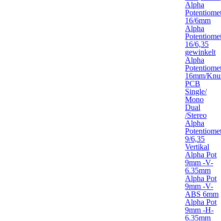
Alpha
Potentiome
16/6mm
Alpha
Potentiome
16/6,35
gewinkelt
Alpha
Potentiome
16mm/Knur
PCB
Single/
Mono
Dual
/Stereo
Alpha
Potentiome
9/6,35
Vertikal
Alpha Pot
9mm -V-
6.35mm
Alpha Pot
9mm -V-
ABS 6mm
Alpha Pot
9mm -H-
6.35mm