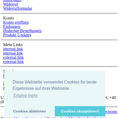
Widerruf
Widerrufformular
Konto
Konto eröffnen
Einloggen
Bisherige Bestellungen
Produkt Updates
Mehr Links
internal link
internal link
external link
external link
Social
Facebook
Twitter
Diese Webseite verwendet Cookies für beste
Google +
Pinterest
Ergebnisse auf ihrer Webseite.
Erfahre mehr
UK-electronic Jonas Lauer Ringstrasse 8 66894 Krähenberg Tel. +49
(0)171 5347831
Cookies ablehnen
Cookies akzeptieren!
Copyright © 2026
uk-electronic