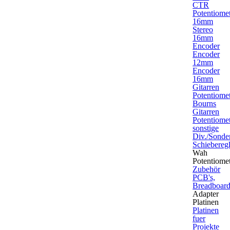
CTR
Potentiome
16mm
Stereo
16mm
Encoder
Encoder
12mm
Encoder
16mm
Gitarren
Potentiome
Bourns
Gitarren
Potentiome
sonstige
Div./Sonde
Schieberegl
Wah
Potentiome
Zubehör
PCB's,
Breadboard
Adapter
Platinen
Platinen
fuer
Projekte