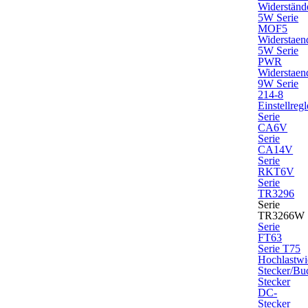
Widerständ
5W Serie
MOF5
Widerstaen
5W Serie
PWR
Widerstaen
9W Serie
214-8
Einstellregl
Serie
CA6V
Serie
CA14V
Serie
RKT6V
Serie
TR3296
Serie
TR3266W
Serie
FT63
Serie T75
Hochlastwi
Stecker/Bu
Stecker
DC-
Stecker