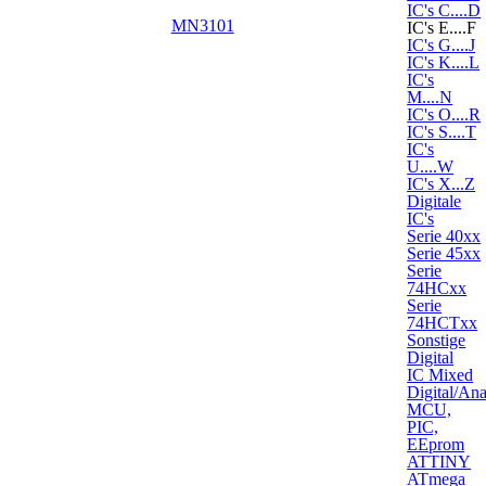
IC's C....D
MN3101
IC's E....F
IC's G....J
IC's K....L
IC's
M....N
IC's O....R
IC's S....T
IC's
U....W
IC's X...Z
Digitale
IC's
Serie 40xx
Serie 45xx
Serie
74HCxx
Serie
74HCTxx
Sonstige
Digital
IC Mixed
Digital/An
MCU,
PIC,
EEprom
ATTINY
ATmega