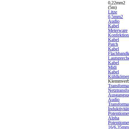
0,22mm2
(5m)
Litze
0,5mm2
Audio
Kabel
Meterware
Konfektioni
Kabel
Patch
Kabel
Flachbandk
Lautsprech
Kabel
Midi
Kabel
Kühlkörpe
Klemmverb
Transforma
Netztransf
Ausgangsue
Audio
Transforma
Induktivitä
Potentiome
Alpha
Potentiome
16/6,35mm