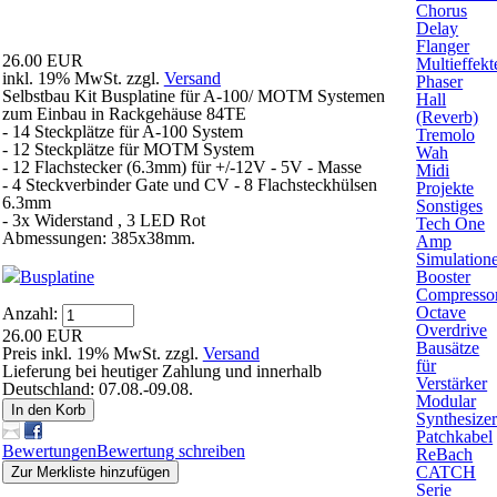
Chorus
Delay
Flanger
26.00 EUR
Multieffekt
inkl. 19% MwSt. zzgl.
Versand
Phaser
Selbstbau Kit Busplatine für A-100/ MOTM Systemen
Hall
zum Einbau in Rackgehäuse 84TE
(Reverb)
- 14 Steckplätze für A-100 System
Tremolo
- 12 Steckplätze für MOTM System
Wah
- 12 Flachstecker (6.3mm) für +/-12V - 5V - Masse
Midi
- 4 Steckverbinder Gate und CV - 8 Flachsteckhülsen
Projekte
6.3mm
Sonstiges
- 3x Widerstand , 3 LED Rot
Tech One
Abmessungen: 385x38mm.
Amp
Simulation
Busplatine
Booster
Compresso
Octave
Anzahl:
Overdrive
26.00 EUR
Bausätze
Preis inkl. 19% MwSt. zzgl.
Versand
für
Lieferung bei heutiger Zahlung und innerhalb
Verstärker
Deutschland: 07.08.-09.08.
Modular
In den Korb
Synthesize
Patchkabel
Bewertungen
Bewertung schreiben
ReBach
CATCH
Zur Merkliste hinzufügen
Serie