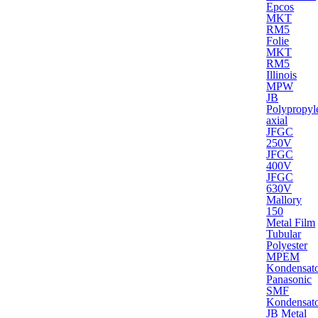
Epcos
MKT
RM5
Folie
MKT
RM5
Illinois
MPW
JB
Polypropyl
axial
JFGC
250V
JFGC
400V
JFGC
630V
Mallory
150
Metal Film
Tubular
Polyester
MPEM
Kondensat
Panasonic
SMF
Kondensat
JB Metal