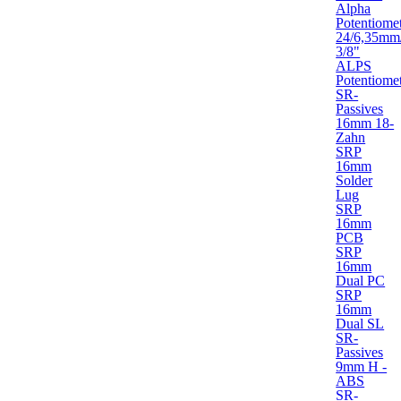
Alpha
Potentiome
24/6,35mm
3/8"
ALPS
Potentiome
SR-
Passives
16mm 18-
Zahn
SRP
16mm
Solder
Lug
SRP
16mm
PCB
SRP
16mm
Dual PC
SRP
16mm
Dual SL
SR-
Passives
9mm H -
ABS
SR-