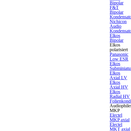
Bipolar
F&T
Bipolar
Kondensat
Nichicon
Audio
Kondensat
Elkos
Bipolar
Elkos
polarisiert
Panasonic
Low ESR
Elkos
Subminiatu
Elkos
Axial LV
Elkos
Axial HV
Elkos
Radial HV
Folienkond
Audiophile
MKP
Electel
MKP axial
Electel
MKT axial