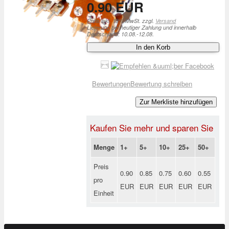
0.90 EUR
Preis inkl. 19% MwSt. zzgl.
Versand
Lieferung bei heutiger Zahlung und innerhalb
Deutschland: 10.08.-12.08.
In den Korb
Bewertungen
Bewertung schreiben
Zur Merkliste hinzufügen
Kaufen Sie mehr und sparen Sie
Menge
1+
5+
10+
25+
50+
Preis
0.90
0.85
0.75
0.60
0.55
pro
EUR
EUR
EUR
EUR
EUR
Einheit