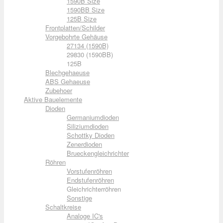
1590B Size
1590BB Size
125B Size
Frontplatten/Schilder
Vorgebohrte Gehäuse
27134 (1590B)
29830 (1590BB)
125B
Blechgehaeuse
ABS Gehaeuse
Zubehoer
Aktive Bauelemente
Dioden
Germaniumdioden
Siliziumdioden
Schottky Dioden
Zenerdioden
Brueckengleichrichter
Röhren
Vorstufenröhren
Endstufenröhren
Gleichrichterröhren
Sonstige
Schaltkreise
Analoge IC's