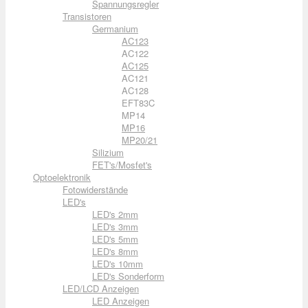
Spannungsregler
Transistoren
Germanium
AC123
AC122
AC125
AC121
AC128
EFT83C
MP14
MP16
MP20/21
Silizium
FET's/Mosfet's
Optoelektronik
Fotowiderstände
LED's
LED's 2mm
LED's 3mm
LED's 5mm
LED's 8mm
LED's 10mm
LED's Sonderform
LED/LCD Anzeigen
LED Anzeigen