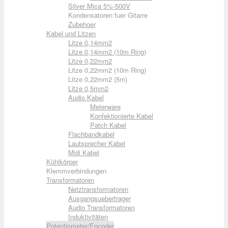
Silver Mica 5%-500V
Kondensatoren fuer Gitarre
Zubehoer
Kabel und Litzen
Litze 0,14mm2
Litze 0,14mm2 (10m Ring)
Litze 0,22mm2
Litze 0,22mm2 (10m Ring)
Litze 0,22mm2 (5m)
Litze 0,5mm2
Audio Kabel
Meterware
Konfektionierte Kabel
Patch Kabel
Flachbandkabel
Lautsprecher Kabel
Midi Kabel
Kühlkörper
Klemmverbindungen
Transformatoren
Netztransformatoren
Ausgangsuebertrager
Audio Transformatoren
Induktivitäten
Potentiometer/Encoder