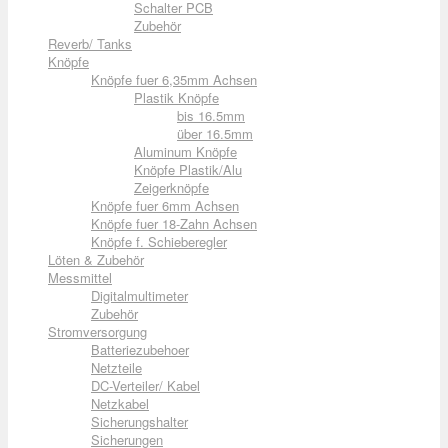
Schalter PCB
Zubehör
Reverb/ Tanks
Knöpfe
Knöpfe fuer 6,35mm Achsen
Plastik Knöpfe
bis 16.5mm
über 16.5mm
Aluminum Knöpfe
Knöpfe Plastik/Alu
Zeigerknöpfe
Knöpfe fuer 6mm Achsen
Knöpfe fuer 18-Zahn Achsen
Knöpfe f. Schieberegler
Löten & Zubehör
Messmittel
Digitalmultimeter
Zubehör
Stromversorgung
Batteriezubehoer
Netzteile
DC-Verteiler/ Kabel
Netzkabel
Sicherungshalter
Sicherungen