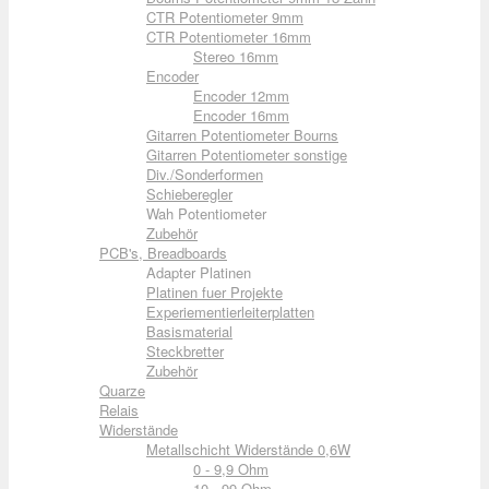
CTR Potentiometer 9mm
CTR Potentiometer 16mm
Stereo 16mm
Encoder
Encoder 12mm
Encoder 16mm
Gitarren Potentiometer Bourns
Gitarren Potentiometer sonstige
Div./Sonderformen
Schieberegler
Wah Potentiometer
Zubehör
PCB's, Breadboards
Adapter Platinen
Platinen fuer Projekte
Experiementierleiterplatten
Basismaterial
Steckbretter
Zubehör
Quarze
Relais
Widerstände
Metallschicht Widerstände 0,6W
0 - 9,9 Ohm
10 - 99 Ohm