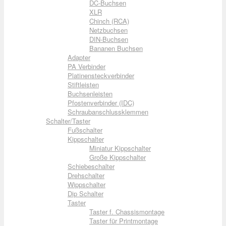
DC-Buchsen
XLR
Chinch (RCA)
Netzbuchsen
DIN-Buchsen
Bananen Buchsen
Adapter
PA Verbinder
Platinensteckverbinder
Stiftleisten
Buchsenleisten
Pfostenverbinder (IDC)
Schraubanschlussklemmen
Schalter/Taster
Fußschalter
Kippschalter
Miniatur Kippschalter
Große Kippschalter
Schiebeschalter
Drehschalter
Wippschalter
Dip Schalter
Taster
Taster f. Chassismontage
Taster für Printmontage