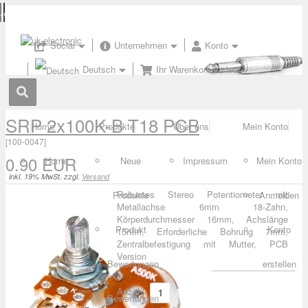
Social
Unternehmen
Konto
Deutsch
Ihr Warenkorb ist leer
SRP 2x100K-B T18 PCB
Home
Produkte
Über uns
Mein Konto
[
100-0047
]
0.90 EUR
Home
Neue
Impressum
Mein Konto
inkl. 19% MwSt. zzgl.
Versand
Robustes Stereo Potentiometer mit
Produkte
Anmelden
Metallachse 6mm 18-Zahn,
Körperdurchmesser 16mm, Achslänge
Produkt
Konto
15mm, Erforderliche Bohrung 7mm,
Zentralbefestigung mit Mutter, PCB
Version
Bewertungen
erstellen
Anzahl:
Bewertungen