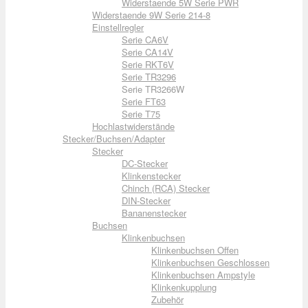
Widerstaende 5W Serie PWR
Widerstaende 9W Serie 214-8
Einstellregler
Serie CA6V
Serie CA14V
Serie RKT6V
Serie TR3296
Serie TR3266W
Serie FT63
Serie T75
Hochlastwiderstände
Stecker/Buchsen/Adapter
Stecker
DC-Stecker
Klinkenstecker
Chinch (RCA) Stecker
DIN-Stecker
Bananenstecker
Buchsen
Klinkenbuchsen
Klinkenbuchsen Offen
Klinkenbuchsen Geschlossen
Klinkenbuchsen Ampstyle
Klinkenkupplung
Zubehör