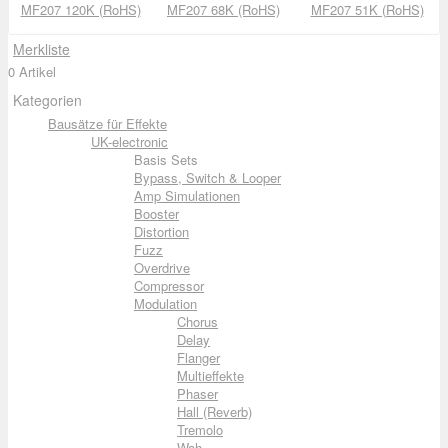
MF207 120K (RoHS)
MF207 68K (RoHS)
MF207 51K (RoHS)
Merkliste
0 Artikel
Kategorien
Bausätze für Effekte
UK-electronic
Basis Sets
Bypass, Switch & Looper
Amp Simulationen
Booster
Distortion
Fuzz
Overdrive
Compressor
Modulation
Chorus
Delay
Flanger
Multieffekte
Phaser
Hall (Reverb)
Tremolo
Wah