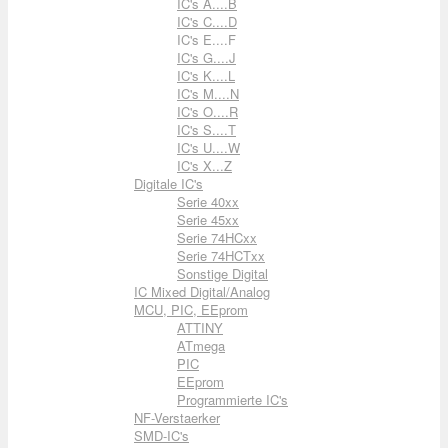
IC's A....B
IC's C....D
IC's E....F
IC's G....J
IC's K....L
IC's M....N
IC's O....R
IC's S....T
IC's U....W
IC's X...Z
Digitale IC's
Serie 40xx
Serie 45xx
Serie 74HCxx
Serie 74HCTxx
Sonstige Digital
IC Mixed Digital/Analog
MCU, PIC, EEprom
ATTINY
ATmega
PIC
EEprom
Programmierte IC's
NF-Verstaerker
SMD-IC's