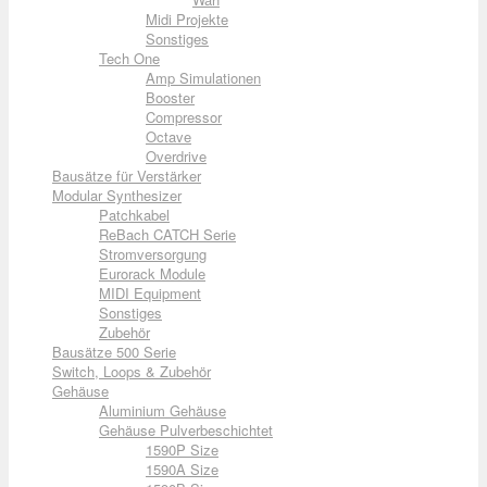
Midi Projekte
Sonstiges
Tech One
Amp Simulationen
Booster
Compressor
Octave
Overdrive
Bausätze für Verstärker
Modular Synthesizer
Patchkabel
ReBach CATCH Serie
Stromversorgung
Eurorack Module
MIDI Equipment
Sonstiges
Zubehör
Bausätze 500 Serie
Switch, Loops & Zubehör
Gehäuse
Aluminium Gehäuse
Gehäuse Pulverbeschichtet
1590P Size
1590A Size