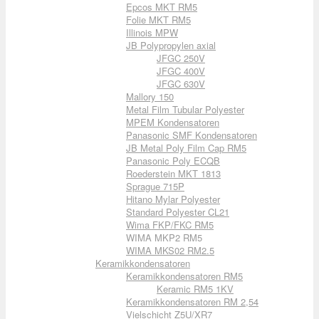
Epcos MKT RM5
Folie MKT RM5
Illinois MPW
JB Polypropylen axial
JFGC 250V
JFGC 400V
JFGC 630V
Mallory 150
Metal Film Tubular Polyester
MPEM Kondensatoren
Panasonic SMF Kondensatoren
JB Metal Poly Film Cap RM5
Panasonic Poly ECQB
Roederstein MKT 1813
Sprague 715P
Hitano Mylar Polyester
Standard Polyester CL21
Wima FKP/FKC RM5
WIMA MKP2 RM5
WIMA MKS02 RM2.5
Keramikkondensatoren
Keramikkondensatoren RM5
Keramic RM5 1KV
Keramikkondensatoren RM 2,54
Vielschicht Z5U/XR7