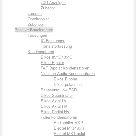
LCD Anzeigen
Zubehör
Lampen
Optokoppler
Zubehoer
Passive Bauelemente
Fassungen
IC-Fassungen
Transistorfassung
Kondensatoren
Elkos 85°C/105°C
Elkos Bipolar
F&T Bipolar Kondensatoren
Nichicon Audio Kondensatoren
Elkos Bipolar
Elkos polarisiert
Panasonic Low ESR
Elkos Subminiatur
Elkos Axial LV
Elkos Axial HV
Elkos Radial HV
Folienkondensatoren
Audiophiler MKP
Electel MKP axial
Electel MKT axial