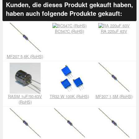
Kunden, die dieses Produkt gekauft haben,
haben auch folgende Produkte gekauft:
BC547C (RoHS)
RA 220uF 63V
MF207 5,6K (RoHS)
RASM 1uF/50-63V
TR32 W 100K (RoHS)
MF207 1,5M (RoHS)
(RoHS)